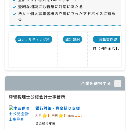
些細な相談にも親身に対応にあたる
法人・個人事業者様の立場に立ったアドバイスに努め
る
コンサルティング料
成功報酬
決算書作成
可（別料金なし）
企業を選択する
津留税理士公認会計士事務所
銀行対策・資金繰り支援
1
1
人気
実績
価格
-----
資金繰り支援