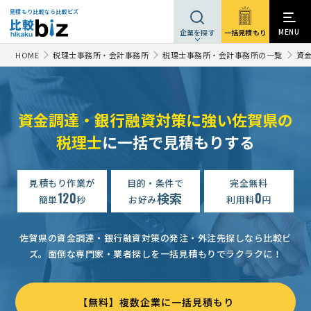
見積もり比較なら比較ビズ
MENU
一括見積もり
企業を探す
HOME
税理士事務所・会計事務所
税理士事務所・会計事務所の一覧
資
資金調達・銀行融資対策に強い佐賀県の
税理士
に一括で見積もりする
見積もり作業が
目的・条件で
完全無料
120
検索
0
簡単
秒
お好み
利用料
円
佐賀県の資金調達・銀行融資対策の発注・外注先探しなら比較ビ
ズ。
面倒な専門家・業者探しを一括見積もりでラクラクに！
【無料】複数企業に一括見積もり