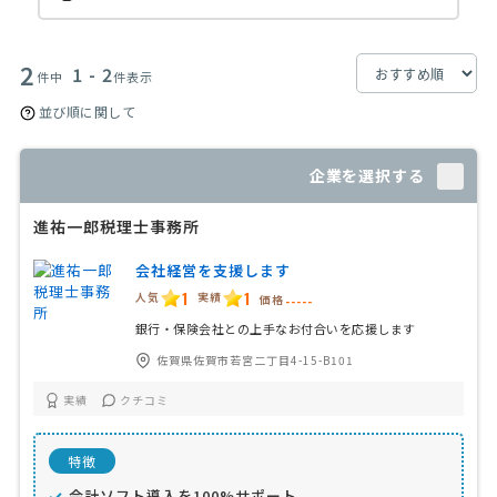
2
1 - 2
件中
件表示
並び順に関して
企業を選択する
進祐一郎税理士事務所
会社経営を支援します
1
1
人気
実績
価格
-----
銀行・保険会社との上手なお付合いを応援します
佐賀県佐賀市若宮二丁目4-15-B101
実績
クチコミ
特徴
会計ソフト導入を100%サポート