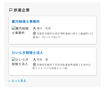
新着企業
廣内税理士事務所
廣内 秀泰
京都府京都市中京区堺町通夷川東入ル亀屋町163
番地2 Me 1st bldg 4F
ひいらぎ税理士法人
見延 豊
京都府京都市下京区四条通柳馬場西入立売中之
町１０６ ヤサカ四条ビル７階
もっと見る