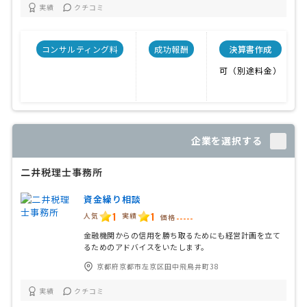
実績
クチコミ
コンサルティング料
成功報酬
決算書作成
可（別途料金）
企業を選択する
二井税理士事務所
資金繰り相談
1
1
人気
実績
価格
-----
金融機関からの信用を勝ち取るためにも経営計画を立て
るためのアドバイスをいたします。
京都府京都市左京区田中飛鳥井町38
実績
クチコミ