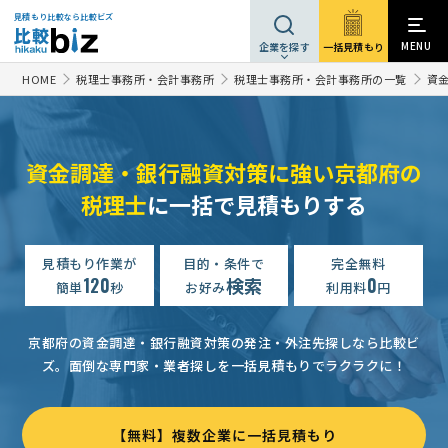
見積もり比較なら比較ビズ
MENU
一括見積もり
企業を探す
HOME
税理士事務所・会計事務所
税理士事務所・会計事務所の一覧
資
資金調達・銀行融資対策に強い京都府の
税理士
に一括で見積もりする
見積もり作業が
目的・条件で
完全無料
120
検索
0
簡単
秒
お好み
利用料
円
京都府の資金調達・銀行融資対策の発注・外注先探しなら比較ビ
ズ。
面倒な専門家・業者探しを一括見積もりでラクラクに！
【無料】複数企業に一括見積もり