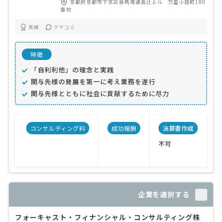
京都府京都市下京区柳馬場通高辻上ル 万里小路町180
番地
実績
クチコミ
特徴
「自利利他」の理念と実践
関与先様の発展を第一に考え業務を遂行
関与先様とともに社会に貢献するために尽力
コンサルティング料
成功報酬
決算書作成
不可
企業を選択する
フォーキャスト・フィナンシャル・コンサルティング株