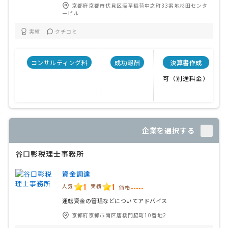
京都府京都市伏見区深草稲荷中之町33番地杉田センタ
ービル
実績
クチコミ
コンサルティング料
成功報酬
決算書作成
可（別途料金）
企業を選択する
谷口彰税理士事務所
資金調達
1
1
人気
実績
価格
-----
運転資金の管理などについてアドバイス
京都府京都市南区唐橋門脇町10番地2