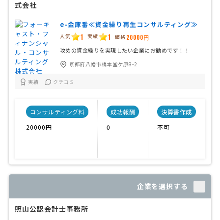
式会社
e-金庫番≪資金繰り再生コンサルティング≫
1
1
人気
実績
価格
20000円
攻めの資金繰りを実現したい企業にお勧めです！！
京都府八幡市橋本堂ケ原8-2
実績
クチコミ
コンサルティング料
成功報酬
決算書作成
20000円
0
不可
企業を選択する
照山公認会計士事務所