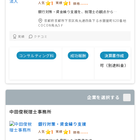
1
1
人気
実績
価格
-----
銀行対策・資金繰り支援を、税理士の観点から…
京都府京都市下京区烏丸通四条下る水銀屋町620番地
COCON烏丸5Ｆ
実績
クチコミ
コンサルティング料
成功報酬
決算書作成
可（別途料金）
企業を選択する
中田俊税理士事務所
銀行対策・資金繰り支援
1
1
人気
実績
価格
-----