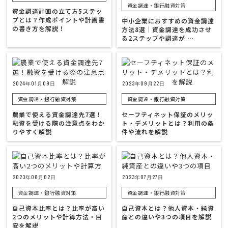
資金調達・銀行融資対策
資金調達計画の立て方5ステッ
プとは？作成ポイントや計画書
中小企業におすすめの資金調達
の書き方を解説！
方法8選｜資金調達を成功させ
る2ステップや調達が …
2024年01月09日
2023年09月22日
資金調達・銀行融資対策
資金調達・銀行融資対策
農業で使える資金調達先7選！
セーフティネット保証のメリッ
融資を受ける際の注意点をわか
ト・デメリットとは？利用の条
りやすく解説
件や流れを解説
2023年08月02日
2023年07月27日
資金調達・銀行融資対策
資金調達・銀行融資対策
自己資本比率とは？比率が高い
自己資本とは？他人資本・純資
2つのメリットや計算方法・目
産との違いや3つの項目を解説
安を解説