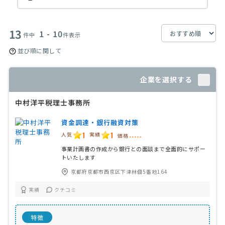
13
1 - 10
件中
件表示
並び順に関して
企業を選択する
中村洋平税理士事務所
資金調達・銀行融資対策
1
1
人気
実績
価格
-----
事業計画書の作成から銀行との面談まで全面的にサポー
トいたします
京都府京都市西京区下津林佃5番地164
実績
クチコミ
特徴