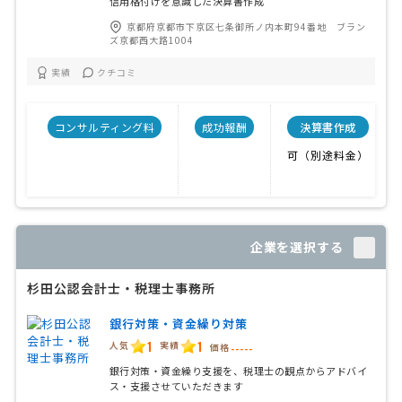
信用格付けを意識した決算書作成
京都府京都市下京区七条御所ノ内本町94番地 ブラン
ズ京都西大路1004
実績
クチコミ
コンサルティング料
成功報酬
決算書作成
可（別途料金）
企業を選択する
杉田公認会計士・税理士事務所
銀行対策・資金繰り対策
1
1
人気
実績
価格
-----
銀行対策・資金繰り支援を、税理士の観点からアドバイ
ス・支援させていただきます