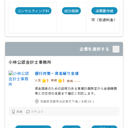
コンサルティング料
成功報酬
決算書作成
可（別途料金）
企業を選択する
小林公認会計士事務所
銀行対策・資金繰り支援
1
1
人気
実績
価格
-----
資金調達のための説得力ある事業計画策定から金融機関
等との交渉の支援まで幅広く対応します。
京都府京都市北区紫竹下梅ノ木町58-1
実績
クチコミ