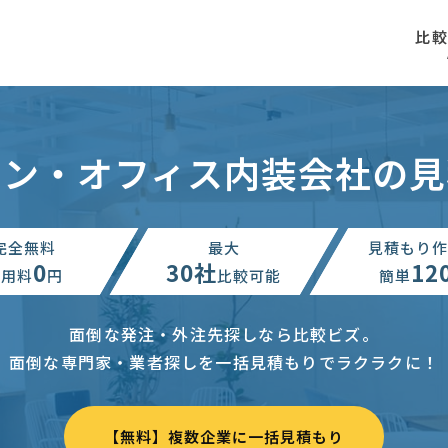
比
イン・オフィス内装会社の見
完全無料
最大
見積もり作
0
30社
12
利用料
円
比較可能
簡単
面倒な発注・外注先探しなら比較ビズ。
面倒な専門家・業者探しを一括見積もりでラクラクに！
【無料】複数企業に一括見積もり