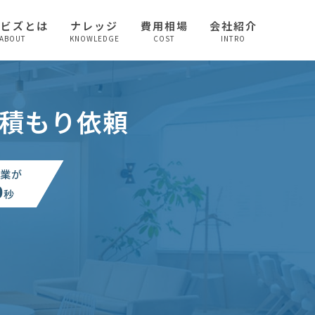
較ビズとは
ナレッジ
費用相場
会社紹介
ABOUT
KNOWLEDGE
COST
INTRO
積もり依頼
業が
0
秒