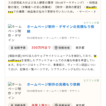
スの認知拡大および法人顧客の獲得（BtoBマーケティング） ・採用活
動の強化（求職者への安心感醸成） 【制作・運用の要望】 ・
WordPr
ess
での構築：納品後は社内で更新を行いたいため。 ・サーバー・ド
メイン設定：サーバーの契約サポートや設定代行からお願いしたい。
・BtoB実績：対法人向けの信頼感あるデザイン・構成が得意な会社を
ヒアリング済
…
ホームページ制作・デザインの見積もり依
頼
Web制作会社 > ホームページ制作・デザイン
300万円まで
東京都
総額予算
依頼地域
[相談内容] NPO法人のウェブサイトリニューアルを検討しており、
W
ordPress
を使用したプラットフォームでの大幅な改善を希望してい
ます。主なページはトップページ、事業紹介、ヴィーガン認証につい
てのLP、記事の一覧ページです。リブランディングも行いたいため、
コンセプト検討やコピーライティングにも協力していただける事業者
をお探しです。 リニューアル予算は150万円で、希望納期は2月中を目
ヒアリング済
指し …
ホームページ制作の見積もり依頼
Web制作会社 > ホームページ制作・デザイン
予算上限なし
東京都
月額予算
依頼地域