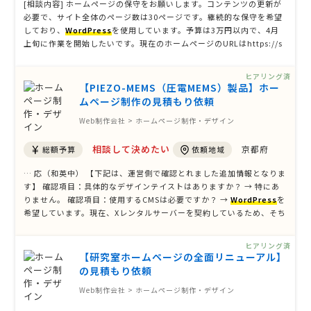
[相談内容] ホームページの保守をお願いします。コンテンツの更新が
必要で、サイト全体のページ数は30ページです。継続的な保守を希望
しており、
WordPress
を使用しています。予算は3万円以内で、4月
上旬に作業を開始したいです。現在のホームページのURLはhttps://s
yw.jp/です。修正は、月に1回あるかないか程度。バナーやテキストの
変更など、軽微なものです。条件に合う方からの提案をお待 …
ヒアリング済
【PIEZO-MEMS（圧電MEMS）製品】ホー
ムページ制作の見積もり依頼
Web制作会社 > ホームページ制作・デザイン
相談して決めたい
京都府
総額予算
依頼地域
… 応（和英中） 【下記は、運営側で確認とれました追加情報となりま
す】 確認項目：具体的なデザインテイストはありますか？ → 特にあ
りません。 確認項目：使用するCMSは必要ですか？ →
WordPress
を
希望しています。現在、Xレンタルサーバーを契約しているため、そち
らの環境にホームページを構築していただきたいです。 確認項目：SE
O対策の具体的な目標やキーワードはありますか？ → 以下 …
ヒアリング済
【研究室ホームページの全面リニューアル】
の見積もり依頼
Web制作会社 > ホームページ制作・デザイン