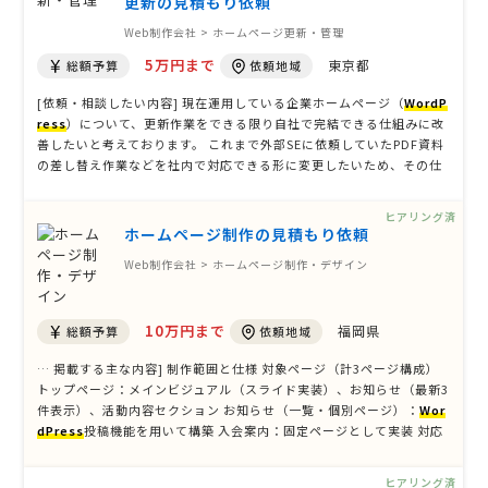
更新の見積もり依頼
Web制作会社 > ホームページ更新・管理
5万円まで
東京都
総額予算
依頼地域
[依頼・相談したい内容] 現在運用している企業ホームページ（
WordP
ress
）について、更新作業をできる限り自社で完結できる仕組みに改
善したいと考えております。 これまで外部SEに依頼していたPDF資料
の差し替え作業などを社内で対応できる形に変更したいため、その仕
組みづくりについて御見積をお願いしたいです。 [検討基準] スピード
重視 [主な修正内容] 現状 CMS：
WordPress
…
ヒアリング済
ホームページ制作の見積もり依頼
Web制作会社 > ホームページ制作・デザイン
10万円まで
福岡県
総額予算
依頼地域
… 掲載する主な内容] 制作範囲と仕様 対象ページ（計3ページ構成）
トップページ：メインビジュアル（スライド実装）、お知らせ（最新3
件表示）、活動内容セクション お知らせ（一覧・個別ページ）：
Wor
dPress
投稿機能を用いて構築 入会案内：固定ページとして実装 対応
デバイス：レスポンシブデザイン（PC / スマートフォン） CMS：
Wor
dPress
（お知らせ更新機能の構築） 納品形態：Wor …
ヒアリング済