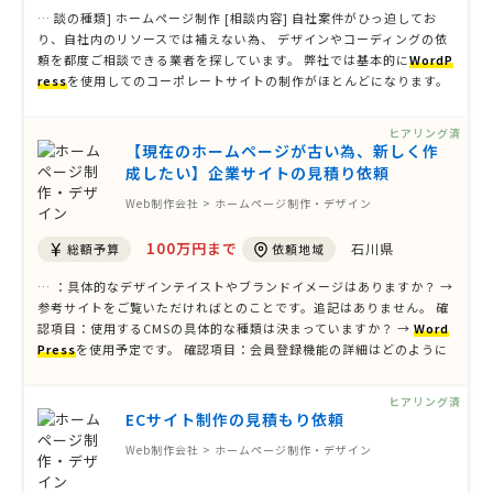
… 談の種類] ホームページ制作 [相談内容] 自社案件がひっ迫してお
り、自社内のリソースでは補えない為、 デザインやコーディングの依
頼を都度ご相談できる業者を探しています。 弊社では基本的に
WordP
ress
を使用してのコーポレートサイトの制作がほとんどになります。
（一部HTML/CSSもございます） 実際の費用感などはお打ち合わせ等
でご相談させていただけますと幸いです。 何卒宜しくお願い致 …
ヒアリング済
【現在のホームページが古い為、新しく作
成したい】企業サイトの見積り依頼
Web制作会社 > ホームページ制作・デザイン
100万円まで
石川県
総額予算
依頼地域
… ：具体的なデザインテイストやブランドイメージはありますか？ →
参考サイトをご覧いただければとのことです。追記はありません。 確
認項目：使用するCMSの具体的な種類は決まっていますか？ →
Word
Press
を使用予定です。 確認項目：会員登録機能の詳細はどのように
考えていますか？ → 店舗ページに指定のパスワードを入力するとログ
インできる会員専用ページを設け、登録者のみが閲覧できる仕様を想
ヒアリング済
定 …
ECサイト制作の見積もり依頼
Web制作会社 > ホームページ制作・デザイン