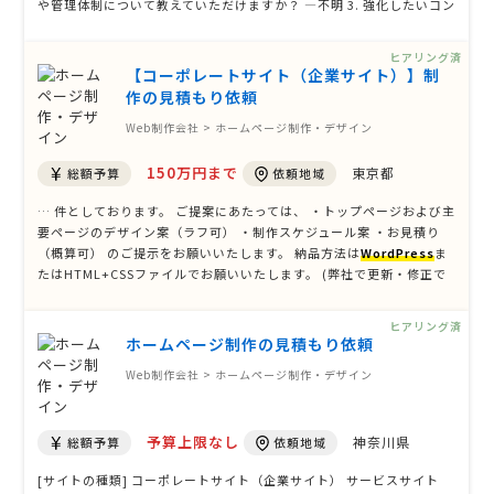
や管理体制について教えていただけますか？ ―不明 3. 強化したいコン
バージョンポイント（問い合わせ／資料請求など）はどれですか？ ―
問い合わせ 4. 記事制作やコンテンツ追加も併せ …
ヒアリング済
【コーポレートサイト（企業サイト）】制
作の見積もり依頼
Web制作会社 > ホームページ制作・デザイン
150万円まで
東京都
総額予算
依頼地域
… 件としております。 ご提案にあたっては、 ・トップページおよび主
要ページのデザイン案（ラフ可） ・制作スケジュール案 ・お見積り
（概算可） のご提示をお願いいたします。 納品方法は
WordPress
ま
たはHTML+CSSファイルでお願いいたします。 (弊社で更新・修正で
きるようにしたいです) ---------------------------------------------- …
ヒアリング済
ホームページ制作の見積もり依頼
Web制作会社 > ホームページ制作・デザイン
予算上限なし
神奈川県
総額予算
依頼地域
[サイトの種類] コーポレートサイト（企業サイト） サービスサイト