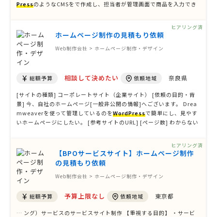
Press
のようなCMSをで作成し、担当者が管理画面で商品を入力でき
るようにしたい ・ECのカート機能はなし [参考サイトのURL] [ページ
数] わからない [掲載する主な内容] 会社案内、 …
ヒアリング済
ホームページ制作の見積もり依頼
Web制作会社 > ホームページ制作・デザイン
相談して決めたい
奈良県
総額予算
依頼地域
[サイトの種類] コーポレートサイト（企業サイト） [依頼の目的・背
景] 今、自社のホームページ[一般非公開の情報]へございます。 Drea
mweaverを使って管理しているのを
WordPress
で簡単にし、見やす
いホームページにしたい。 [参考サイトのURL] [ページ数] わからない
[掲載する主な内容] 家庭用品 家事代行 高齢者向け 害虫駆除 プロのお
掃除 事業所向け オススメ …
ヒアリング済
【BPOサービスサイト】ホームページ制作
の見積もり依頼
Web制作会社 > ホームページ制作・デザイン
予算上限なし
東京都
総額予算
依頼地域
… ング）サービスのサービスサイト制作 【重視する目的】 ・サービ