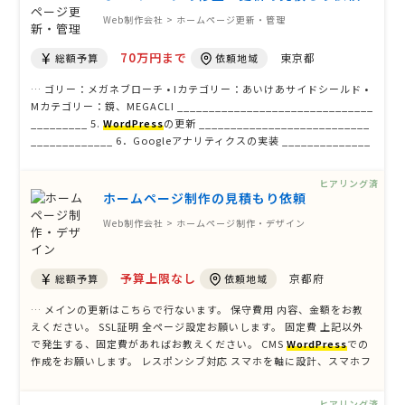
Web制作会社 > ホームページ更新・管理
70万円まで
東京都
総額予算
依頼地域
… ゴリー：メガネブローチ • Iカテゴリー：あいけあサイドシールド •
Mカテゴリー：鏡、MEGACLI _______________________________
_________ 5.
WordPress
の更新 ___________________________
_____________ 6．Googleアナリティクスの実装 ______________
_________________ …
ヒアリング済
ホームページ制作の見積もり依頼
Web制作会社 > ホームページ制作・デザイン
予算上限なし
京都府
総額予算
依頼地域
… メインの更新はこちらで行ないます。 保守費用 内容、金額をお教
えください。 SSL証明 全ページ設定お願いします。 固定費 上記以外
で発生する、固定費があればお教えください。 CMS
WordPress
での
作成をお願いします。 レスポンシブ対応 スマホを軸に設計、スマホフ
ァーストをお願いします。 アナリティクス初期設定 初期設定をお願い
します。 アカウント開設、トラッキングコードサイト …
ヒアリング済