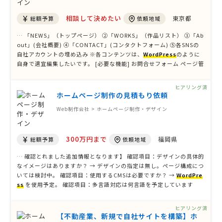
相談して決めたい
東京都
総額予算
依頼地域
… 「NEWS」（トップページ） ②「WORKS」（作品リスト） ➂「Ab
out」(会社概要) ④「CONTACT」(コンタクトフォーム) ⑤各SNSの
自社アカウントの埋め込み ※各コンテンツは、
WordPress
のように
自身で適宜編集したいです。 [必要な機能] お問合せフォーム ページ管
理機能 [オプション] スマホ対応 [デザイン案の有無] なし [発注状況]
すぐに発注したい …
ヒアリング済
ホームページ制作の見積もり依頼
Web制作会社 > ホームページ制作・デザイン
300万円まで
福岡県
総額予算
依頼地域
… 確認とれました追加情報となります】 確認項目：デザインの具体的
なイメージはありますか？ → デザインの指定は無し。ページ構成につ
いては検討中。 確認項目：使用するCMSは必要ですか？ →
WordPre
ss
を使用予定。 確認項目：多言語対応は何言語を予定しています
か？ → 基本は日本語ベースで、英語対応を予定。 [参考サイトのURL]
https://www.cia.kyusan-u.a …
ヒアリング済
【不動産業、新規で自社サイトを構築】ホ