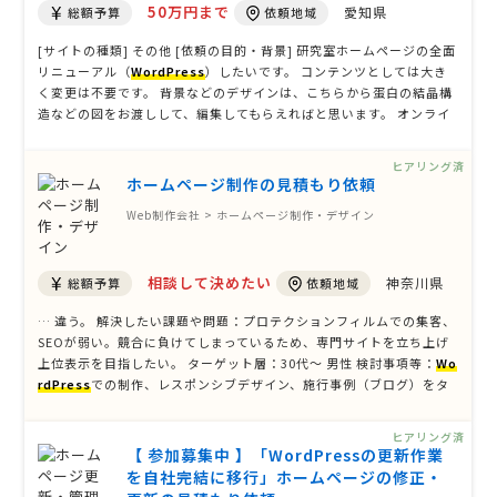
50万円まで
愛知県
総額予算
依頼地域
[サイトの種類] その他 [依頼の目的・背景] 研究室ホームページの全面
リニューアル（
WordPress
）したいです。 コンテンツとしては大き
く変更は不要です。 背景などのデザインは、こちらから蛋白の結晶構
造などの図をお渡しして、編集してもらえればと思います。 オンライ
ン打ち合わせのみで構いませんので所在地はどこでも可能です。 [参考
サイトのURL] デザインとして参考にしたいHP htt …
ヒアリング済
ホームページ制作の見積もり依頼
Web制作会社 > ホームページ制作・デザイン
相談して決めたい
神奈川県
総額予算
依頼地域
… 違う。 解決したい課題や問題：プロテクションフィルムでの集客、
SEOが弱い。競合に負けてしまっているため、専門サイトを立ち上げ
上位表示を目指したい。 ターゲット層：30代〜 男性 検討事項等：
Wo
rdPress
での制作、レスポンシブデザイン、施行事例（ブログ）をタ
グごとに表示させたい。 [参考サイトのURL] https://protection-fil
m.com/ https://www.pr …
ヒアリング済
【 参加募集中 】「WordPressの更新作業
を自社完結に移行」ホームページの修正・