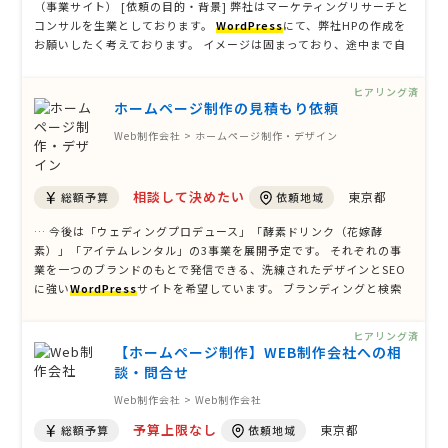
（事業サイト） [依頼の目的・背景] 弊社はマーケティングリサーチと
コンサルを生業としております。
WordPress
にて、弊社HPの作成を
お願いしたく考えております。 イメージは固まっており、途中まで自
作しておりましたが中断している状況です。このあたりを共有しつ
つ、さらに良い案をご提案いただきたいと思います。 マーケティング
ヒアリング済
業 …
ホームページ制作の見積もり依頼
Web制作会社 > ホームページ制作・デザイン
相談して決めたい
東京都
総額予算
依頼地域
… 今後は「ウェディングプロデュース」「酵素ドリンク（花嫁酵
素）」「アイテムレンタル」の3事業を展開予定です。 それぞれの事
業を一つのブランドのもとで発信できる、洗練されたデザインとSEO
に強い
WordPress
サイトを希望しています。 ブランディングと検索
露出の両立を重視しており、事業ごとのLP（Wedding / Enzyme / Re
ntal）を設けたいと考えています。 ゼロからの完全オー …
ヒアリング済
【ホームページ制作】WEB制作会社への相
談・問合せ
Web制作会社 > Web制作会社
予算上限なし
東京都
総額予算
依頼地域