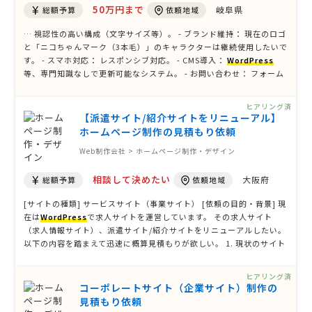
50万円まで
岐阜県
総額予算
依頼地域
… 視認性の高い構成（文字サイズ等）。 - ブランド維持： 現在のロゴ
と「ニコちゃんマーク（3本毛）」のキャラクターは継続使用したいで
す。 - スマホ対応： レスポンシブ対応。 - CMS導入：
WordPress
等、専門知識なしで更新可能なシステム。 - お問い合わせ： フォーム
は不要（電話のみの対応）。 ＜予算感＞ リニューアル予算として50
万円程度を想定しております。 まずはこの予算感でどのよ …
ヒアリング済
【派遣サイト/紹介サイトをリニューアル】
ホームページ制作の見積もり依頼
Web制作会社 > ホームページ制作・デザイン
相談して決めたい
大阪府
総額予算
依頼地域
[サイトの種類] サービスサイト（事業サイト） [依頼の目的・背景] 現
在は
WordPress
で求人サイトを運営しています。 その求人サイト
（求人情報サイト）、派遣サイト/紹介サイトをリニューアルしたい。
以下の内容を踏まえて迅速に概算見積もりが欲しい。 1. 現状のサイト
課題 (Current Issues) 私たちは現在、Web サイトを通じた集客の機
会損失が発生していると考えており、 …
ヒアリング済
コーポレートサイト（企業サイト）制作の
見積もり依頼