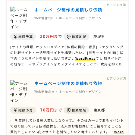
能・仕様 ・企業・団体一覧／紹介ページ ・お知らせ …
ヒアリング済
ホームページ制作の見積もり依頼
Web制作会社 > ホームページ制作・デザイン
30万円まで
茨城県
総額予算
依頼地域
[サイトの種類] オウンドメディア [依頼の目的・背景] ファクタリング
の比較サイト・一括見積サイトを構築したい。 [参考サイトのURL] 以
下のようなサイトを制作したいですが、
WordPress
で 比較サイト用
の既存テーマやプラグインをカスタマイズすることで、費用を抑えた
いです。 初期機能を絞って 最初は口コミ機能や複雑な検索を省き、シ
ンプルな紹介・比較記事サイトとしてスタートし、売上が上 …
ヒアリング済
ホームページ制作の見積もり依頼
Web制作会社 > ホームページ制作・デザイン
70万円まで
東京都
総額予算
依頼地域
… を実施している輸入商社になります。 その柱の一つであるイベント
で取り扱っている各種商材を、法人のお客様向けにご紹介することを
目的とした BtoB向けサイトを制作したいと考えております。 ・
Word