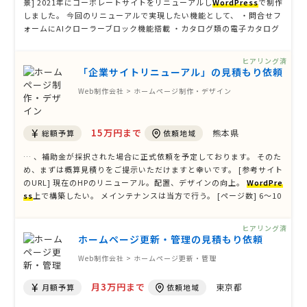
景] 2021年にコーポレートサイトをリニューアルし
WordPress
で制作
しました。 今回のリニューアルで実現したい機能として、 ・問合せフ
ォームにAIクローラーブロック機能搭載 ・カタログ類の電子カタログ
化 ・検索クローラーに拾われない階層作り ・トップページのデザイン
刷新 これらを検討しています。 不要なご提案を何度も …
ヒアリング済
「企業サイトリニューアル」の見積もり依頼
Web制作会社 > ホームページ制作・デザイン
15万円まで
熊本県
総額予算
依頼地域
… 、補助金が採択された場合に正式依頼を予定しております。 そのた
め、まずは概算見積りをご提示いただけますと幸いです。 [参考サイト
のURL] 現在のHPのリニューアル。配置、デザインの向上。
WordPre
ss
上で構築したい。 メインテナンスは当方で行う。 [ページ数] 6〜10
P [掲載する主な内容] 会社概要、商品説明、他 [必要な機能] お問合せ
フォーム [オプション] [デザイ …
ヒアリング済
ホームページ更新・管理の見積もり依頼
Web制作会社 > ホームページ更新・管理
月3万円まで
東京都
月額予算
依頼地域