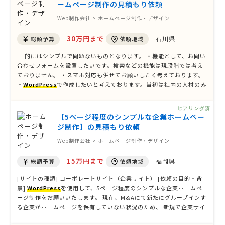
ームページ制作の見積もり依頼
Web制作会社 > ホームページ制作・デザイン
30万円まで
石川県
総額予算
依頼地域
… 的にはシンプルで問題ないものとなります。 ・機能として、お問い
合わせフォームを設置したいです。検索などの機能は現段階では考え
ておりません。 ・スマホ対応も併せてお願いしたく考えております。
・
WordPress
で作成したいと考えております。当初は社内の人材のみ
で作成することも考えておりましたが、やはり制作会社さんにお願い
したほうが良いのではと社内で意見が上がり、今回依頼先を探してお
ヒアリング済
ります。 【納 …
【5ページ程度のシンプルな企業ホームペー
ジ制作】の見積もり依頼
Web制作会社 > ホームページ制作・デザイン
15万円まで
福岡県
総額予算
依頼地域
[サイトの種類] コーポレートサイト（企業サイト） [依頼の目的・背
景]
WordPress
を使用して、5ページ程度のシンプルな企業ホームペ
ージ制作をお願いいたします。 現在、M&Aにて新たにグループインす
る企業がホームページを保有していない状況のため、 新規で企業サイ
トを構築する必要がございます。 全体の構成およびデザインについて