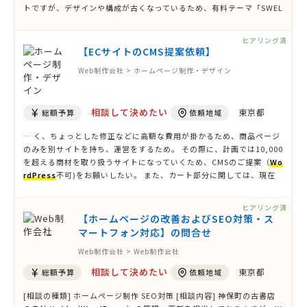
トですが、デザインや構成が古くなっているため、有料テーマ「SWEL
L」への変更を前提に、サイト全体のデザインを見直したいと考えてい
ます。 サイトの方向性としては、小規模企業が運営す …
ヒアリング済
【ECサイトのCMS提案依頼】
Web制作会社 > ホームページ制作・デザイン
相談して決めたい
東京都
総額予算
依頼地域
… く、ちょっとした修正などに高額な費用が掛かるため、商品ページ
のみを別サイトを持ち、運営をするため。 その際に、計画では10,000
を超える商材を取り扱うサイトになっていくため、CMSのご提案（
Wo
rdPress
不可)をお願いしたい。 また、カート部分に関しては、現在
のECbeingのシステムを利用する予定。 [参考サイトのURL] 未定 [ペ
ージ数] 101P〜 [掲載する主な内容] 主に、 …
ヒアリング済
【ホームページの改善およびSEO対策・ス
マートフォン対応】の問合せ
Web制作会社 > Web制作会社
相談して決めたい
東京都
総額予算
依頼地域
[相談の種類] ホームページ制作 SEO対策 [相談内容] 神保町の古書店