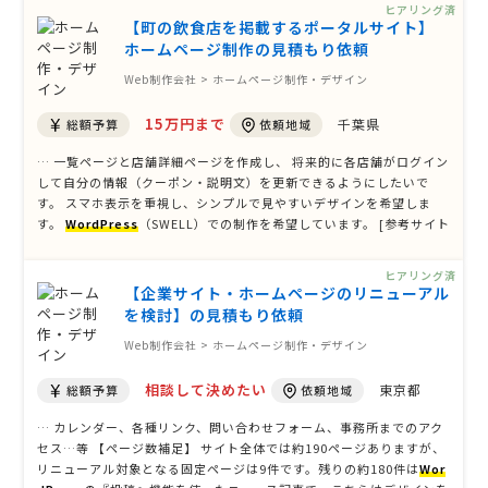
ヒアリング済
【町の飲食店を掲載するポータルサイト】
ホームページ制作の見積もり依頼
Web制作会社 > ホームページ制作・デザイン
15万円まで
千葉県
総額予算
依頼地域
… 一覧ページと店舗詳細ページを作成し、 将来的に各店舗がログイン
して自分の情報（クーポン・説明文）を更新できるようにしたいで
す。 スマホ表示を重視し、シンプルで見やすいデザインを希望しま
す。
WordPress
（SWELL）での制作を希望しています。 [参考サイト
のURL] [ページ数] 6〜10P [掲載する主な内容] [必要な機能] お問合せ
フォーム ページ管理機能 検索機能 ログ …
ヒアリング済
【企業サイト・ホームページのリニューアル
を検討】の見積もり依頼
Web制作会社 > ホームページ制作・デザイン
相談して決めたい
東京都
総額予算
依頼地域
… カレンダー、各種リンク、問い合わせフォーム、事務所までのアク
セス…等 【ページ数補足】 サイト全体では約190ページありますが、
リニューアル対象となる固定ページは9件です。残りの約180件は
Wor