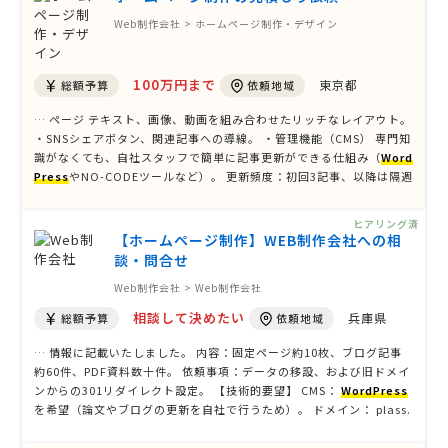
Web制作会社 > ホームページ制作・デザイン
100万円まで
東京都
総額予算
依頼地域
… ページ テキスト、画像、動画を組み合わせたリッチなレイアウト。
・SNSシェアボタン、関連記事への導線。 ・管理機能（CMS） 専門知
識がなくても、自社スタッフで簡単に記事更新ができる仕組み（
Word
Press
やNO-CODEツールなど）。 更新頻度：初回3記事、以降は隔週
で1記事追加予定。 デザイン・演出への要望 「動き」のある表現： ス
クロールに応じたアニメーションや、動画のシームレスな差し …
ヒアリング済
【ホームページ制作】WEB制作会社への相
談・問合せ
Web制作会社 > Web制作会社
相談して決めたい
兵庫県
総額予算
依頼地域
… 情報に記載いたしました。 内容：固定ページ約10枚、ブログ記事
約60件、PDF資料数十件。 依頼事項：データの移設、および旧ドメイ
ンからの301リダイレクト設定。 【技術的要望】 CMS：
WordPress
を希望（論文やブログの更新を自社で行うため）。 ドメイン： plass.
or.jp（取得済み）。 サーバー： 未契約のため、選定のアドバイスを
希望。 【重視する点】 研究機関や一般社団法人 …