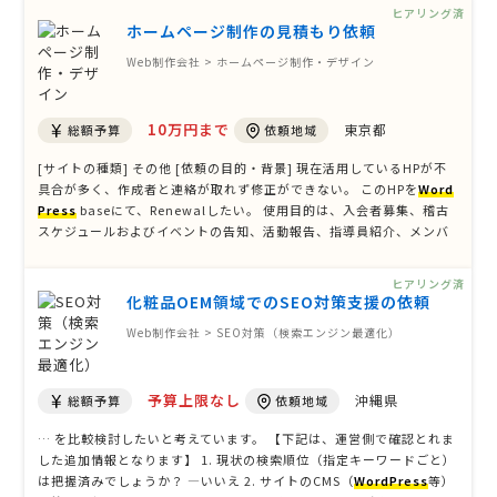
は、以下に記載する内容・イメージを基に作成いただければと存じま
ヒアリング済
…
ホームページ制作の見積もり依頼
Web制作会社 > ホームページ制作・デザイン
10万円まで
東京都
総額予算
依頼地域
[サイトの種類] その他 [依頼の目的・背景] 現在活用しているHPが不
具合が多く、作成者と連絡が取れず修正ができない。 このHPを
Word
Press
baseにて、Renewalしたい。 使用目的は、入会者募集、稽古
スケジュールおよびイベントの告知、活動報告、指導員紹介、メンバ
ー紹介、試合結果、昇段審査結果の記録等。 [参考サイトのURL] [ペ
ージ数] 6〜10P [掲載する主な …
ヒアリング済
化粧品OEM領域でのSEO対策支援の依頼
Web制作会社 > SEO対策（検索エンジン最適化）
予算上限なし
沖縄県
総額予算
依頼地域
… を比較検討したいと考えています。 【下記は、運営側で確認とれま
した追加情報となります】 1. 現状の検索順位（指定キーワードごと）
は把握済みでしょうか？ ―いいえ 2. サイトのCMS（
WordPress
等）