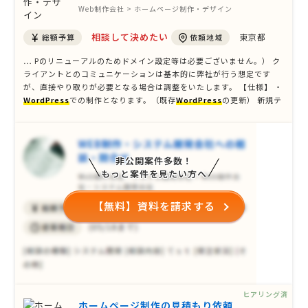
Web制作会社 > ホームページ制作・デザイン
相談して決めたい
東京都
総額予算
依頼地域
… Pのリニューアルのためドメイン設定等は必要ございません。） ク
ライアントとのコミュニケーションは基本的に弊社が行う想定です
が、直接やり取りが必要となる場合は調整をいたします。 【仕様】 ・
WordPress
での制作となります。（既存
WordPress
の更新） 新規テ
ーマの作成とするか、既存テーマの更新とするか等はお任せいたしま
す。 ・購入、ログイン、物件検索等は必要なく、基本的には静的ペー
ジで …
非公開案件多数！
もっと案件を見たい方へ
【無料】資料を請求する
ヒアリング済
ホームページ制作の見積もり依頼