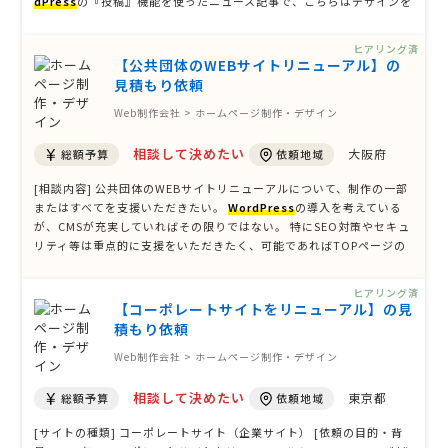
dPress
の『投稿』機能を使ったニュース記事で、こちらはデザインを
共通化してそのまま移行したいと考えています。 [必要な機能] お問合
せフォーム ページ管理機能 [オプション] スマホ対応 SNS …
ヒアリング済
【公共団体のWEBサイトリニューアル】の
見積もり依頼
Web制作会社 > ホームページ制作・デザイン
相談して決めたい
大阪府
総額予算
依頼地域
[相談内容] 公共団体のWEBサイトリニューアルについて、制作の一部
またはすべてを支援いただきたい。
WordPress
の導入を考えている
が、CMSが充実していればその限りではない。 特にSEO対策やセキュ
リティ等は重点的に支援をいただきたく、可能であればTOPページの
制作などにも入っていただきたい。（子ページについては予算と相
談） それなりの目新しさも必要であるが、公共団体ということからあ
ヒアリング済
る程 …
【コーポレートサイトをリニューアル】の見
積もり依頼
Web制作会社 > ホームページ制作・デザイン
相談して決めたい
東京都
総額予算
依頼地域
[サイトの種類] コーポレートサイト（企業サイト） [依頼の目的・背