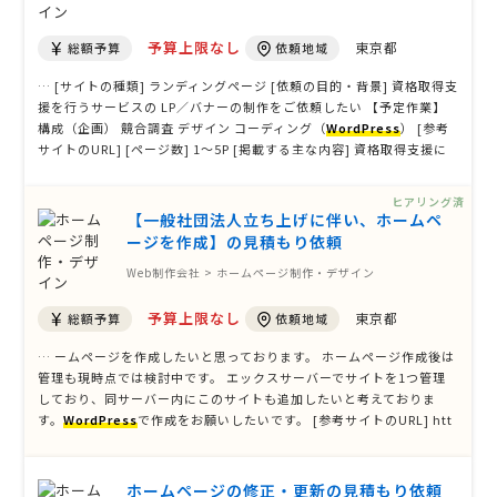
予算上限なし
東京都
総額予算
依頼地域
… [サイトの種類] ランディングページ [依頼の目的・背景] 資格取得支
援を行うサービスの LP／バナーの制作をご依頼したい 【予定作業】
構成（企画） 競合調査 デザイン コーディング（
WordPress
） [参考
サイトのURL] [ページ数] 1〜5P [掲載する主な内容] 資格取得支援に
関する情報 企業の特徴 申込みフォーム [必要な機能] お問合せフォー
ム [オプション] …
ヒアリング済
【一般社団法人立ち上げに伴い、ホームペ
ージを作成】の見積もり依頼
Web制作会社 > ホームページ制作・デザイン
予算上限なし
東京都
総額予算
依頼地域
… ームページを作成したいと思っております。 ホームページ作成後は
管理も現時点では検討中です。 エックスサーバーでサイトを1つ管理
しており、同サーバー内にこのサイトも追加したいと考えておりま
す。
WordPress
で作成をお願いしたいです。 [参考サイトのURL] htt
ps://hers-ms.com/ [ページ数] 6〜10P [掲載する主な内容] [必要な
機能] お問合せフォーム ペー …
ホームページの修正・更新の見積もり依頼