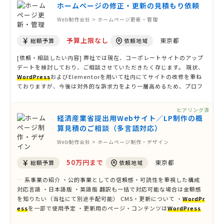
ホームページの修正・更新の見積もり依頼
Web制作会社 > ホームページ更新・管理
予算上限なし
東京都
総額予算
依頼地域
[依頼・相談したい内容] 弊社では現在、コーポレートサイトのアップ
デートを検討しており、ご相談させていただきたく存じます。 現状、
WordPress
およびElementorを用いて社内にてサイトの改修を重ね
ておりますが、今後は対外的な訴求力をより一層高めるため、プロフ
ェッショナルな視点による抜本的なアップデートを検討しておりま
す。 アップデートにあたっては、以下の要件を重視しております。 ・
ヒアリング済
既存 …
経済産業省提出用Webサイト／LP制作の概
算見積のご相談（多言語対応）
Web制作会社 > ホームページ制作・デザイン
50万円まで
東京都
総額予算
依頼地域
… 系事業の紹介 ・公的事業としての信頼感・可読性を重視した構成
対応言語 ・日本語版 ・英語版 翻訳も一括で対応可能な場合は金額感
を知りたい（当社にて別途手配可能） CMS・更新について ・
WordPr
ess
を一部で使用予定 ・更新用のページ・コンテンツは
WordPress
での構築が必須 ・全体を
WordPress
で構築しても問題ありません 機