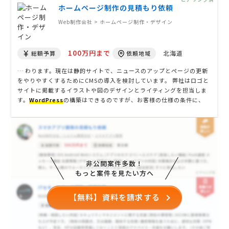
ホームページ制作の見積もり依頼
Web制作会社 > ホームページ制作・デザイン
100万円まで
北海道
総額予算
依頼地域
… わります。現在は静的サイトで、ニュースのアップとページの更新
をやりやすくするためにCMSの導入を検討しています。 弊社はロゴと
サイトに掲載するイラストや図のデザインとライティングを担当しま
す。
WordPress
の構築はできるのですが、お客様の仕様の条件に、
「PowerCMS又はMovableType Advancedによりコンテンツ更新を
行うウェブサイト構築、移行実績が複数あること」「PowerC …
非公開案件多数！
もっと案件を見たい方へ
【無料】資料を請求する