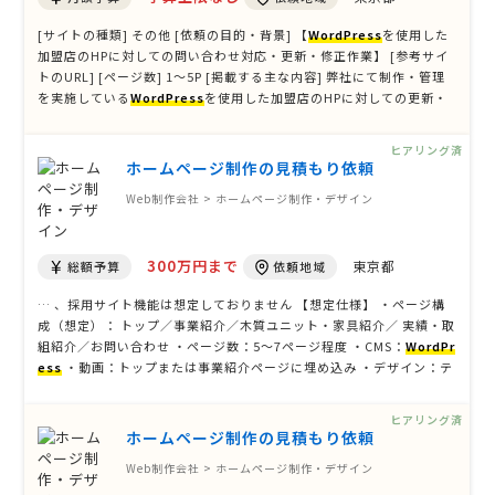
[サイトの種類] その他 [依頼の目的・背景] 【
WordPress
を使用した
加盟店のHPに対しての問い合わせ対応・更新・修正作業】 [参考サイ
トのURL] [ページ数] 1〜5P [掲載する主な内容] 弊社にて制作・管理
を実施している
WordPress
を使用した加盟店のHPに対しての更新・
修正作業を依頼したいと考えています。 依頼件数は毎月変動します
が、月間30件〜50件程度の対応が …
ヒアリング済
ホームページ制作の見積もり依頼
Web制作会社 > ホームページ制作・デザイン
300万円まで
東京都
総額予算
依頼地域
… 、採用サイト機能は想定しておりません 【想定仕様】 ・ページ構
成（想定）： トップ／事業紹介／木質ユニット・家具紹介／ 実績・取
組紹介／お問い合わせ ・ページ数：5～7ページ程度 ・CMS：
WordPr
ess
・動画：トップまたは事業紹介ページに埋め込み ・デザイン：テ
ンプレートベースで問題なし ・SEO：基本的な構造・タグ設定まで ・
写真素材：一部支給（必要に応じて別途相談） 【見積について …
ヒアリング済
ホームページ制作の見積もり依頼
Web制作会社 > ホームページ制作・デザイン