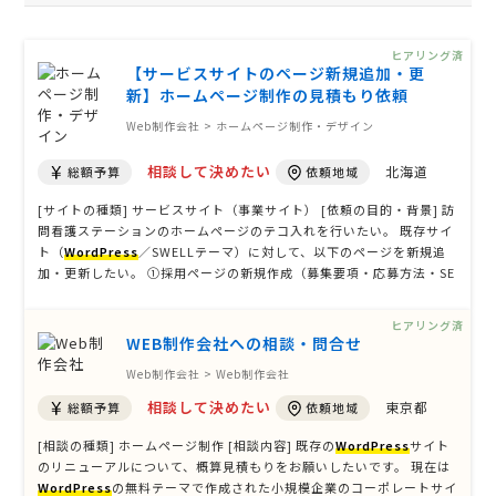
ヒアリング済
【サービスサイトのページ新規追加・更
新】ホームページ制作の見積もり依頼
Web制作会社 > ホームページ制作・デザイン
相談して決めたい
北海道
総額予算
依頼地域
[サイトの種類] サービスサイト（事業サイト） [依頼の目的・背景] 訪
問看護ステーションのホームページのテコ入れを行いたい。 既存サイ
ト（
WordPress
／SWELLテーマ）に対して、以下のページを新規追
加・更新したい。 ①採用ページの新規作成（募集要項・応募方法・SE
O対策込み） ②SEOページの新規作成（「訪問看護 料金」「24時間対
応」「入浴介助」など複数本） ③よくある質問（FAQ …
ヒアリング済
WEB制作会社への相談・問合せ
Web制作会社 > Web制作会社
相談して決めたい
東京都
総額予算
依頼地域
[相談の種類] ホームページ制作 [相談内容] 既存の
WordPress
サイト
のリニューアルについて、概算見積もりをお願いしたいです。 現在は
WordPress
の無料テーマで作成された小規模企業のコーポレートサイ