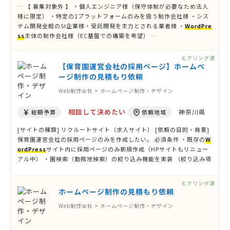
… 【 募集対象外 】 ・個人エンジニア様（保守体制が必要なため法人
様に限定） ・特定の1プラットフォームのみを扱う制作会社様 ・シス
テム開発全般のSI企業様・受託開発を主力とされる業者様 ・
WordPre
ss
主体の制作会社様（EC基盤での構築を希望） …
ヒアリング済
【保育園運営会社の採用ページ】ホームペ
ージ制作の見積もり依頼
Web制作会社 > ホームページ制作・デザイン
相談して決めたい
神奈川県
総額予算
依頼地域
[サイトの種類] リクルートサイト（求人サイト） [依頼の目的・背景]
保育園運営会社の採用ページのみを作成したい。 必須条件 ・既存の
W
ordPress
サイト内に採用ページのみ新規作成（HPサイトもリニュー
アル中） ・園検索（勤務地検索）の絞り込み機能を実装 （絞り込み項
目） ・エリア ・雇用形態 ・職種 ・特徴（新卒大歓迎など） ・採用情
報は管理画面から自社で更新可能 （変更が生じる箇 …
ヒアリング済
ホームページ制作の見積もり依頼
Web制作会社 > ホームページ制作・デザイン