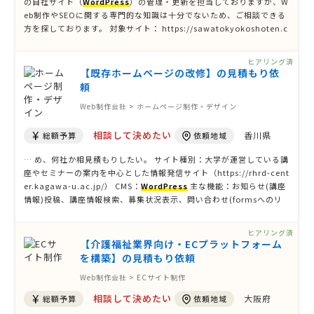
の自社サイト（
WordPress
）の管理・更新を担当しておりますが、W
eb制作やSEOに関する専門的な知識は十分でないため、ご相談できる
方を探しております。 対象サイト： https://sawatokyokoshoten.c
om/ 【相談内容】 ①スマートフォン対応 現在のサイトは独自テーマ
を利用しており、スマ …
ヒアリング済
【既存ホームページの改修】の見積もり依
頼
Web制作会社 > ホームページ制作・デザイン
相談して決めたい
香川県
総額予算
依頼地域
… め、何社か相見積もりしたい。 サイト種別：大学が運営している講
座やセミナーの案内を中心とした情報発信サイト（https://rhrd-cent
er.kagawa-u.ac.jp/） CMS：
WordPress
主な機能：お知らせ(講座
情報)投稿、講座情報検索、募集状況表示、問い合わせ(formsへのリ
ンク）、PDF資料掲載、固定ページ管理 会員機能：なし EC機能：な
し 決済機能：なし 予約シス …
ヒアリング済
【介護福祉業界向け・ECプラットフォーム
を構築】の見積もり依頼
Web制作会社 > ECサイト制作
相談して決めたい
大阪府
総額予算
依頼地域