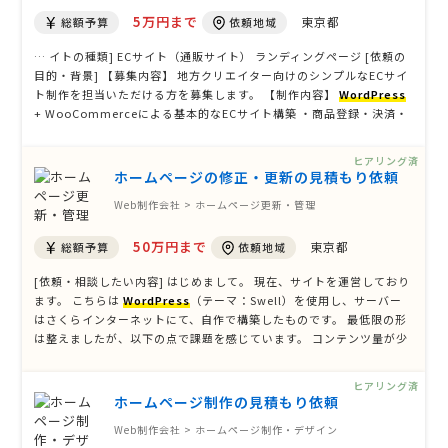
5万円まで
東京都
総額予算
依頼地域
… イトの種類] ECサイト（通販サイト） ランディングページ [依頼の
目的・背景] 【募集内容】 地方クリエイター向けのシンプルなECサイ
ト制作を担当いただける方を募集します。 【制作内容】
WordPress
+ WooCommerceによる基本的なECサイト構築 ・商品登録・決済・
注文管理などの標準EC機能 ・作り手紹介ページ、商品ストーリー機能
・お問い合わせフォーム、スマホ対応 ・既存テ …
ヒアリング済
ホームページの修正・更新の見積もり依頼
Web制作会社 > ホームページ更新・管理
50万円まで
東京都
総額予算
依頼地域
[依頼・相談したい内容] はじめまして。 現在、サイトを運営しており
ます。 こちらは
WordPress
（テーマ：Swell）を使用し、サーバー
はさくらインターネットにて、自作で構築したものです。 最低限の形
は整えましたが、以下の点で課題を感じています。 コンテンツ量が少
なく、サービスの強みや安心感が十分に伝わっていない デザインや構
図がシンプルすぎて、ユーザーの目を引きにくい LINE …
ヒアリング済
ホームページ制作の見積もり依頼
Web制作会社 > ホームページ制作・デザイン