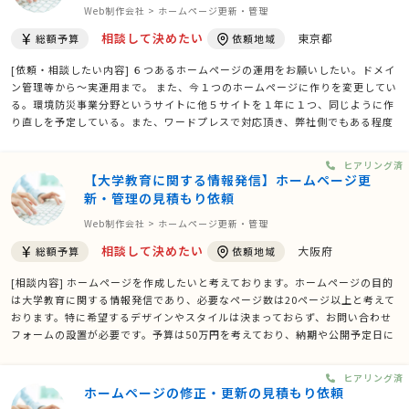
Web制作会社 > ホームページ更新・管理
相談して決めたい
東京都
総額予算
依頼地域
[依頼・相談したい内容] ６つあるホームページの運用をお願いしたい。ドメイ
ン管理等から～実運用まで。 また、今１つのホームページに作りを変更してい
る。環境防災事業分野というサイトに他５サイトを１年に１つ、同じように作
り直しを予定している。また、ワードプレスで対応頂き、弊社側でもある程度
修正が出来る環境を作って頂きたい。 [検討基準] 価格重視 [主な修正内容] 下
記６サイトの運営。 環境防災サイトの作り …
ヒアリング済
【大学教育に関する情報発信】ホームページ更
新・管理の見積もり依頼
Web制作会社 > ホームページ更新・管理
相談して決めたい
大阪府
総額予算
依頼地域
[相談内容] ホームページを作成したいと考えております。ホームページの目的
は大学教育に関する情報発信であり、必要なページ数は20ページ以上と考えて
おります。特に希望するデザインやスタイルは決まっておらず、お問い合わせ
フォームの設置が必要です。予算は50万円を考えており、納期や公開予定日に
ついては未定です。参考にしたいホームページはhttps://www.tumh.ac.jp/
です。条件に合う方からの提案をお待ちしております。
ヒアリング済
ホームページの修正・更新の見積もり依頼