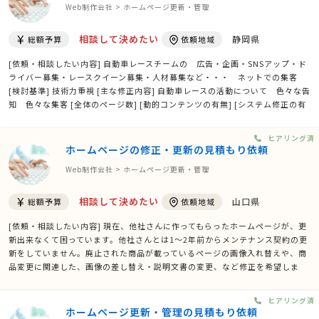
Web制作会社 > ホームページ更新・管理
相談して決めたい
静岡県
総額予算
依頼地域
[依頼・相談したい内容] 自動車レースチームの 広告・企画・SNSアップ・ド
ライバー募集・レースクイーン募集・人材募集など・・・ ネットでの集客
[検討基準] 技術力重視 [主な修正内容] 自動車レースの活動について 色々な告
知 色々な集客 [全体のページ数] [動的コンテンツの有無] [システム修正の有
無] [画像修正の有無] [その他ご質問、ご要望、備考] 作り上げなのでいろいろ
初動の為 長くお付き合いができ …
ヒアリング済
ホームページの修正・更新の見積もり依頼
Web制作会社 > ホームページ更新・管理
相談して決めたい
山口県
総額予算
依頼地域
[依頼・相談したい内容] 現在、他社さんに作ってもらったホームページが、更
新出来なくて困っています。他社さんとは1～2年前からメンテナンス契約の更
新をしていません。廃止された商品が載っているページの画像入れ替えや、商
品変更に関連した、画像の差し替え・説明文書の変更、など修正を希望しま
す。商品が終売になった際など、不定期ですが必要に応じて対応いただける方
を希望いたします。 [検討基準] 価格重視 [主な修 …
ヒアリング済
ホームページ更新・管理の見積もり依頼