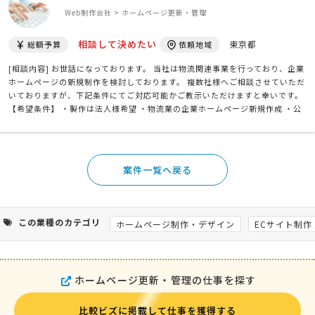
Web制作会社 > ホームページ更新・管理
相談して決めたい
東京都
総額予算
依頼地域
[相談内容] お世話になっております。 当社は物流関連事業を行っており、企業
ホームページの新規制作を検討しております。 複数社様へご相談させていただ
いておりますが、下記条件にてご対応可能かご教示いただけますと幸いです。
【希望条件】 ・製作は法人様希望 ・物流業の企業ホームページ新規作成 ・公
開後は当社側で編集・更新可能（CMS希望） ・サーバーはXサーバーを使用 ・
買い切りでの制作を希望 ・掲載素材（文章 …
案件一覧へ戻る
この業種のカテゴリ
ホームページ制作・デザイン
ECサイト制作
ホームページ更新・管理の仕事を探す
比較ビズに掲載して仕事を獲得する