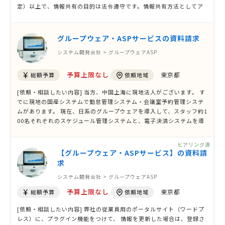
定）以上で、情報共有の目的は法令遵守です。情報共有方法としてア
プリを希望し、頻度は必要に応じて行いたいと思っています。セキュ
リティ要件としてはアクセス制限を求めており、納期は急ぎではない
ので余裕を持って対応して …
グループウェア・ASPサービスの資料請求
システム開発会社 > グループウェアASP
予算上限なし
東京都
総額予算
依頼地域
[依頼・相談したい内容] 当方、中国上海に現地法人がございます。 す
でに現地の国産システムで勤怠管理システム・会議室予約管理システ
ムがあります。 現在、日系のグループウェアを導入して、スタッフ約1
00名それぞれのスケジュール管理システムと、電子決済システムを導
入したい意向があります。日本語と中国語が入力できることが必須で
す。勤怠管理システムなどをそのグループウェアにリンク付けしてい
ヒアリング済
ただきたいです。また …
【グループウェア・ASPサービス】の資料請
求
システム開発会社 > グループウェアASP
予算上限なし
東京都
総額予算
依頼地域
[依頼・相談したい内容] 弊社の従業員用のポータルサイト（ワードプ
レス）に、プラグイン機能をつけて、 情報を更新した場合は、登録さ