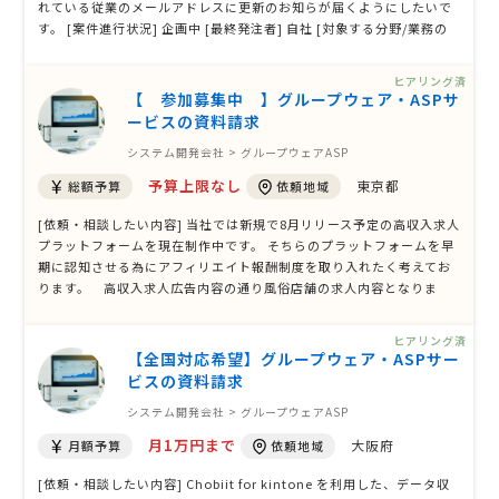
れている従業のメールアドレスに更新のお知らが届くようにしたいで
す。 [案件進行状況] 企画中 [最終発注者] 自社 [対象する分野/業務の
種類] [現状の問題点、又は課題、期待する効果] 弊社にはシステム部
門がなく、ポータルサイトを更新する担当がプラグイン機能をネット
ヒアリング済
で調べて試して …
【 参加募集中 】グループウェア・ASPサ
ービスの資料請求
システム開発会社 > グループウェアASP
予算上限なし
東京都
総額予算
依頼地域
[依頼・相談したい内容] 当社では新規で8月リリース予定の高収入求人
プラットフォームを現在制作中です。 そちらのプラットフォームを早
期に認知させる為にアフィリエイト報酬制度を取り入れたく考えてお
ります。 高収入求人広告内容の通り風俗店舗の求人内容となりま
す。 早期段階でASPプロバイダー様を選定をしたいのです。 風俗店舗
の登録販促として利用可能なASPプロバイダー様のお声がけ頂けます
ヒアリング済
ようお願い致します。 [ …
【全国対応希望】グループウェア・ASPサー
ビスの資料請求
システム開発会社 > グループウェアASP
月1万円まで
大阪府
月額予算
依頼地域
[依頼・相談したい内容] Chobiit for kintone を利⽤した、データ収