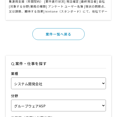
集運用支援（年間契約） [案件進行状況] 発注確定 [最終発注者] 自社
[対象する分野/業務の種類] アンケート ユーザー名簿 [現状の問題点、
又は課題、期待する効果] kintone（スタンダード）にて、他社でデー
タベースを構築してもらったものの、肝心の入力フォーム周りがうま
く稼働せず、また柔軟性にも欠ける内容であったことから保守契約を
解除し …
案件一覧へ戻る
案件・仕事を探す
業種
分野