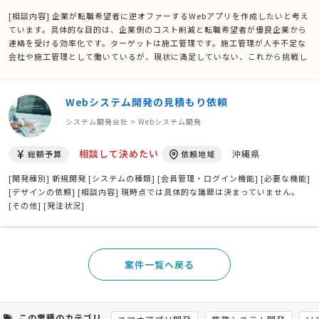
[相談内容] 企業が転職希望者に逆オファーするWebアプリを作成したいと考え
ています。具体的な目的は、企業側のコスト削減と転職希望者が優良企業から
連絡を受ける効率化です。ターゲットは施工管理です。施工管理が人手不足な
会社や施工管理として働いているが、現状に満足していない、これから挑戦し
たい方々を対象としています。希望機能は、ユーザー用と企業用にそれぞれロ
グイン機能や求人検索機能、応募ボタン、メッセー …
Webシステム開発の見積もり依頼
システム開発会社 > Webシステム開発
相談して決めたい
沖縄県
総額予算
依頼地域
[開発種別] 新規開発 [システムの種類] [会員管理・ログイン機能] [必要な機能]
[デザインの依頼] [相談内容] 現時点では具体的な議題は決まっていません。
[その他] [発注状況]
案件一覧へ戻る
この業種のカテゴリ