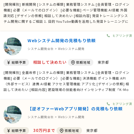
[開発種別] 新規開発 [システムの種類] 業務管理システム [会員管理・ログイン
機能] 必要（メールでのログイン） [必要な機能] ページ管理機能 AI搭載 外国
語対応 [デザインの依頼] 相談して決めたい [相談内容] 発音トレーニングシス
テム開発に関するご相談 1. 目的 YouTube動画を活用した発音トレーニングに
おいて、受講者の提出音声をAIで解析し、高精度なフィードバックレポートを
自動生成するシステムを開発したいと …
ヒアリング済
Webシステム開発の見積もり依頼
システム開発会社 > Webシステム開発
相談して決めたい
東京都
総額予算
依頼地域
[開発種別] 全面改修 [システムの種類] 業務管理システム [会員管理・ログイン
機能] 必要（メールでのログイン） [必要な機能] 決済機能 ポイント機能 API
（外部サービス）連携 AI搭載 アクセス管理機能 アプリ化 [デザインの依頼] 相
談して決めたい [相談内容] 建設現場の技能者向けインセンティブ制度「K-Mo
ney」の本格システム化を検討しています。現在はPower AppsとExcelによる
手作業運用で約4現場に展開していますが …
ヒアリング済
【逆オファーWebアプリ開発】の見積もり依頼
システム開発会社 > Webシステム開発
30万円まで
東京都
総額予算
依頼地域