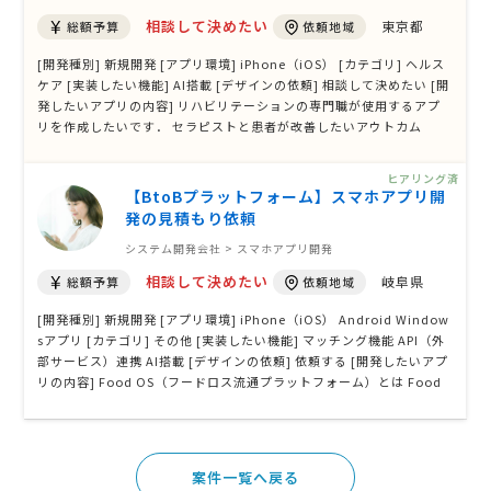
相談して決めたい
東京都
総額予算
依頼地域
[開発種別] 新規開発 [アプリ環境] iPhone（iOS） [カテゴリ] ヘルス
ケア [実装したい機能] AI搭載 [デザインの依頼] 相談して決めたい [開
発したいアプリの内容] リハビリテーションの専門職が使用するアプ
リを作成したいです． セラピストと患者が改善したいアウトカム
（例：歩くスピードをあげたい）を話し合いの後に決定した際に それ
を改善させるためのプログラムを策定するための論文をAI等で検索
ヒアリング済
し，いくつかリコメ …
【BtoBプラットフォーム】スマホアプリ開
発の見積もり依頼
システム開発会社 > スマホアプリ開発
相談して決めたい
岐阜県
総額予算
依頼地域
[開発種別] 新規開発 [アプリ環境] iPhone（iOS） Android Window
sアプリ [カテゴリ] その他 [実装したい機能] マッチング機能 API（外
部サービス）連携 AI搭載 [デザインの依頼] 依頼する [開発したいアプ
リの内容] Food OS（フードロス流通プラットフォーム）とは Food
OSは、企業で発生する余剰食品や規格外食品、賞味期限が近い商品な
どを、必要としている企業や団体へ最適にマッチングするBtoBプラッ
トフォームです …
案件一覧へ戻る