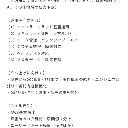
（地方市にて限定公開を企画しています。6・7月は流動的で
す。その後地域の拡大予定）
【運用保守の内容】：
（1）インフラ・クラウド基盤運用
（2）セキュリティ管理（日常運用）
（3）データ管理・バックアップ・BCP
（4）システム監視・障害対応
（5）ヘルプデスク対応
（6）マスタデータ・設定管理
【立ち上げに向けて】：
・現在から2026/6・7月まで：案件概要の紹介・エンジニアと
引継・委託内容精緻化
・2026/6・7月：運用・保守の業務開始
【スキル要件】：
・AWS基本操作
・障害時のログ確認・原因切り分け
・ユーザーサポート経験（操作ほか）