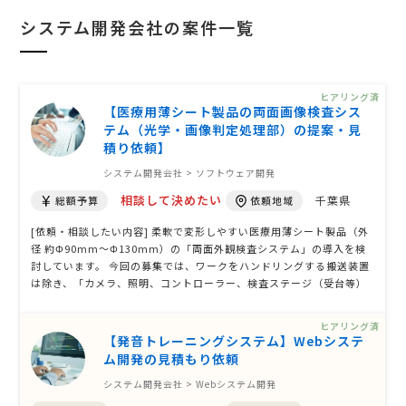
システム開発会社の案件一覧
ヒアリング済
【医療用薄シート製品の両面画像検査シス
テム（光学・画像判定処理部）の提案・見
積り依頼】
システム開発会社 > ソフトウェア開発
相談して決めたい
千葉県
総額予算
依頼地域
[依頼・相談したい内容] 柔軟で変形しやすい医療用薄シート製品（外
径 約Φ90mm～Φ130mm）の「両面外観検査システム」の導入を検
討しています。 今回の募集では、ワークをハンドリングする搬送装置
は除き、「カメラ、照明、コントローラー、検査ステージ（受台等）
を含む画像検査システム部分のみ」の設計・製作を依頼します。 ただ
し、搬送・仕分け装置と電気的・信号的にシステム連動することを前
ヒアリング済
提としています。そのため、搬 …
【発音トレーニングシステム】Webシステ
ム開発の見積もり依頼
システム開発会社 > Webシステム開発