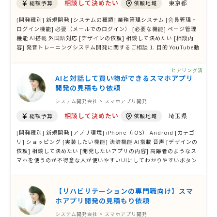
相談して決めたい
東京都
総額予算
依頼地域
[開発種別] 新規開発 [システムの種類] 業務管理システム [会員管理・
ログイン機能] 必要（メールでのログイン） [必要な機能] ページ管理
機能 AI搭載 外国語対応 [デザインの依頼] 相談して決めたい [相談内
容] 発音トレーニングシステム開発に関するご相談 1. 目的 YouTube動
画を活用した発音トレーニングにおいて、受講者の提出音声をAIで解
析し、高精度なフィードバックレポートを自動生成するシステムを開
ヒアリング済
発したいと …
AIと対話して買い物ができるスマホアプリ
開発の見積もり依頼
システム開発会社 > スマホアプリ開発
相談して決めたい
埼玉県
総額予算
依頼地域
[開発種別] 新規開発 [アプリ環境] iPhone（iOS） Android [カテゴ
リ] ショッピング [実装したい機能] 決済機能 AI搭載 音声 [デザインの
依頼] 相談して決めたい [開発したいアプリの内容] 高齢者のようなス
マホを使うのが不得意な人が使いやすいUIにしてわかりやすいボタン
を押したらAIとの会話が始まって、こだわりを聞き出していろんなＥ
Ｃサイトを連携させて買い物代行みたいなアプリにしたい 高齢者の買
い物困難: 過 …
【リハビリテーションの専門職向け】スマ
ホアプリ開発の見積もり依頼
システム開発会社 > スマホアプリ開発