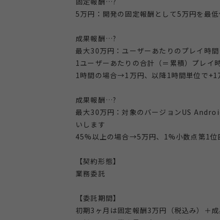
固定報酬…?
5万円：開発の固定報酬として5万円を最低
成果報酬…?
最大30万円：ユーザーあたりのプレイ時
1ユーザーあたりの合計（＝累積）プレイ時
1時間の場合→1万円、以降1時間単位で+1
成果報酬…?
最大30万円：対象のバージョンUS And
いします
45%以上の場合→5万円、1%小数点第1位
【契約形態】
業務委託
【委託期間】
初期3ヶ月は固定報酬3万円（税込み）＋成果