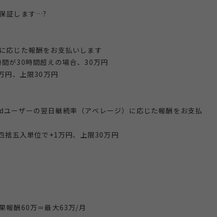
保証します…?
間に応じた報酬をお支払いします
間が30時間超えの場合、30万円
万円、上限30万円
roidユーザーの翌日継続率（アベレージ）に応じた報酬をお支払
四捨五入単位で+1万円、上限30万円
報酬60万＝最大63万/月