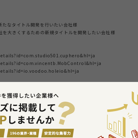
新たなタイトル開発を行いたい会社様
社を大きくするための新規タイトルを開発したい会社様
details?id=com.studio501.cuphero&hl=ja
details?id=com.vincentb.MobControl&hl=ja
etails?id=io.voodoo.holeio&hl=ja