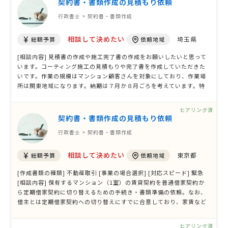
契約書・書類作成の見積もり依頼
行政書士 > 契約書・書類作成
相談して決めたい
埼玉県
総額予算
依頼地域
[相談内容] 見積書の作成や施工完了書の作成をお願いしたいと思って
います。コーティング施工の見積もりや完了書を作成していただきた
いです。作業の規模はマンション顧客さんを対象にしており、作業場
所は関東地域になります。納期は７月か８月ごろを考えています。特
に予算の目安は設定しておらず、特別な条件や仕様もございません。
その他、特に注意が必要な点やご要望もございません。条件に合う方
ヒアリング済
からの提案をお待ちしてお …
契約書・書類作成の見積もり依頼
行政書士 > 契約書・書類作成
相談して決めたい
東京都
総額予算
依頼地域
[作成書類の種類] 不動産取引 [事業の場合選択] [対応スピード] 緊急
[相談内容] 保有するマンション（1室）の賃貸契約を普通借家契約か
ら定期借家契約に切り替えるための手続き・書類準備の依頼。なお、
借主とは定期借家契約への切り替えにすでに合意しており、家賃など
を合意する覚書を締結しております。まずは見積もりを相談させてい
ただきたく、よろしくお願いいたします。 [ご希望・ご要望] まずはメ
ヒアリング済