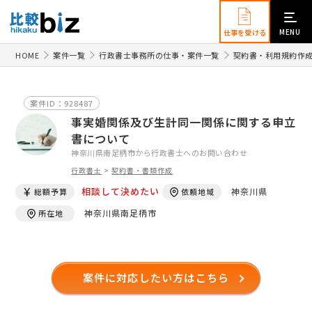
MENU
仕事を受ける
HOME
案件一覧
行政書士事務所の仕事・案件一覧
契約書・利用規約作
案件ID：928487
事実婚関係及び生計同一関係に関する申立
書について
神奈川県南足柄市から行政書士へのお問い合わせ
行政書士
>
契約書・書類作成
相談して決めたい
神奈川県
総額予算
依頼地域
神奈川県南足柄市
所在地
案件に対応したい方はこちら