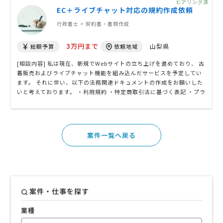
ヒアリング済
リフォルニア州消費者プライバ …
EC＋ライブチャット対応の規約作成依頼
行政書士 > 契約書・書類作成
3万円まで
山梨県
総額予算
依頼地域
[相談内容] 私は現在、新規でWebサイトの立ち上げを進めており、 古
着販売およびライブチャット機能を組み込んだサービスを予定してい
ます。 それに伴い、以下の法務関連ドキュメントの作成をお願いした
いと考えております。 ・利用規約 ・特定商取引法に基づく表記 ・プラ
イバシーポリシー 単なる雛形ではなく、実際の運用に耐えうる内容で
の作成を重視しており、 特に以下の点を踏まえたご提案をいただける
方を希望していま …
案件一覧へ戻る
案件・仕事を探す
業種