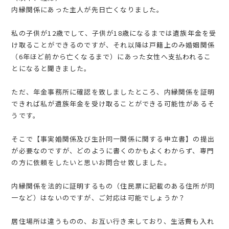
内縁関係にあった主人が先日亡くなりました。
私の子供が12歳でして、子供が18歳になるまでは遺族年金を受
け取ることができるのですが、それ以降は戸籍上のみ婚姻関係
（6年ほど前から亡くなるまで）にあった女性へ支払われるこ
とになると聞きました。
ただ、年金事務所に確認を致しましたところ、内縁関係を証明
できれば私が遺族年金を受け取ることができる可能性があるそ
うです。
そこで【事実婚関係及び生計同一関係に関する申立書】の提出
が必要なのですが、どのように書くのかもよくわからず、専門
の方に依頼をしたいと思いお問合せ致しました。
内縁関係を法的に証明するもの（住民票に記載のある住所が同
一など）はないのですが、ご対応は可能でしょうか？
居住場所は違うものの、お互い行き来しており、生活費も入れ