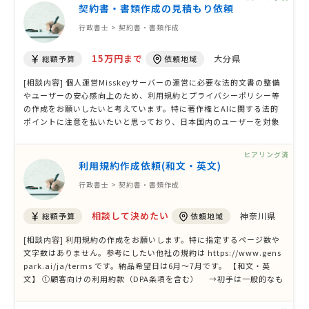
ールでのご連絡 …
契約書・書類作成の見積もり依頼
行政書士 > 契約書・書類作成
15万円まで
大分県
総額予算
依頼地域
[相談内容] 個人運営Misskeyサーバーの運営に必要な法的文書の整備
やユーザーの安心感向上のため、利用規約とプライバシーポリシー等
の作成をお願いしたいと考えています。特に著作権とAIに関する法的
ポイントに注意を払いたいと思っており、日本国内のユーザーを対象
として10万円以内の予算で対応していただけると助かります。条件に
合う方からの提案をお待ちしております。
ヒアリング済
利用規約作成依頼(和文・英文)
行政書士 > 契約書・書類作成
相談して決めたい
神奈川県
総額予算
依頼地域
[相談内容] 利用規約の作成をお願いします。特に指定するページ数や
文字数はありません。参考にしたい他社の規約は https://www.gens
park.ai/ja/terms です。納品希望日は6月～7月です。 【和文・英
文】 ①顧客向けの利用約款（DPA条項を含む） →初手は一般的なも
のを想定 ②エンドユーザー向けの利用規約 →初手は一般的なもの
を想定 ③プライバシーポリシー →日本の個人情報保護法のほか、カ