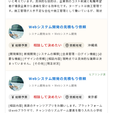
いと考えています。具体的な目的は、企業側のコスト削減と転職希望
者が優良企業から連絡を受ける効率化です。ターゲットは施工管理で
す。施工管理が人手不足な会社や施工管理として働いているが、現状
に満足していない、これから挑戦したい方々を対象としています。希
望機能は、ユーザー用と企業用にそれぞれログイン機能や求人検索機
能、応募ボタン、メッセー …
Webシステム開発の見積もり依頼
システム開発会社 > Webシステム開発
相談して決めたい
沖縄県
総額予算
依頼地域
[開発種別] 新規開発 [システムの種類] [会員管理・ログイン機能] [必
要な機能] [デザインの依頼] [相談内容] 現時点では具体的な議題は決
まっていません。 [その他] [発注状況]
ヒアリング済
Webシステム開発の見積もり依頼
システム開発会社 > Webシステム開発
相談して決めたい
東京都
総額予算
依頼地域
[相談内容] 英語のチャンツアプリをお願いします。プラットフォーム
はwebブラウザで、チャンツのリズムゲーム要素を取り入れた小学校