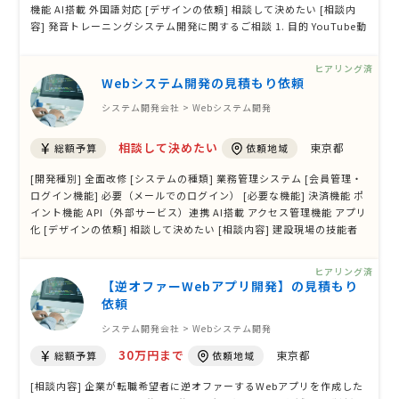
機能 AI搭載 外国語対応 [デザインの依頼] 相談して決めたい [相談内
容] 発音トレーニングシステム開発に関するご相談 1. 目的 YouTube動
画を活用した発音トレーニングにおいて、受講者の提出音声をAIで解
析し、高精度なフィードバックレポートを自動生成するシステムを開
ヒアリング済
発したいと …
Webシステム開発の見積もり依頼
システム開発会社 > Webシステム開発
相談して決めたい
東京都
総額予算
依頼地域
[開発種別] 全面改修 [システムの種類] 業務管理システム [会員管理・
ログイン機能] 必要（メールでのログイン） [必要な機能] 決済機能 ポ
イント機能 API（外部サービス）連携 AI搭載 アクセス管理機能 アプリ
化 [デザインの依頼] 相談して決めたい [相談内容] 建設現場の技能者
向けインセンティブ制度「K-Money」の本格システム化を検討してい
ます。現在はPower AppsとExcelによる手作業運用で約4現場に展開
ヒアリング済
していますが …
【逆オファーWebアプリ開発】の見積もり
依頼
システム開発会社 > Webシステム開発
30万円まで
東京都
総額予算
依頼地域
[相談内容] 企業が転職希望者に逆オファーするWebアプリを作成した