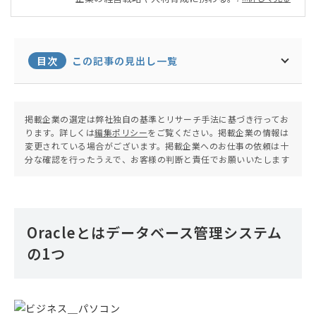
ライターとして大手オウンドメディアなどの記事執
筆や監修に携わっている。専門分野は金融や人材育
成・マネジメント、営業DXなど。
目次
この記事の見出し一覧
掲載企業の選定は弊社独自の基準とリサーチ手法に基づき行ってお
ります。詳しくは
編集ポリシー
をご覧ください。掲載企業の情報は
変更されている場合がございます。掲載企業へのお仕事の依頼は十
分な確認を行ったうえで、お客様の判断と責任でお願いいたします
Oracleとはデータベース管理システム
の1つ