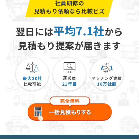
社員研修の
見積もり依頼なら比較ビズ
平均7.1社
翌日には
から
見積もり提案が届きます
最大30社
運営歴
マッチング実績
21
年目
18
万社超
比較可能