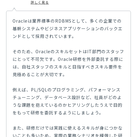
して大手オウンドメディアなどの記事執筆や監修に携わ
詳しく見る
っている。専門分野は金融や人材育成・マネジメント、
営業DXなど。
Oracleは業界標準のRDBMSとして、多くの企業での
基幹システムやビジネスアプリケーションのバックエ
ンドとして採用されています。
そのため、OracleのスキルセットはIT部門のスタッフ
にとって不可欠です。Oracle研修を外部委託する際に
は、自社スタッフのスキルと目指すべきスキル要件を
見極めることが大切です。
例えば、PL/SQLのプログラミング、パフォーマンス
チューニング、データベース設計など、社員がどのよ
うな課題を抱えているのかヒアリングしたうえで目的
をもって研修を委託するようにしましょう。
また、研修だけでは実践に使えるスキルが身につかな
いことも多いため、実際の業務シナリオを模倣した研