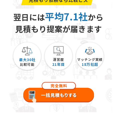
平均7.1社
翌日には
から
見積もり提案が届きます
最大30社
運営歴
マッチング実績
21
年目
18
万社超
比較可能