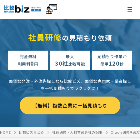
社員研修
の見積もり依頼
完全無料
最大
見積もり作業が
0
30社
120
利用料
円
比較可能
簡単
秒
面倒な発注・外注先探しなら比較ビズ。
面倒な専門家・業者探し
を一括見積もりでラクラクに！
【無料】複数企業に一括見積もり
HOME
比較ビズまとめ
社員研修・人材育成会社の記事
Oracle研修を