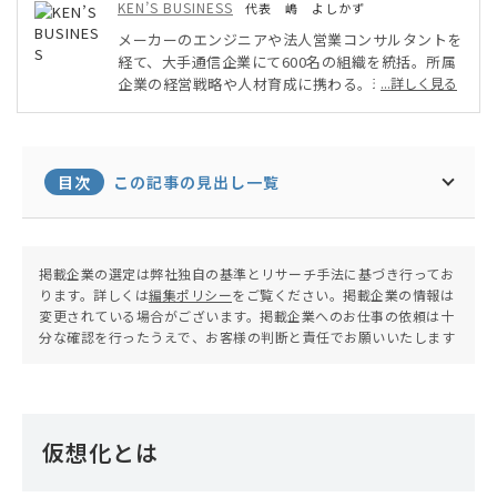
KEN’S BUSINESS
代表 嶋 よしかず
メーカーのエンジニアや法人営業コンサルタントを
経て、大手通信企業にて600名の組織を統括。所属
企業の経営戦略や人材育成に携わる。現在はフリー
...詳しく見る
ライターとして大手オウンドメディアなどの記事執
筆や監修に携わっている。専門分野は金融や人材育
成・マネジメント、営業DXなど。
目次
この記事の見出し一覧
掲載企業の選定は弊社独自の基準とリサーチ手法に基づき行ってお
ります。詳しくは
編集ポリシー
をご覧ください。掲載企業の情報は
変更されている場合がございます。掲載企業へのお仕事の依頼は十
分な確認を行ったうえで、お客様の判断と責任でお願いいたします
仮想化とは