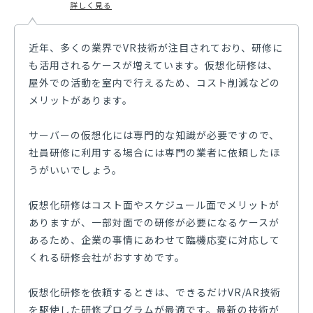
して大手オウンドメディアなどの記事執筆や監修に携わ
詳しく見る
っている。専門分野は金融や人材育成・マネジメント、
営業DXなど。
近年、多くの業界でVR技術が注目されており、研修に
も活用されるケースが増えています。仮想化研修は、
屋外での活動を室内で行えるため、コスト削減などの
メリットがあります。
サーバーの仮想化には専門的な知識が必要ですので、
社員研修に利用する場合には専門の業者に依頼したほ
うがいいでしょう。
仮想化研修はコスト面やスケジュール面でメリットが
ありますが、一部対面での研修が必要になるケースが
あるため、企業の事情にあわせて臨機応変に対応して
くれる研修会社がおすすめです。
仮想化研修を依頼するときは、できるだけVR/AR技術
を駆使した研修プログラムが最適です。最新の技術が