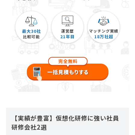
最大30社
運営歴
マッチング実績
21
年目
18
万社超
比較可能
【実績が豊富】仮想化研修に強い社員
研修会社2選