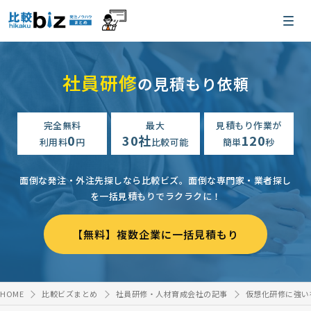
社員研修
の見積もり依頼
完全無料
最大
見積もり作業が
0
30社
120
利用料
円
比較可能
簡単
秒
面倒な発注・外注先探しなら比較ビズ。
面倒な専門家・業者探し
を一括見積もりでラクラクに！
【無料】複数企業に一括見積もり
HOME
比較ビズまとめ
社員研修・人材育成会社の記事
仮想化研修に強い