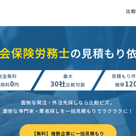
比
会保険労務士
の見積もり
完全無料
最大
見積もり作
0
30社
12
利用料
円
比較可能
簡単
面倒な発注・外注先探しなら比較ビズ。
面倒な専門家・業者探しを一括見積もりでラクラクに！
【無料】複数企業に一括見積もり