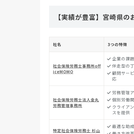
【実績が豊富】宮崎県の
社名
3つの特徴
企業の課
伴走型の
社会保険労務士事務所off
iceMOMO
顧問サー
応
労務管理
個別労働
社会保険労務士法人金丸
労務管理事務所
クライア
スを提供
最適な助
特定社会保険労務士 杉山
働き方改