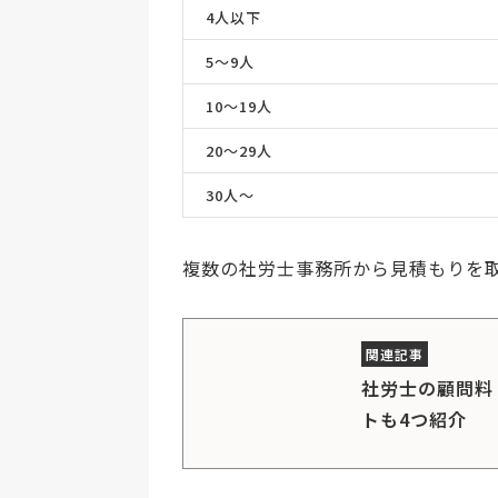
4人以下
5〜9人
10〜19人
20〜29人
30人〜
複数の社労士事務所から見積もりを
社労士の顧問料
トも4つ紹介