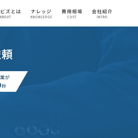
較ビズとは
ナレッジ
費用相場
会社紹介
ABOUT
KNOWLEDGE
COST
INTRO
依頼
業が
0
秒