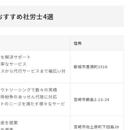
おすすめ社労士4選
住所
題を解決サポート
丁寧なサービス
都城市豊満町1510
ビスから代行サービスまで幅広い対
アウトソーシングで数々の実績
関係紛争のあっせん代理に対応
宮崎市鶴島2-13-24
ントのニーズを満たす様々なサービ
成金を提案
宮崎市佐土原町下田島20
革を推進