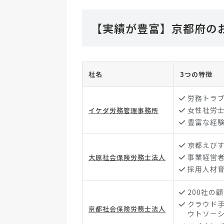
【実績が豊富】京都府のお
社名
3つの特徴
労務トラ
女性社労
イケダ労務管理事務所
豊富な経
京都えび
事業経営
大原社会保険労務士法人
採用人材
200社の
クラウド
京都社会保険労務士法人
ウトソー