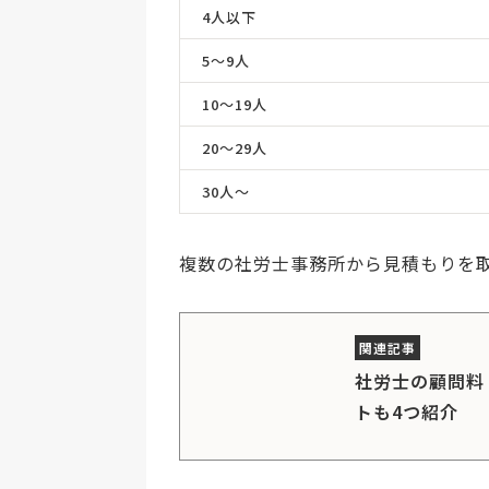
4人以下
5〜9人
10〜19人
20〜29人
30人〜
複数の社労士事務所から見積もりを
社労士の顧問料
トも4つ紹介