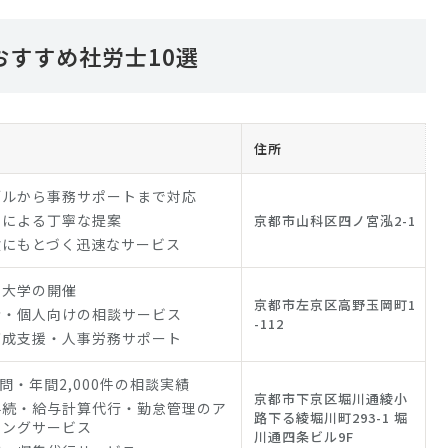
すすめ社労士10選
住所
ブルから事務サポートまで対応
士による丁寧な提案
京都市山科区四ノ宮泓2-1
験にもとづく迅速なサービス
す大学の開催
京都市左京区高野玉岡町1
者・個人向けの相談サービス
-112
育成支援・人事労務サポート
顧問・年間2,000件の相談実績
京都市下京区堀川通綾小
手続・給与計算代行・勤怠管理のア
路下る綾堀川町293-1 堀
シングサービス
川通四条ビル9F