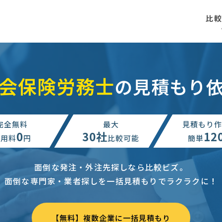
比
会保険労務士
の見積もり
完全無料
最大
見積もり作
0
30社
12
利用料
円
比較可能
簡単
面倒な発注・外注先探しなら比較ビズ。
面倒な専門家・業者探しを一括見積もりでラクラクに！
【無料】複数企業に一括見積もり