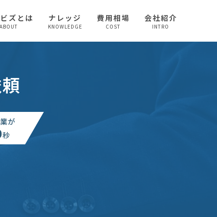
較ビズとは
ナレッジ
費用相場
会社紹介
ABOUT
KNOWLEDGE
COST
INTRO
依頼
業が
0
秒