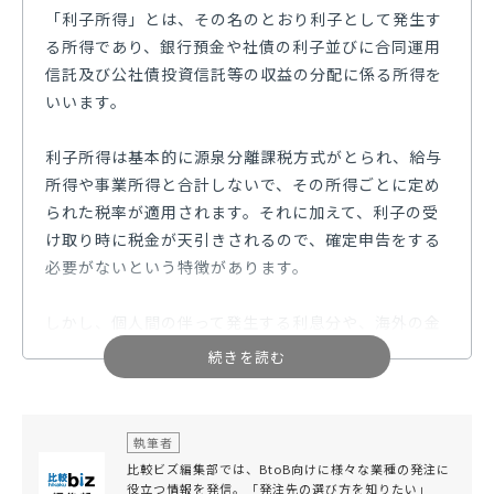
「利子所得」とは、その名のとおり利子として発生す
る所得であり、銀行預金や社債の利子並びに合同運用
信託及び公社債投資信託等の収益の分配に係る所得を
いいます。
利子所得は基本的に源泉分離課税方式がとられ、給与
所得や事業所得と合計しないで、その所得ごとに定め
られた税率が適用されます。それに加えて、利子の受
け取り時に税金が天引きされるので、確定申告をする
必要がないという特徴があります。
しかし、個人間の伴って発生する利息分や、海外の金
融機関で付与される利子などに関しては、源泉徴収が
できないものになるため、個人がしっかりと申告する
必要が生じます。そのため、利子所得を得たときに、
確定申告が必要な「利子所得」だと思わない方も多い
執筆者
です。
比較ビズ編集部では、BtoB向けに様々な業種の発注に
役立つ情報を発信。「発注先の選び方を知りたい」