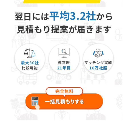
平均3.2社
翌日には
から
見積もり提案が届きます
最大30社
運営歴
マッチング実績
21
年目
18
万社超
比較可能