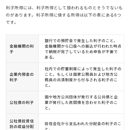
利子所得には、利子所得として扱われるものとそうでないも
のがあります。利子所得に値する所得は以下の表にある6つ
です。
銀行での預貯金で発生した利子のこと。
金融機関の利
金融機関から口座への振込が行われた時点
子
で納税が完了しているため申告が不要で
ある。
社内での貯蓄制度によって発生した利子の
企業内預金の
こと。もしくは国家公務員および地方公
利子
務員の共済制度から付与される利子のこ
と。
国や地方公共団体が発行する公共債と企
公社債の利子
業が発行した民間債を合わせた利子のこ
と。
公社債投資信
投信会社から支払われた分配金の利子のこ
託の収益分配
と。