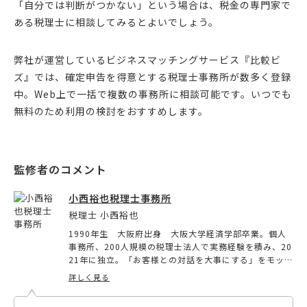
「自分では判断がつかない」という場合は、税金の専門家で
ある税理士に相談してみるとよいでしょう。
弊社が運営しているビジネスマッチングサービス『比較ビ
ズ』では、確定申告を得意とする税理士事務所が数多く登録
中。Web上で一括で複数の事務所に相談可能です。いつでも
無料のため利用の検討をおすすめします。
小西裕也税理士事務所
税理士 小西裕也
1990年生 大阪府出身 大阪大学経済学部卒業。個人
事務所、200人規模の税理士法人で実務経験を積み、20
21年に独立。「お客様との対話を大事にする」をモット
ーに、クラウド会計を活用し、顧客に合わせた節税策や
詳しく見る
資金繰り対策を積極的に提案。ZOOMを使ったオンライ
ン顧問サービスを行い、クライアントは全国に。