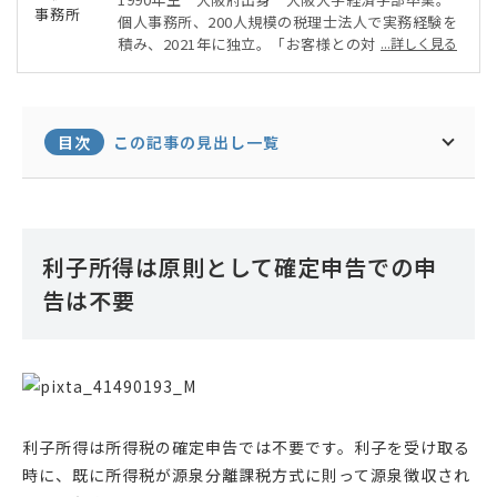
個人事務所、200人規模の税理士法人で実務経験を
積み、2021年に独立。「お客様との対話を大事に
...詳しく見る
する」をモットーに、クラウド会計を活用し、顧客
に合わせた節税策や資金繰り対策を積極的に提案。
ZOOMを使ったオンライン顧問サービスを行い、ク
ライアントは全国に。
目次
この記事の見出し一覧
利子所得は原則として確定申告での申
告は不要
利子所得は所得税の確定申告では不要です。利子を受け取る
時に、既に所得税が源泉分離課税方式に則って源泉徴収され