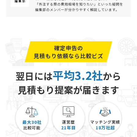
「外注する際の費用相場を知りたい」といった疑問を
利子所得だけではありませんが、確定申告すべき人が
編集部のメンバーが分かりやすく解説しています。
しなかった場合や確定申告の期限内に申告と納税が間
に合わなかった場合には「加算税」「延滞税」「無申
告加算税」などのペナルティがあります。
受け取った利子収入について、確定申告が必要かどう
確定申告の
かは、税務署や専門家に問い合わせし、期限内に申告
見積もり依頼なら比較ビズ
と納税を行いましょう。
平均3.2社
翌日には
から
見積もり提案が届きます
最大30社
運営歴
マッチング実績
21
年目
18
万社超
比較可能