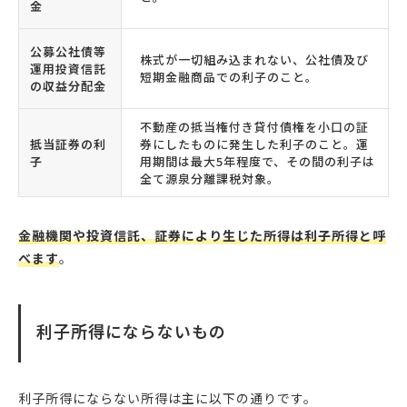
金
公募公社債等
株式が一切組み込まれない、公社債及び
運用投資信託
短期金融商品での利子のこと。
の収益分配金
不動産の抵当権付き貸付債権を小口の証
抵当証券の利
券にしたものに発生した利子のこと。運
子
用期間は最大5年程度で、その間の利子は
全て源泉分離課税対象。
金融機関や投資信託、証券により生じた所得は利子所得と呼
べます
。
利子所得にならないもの
利子所得にならない所得は主に以下の通りです。