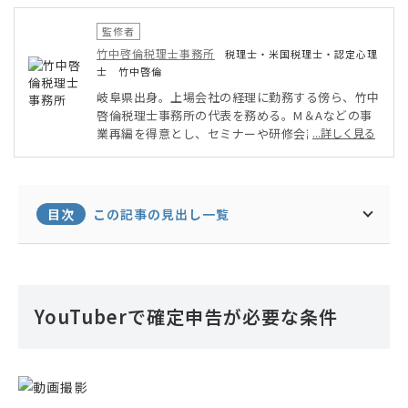
監修者
竹中啓倫税理士事務所
税理士・米国税理士・認定心理
士 竹中啓倫
岐阜県出身。上場会社の経理に勤務する傍ら、竹中
啓倫税理士事務所の代表を務める。M＆Aなどの事
業再編を得意とし、セミナーや研修会講師にも数多
...詳しく見る
くあたるほか、医療分野にも造詣が深く、自ら心理
カウンセラーとして、心の悩みにも答えている。税
理士会の会務では、名古屋税理士協同組合理事を務
める。
目次
この記事の見出し一覧
YouTuberで確定申告が必要な条件