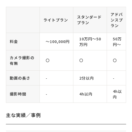
アドバ
スタンダード
ライトプラン
ンスプ
プラン
ラン
10万円〜50
50万
料金
〜100,000円
万円
円〜
カメラ撮影の
〇
〇
〇
有無
動画の長さ
-
2分以内
-
4h以
撮影時間
-
4h以内
内
主な実績／事例