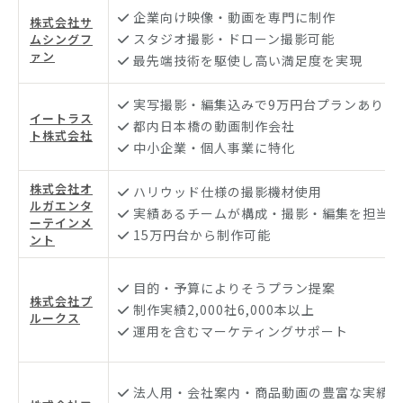
企業向け映像・動画を専門に制作
株式会社サ
スタジオ撮影・ドローン撮影可能
ムシングフ
ァン
最先端技術を駆使し高い満足度を実現
実写撮影・編集込みで9万円台プランあり
イートラス
都内日本橋の動画制作会社
ト株式会社
中小企業・個人事業に特化
株式会社オ
ハリウッド仕様の撮影機材使用
ルガエンタ
実績あるチームが構成・撮影・編集を担当
ーテインメ
15万円台から制作可能
ント
目的・予算によりそうプラン提案
株式会社プ
制作実績2,000社6,000本以上
ルークス
運用を含むマーケティングサポート
法人用・会社案内・商品動画の豊富な実績