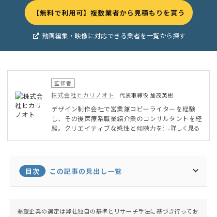
【無料で利用可】複数業者から見積もりを貰う
動画編集・映像に対応できる業者を一覧から探す
監修者
株式会社ヒカリノオト
代表取締役 加茂英樹
デザイン制作会社で営業兼コピーライターを経験
し、その後医療系職業紹介業のコンサルタントを経
験。クリエイティブな感性と傾聴力を活かして202
...詳しく見る
1年4月に動画編集コンサルティング・メンタルケ
アコンサルティング会社を設立。MV制作やイベン
トの撮影・医療法人へ接遇セミナーやキャリアカウ
ンセリングを行う。
目次
この記事の見出し一覧
掲載企業の選定は弊社独自の基準とリサーチ手法に基づき行ってお