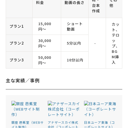
料金
動画の長さ
台本
他
作成
15,000
ショート
カッ
プラン1
円〜
動画
ト、
テロ
30,000
ッ
プラン2
5分以内
-
円〜
プ、
BG
M挿
50,000
プラン3
10分以内
入
円〜
主な実績／事例
銀座 芭蕉堂（WEBサ
アナザースカイ株式
日本ユーア東海（コ
イト制作）
会社（コーポレート
ーポレートサイト）