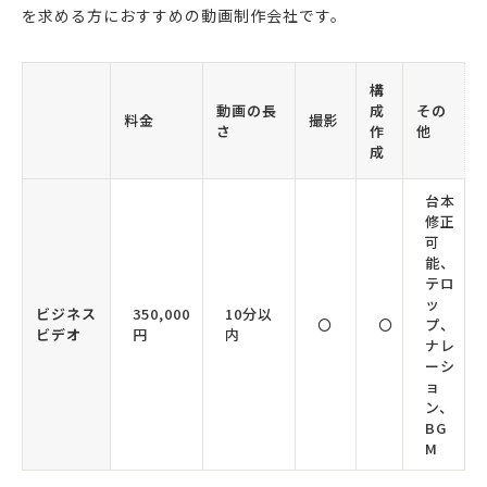
を求める方におすすめの動画制作会社です。
構
動画の長
成
その
料金
撮影
さ
作
他
成
台本
修正
可
能、
テロ
ッ
ビジネス
350,000
10分以
〇
〇
プ、
ビデオ
円
内
ナレ
ーシ
ョ
ン、
BG
M