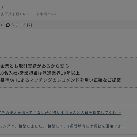
悠人
央区八丁堀3-6-6 アド京橋ビル2F
)
クチコミ(2)
手企業とも取引実績があるから安心
10名入社/営業担当は派遣業界10年以上
基準/AIによるマッチングのレコメンドを用い正確なご提案
てその後人を送ってこない所が多い中ちゃんと人員を提案してくれ …
ミングで、相談しました。 相談して、1週間以内には業務を開始でき …