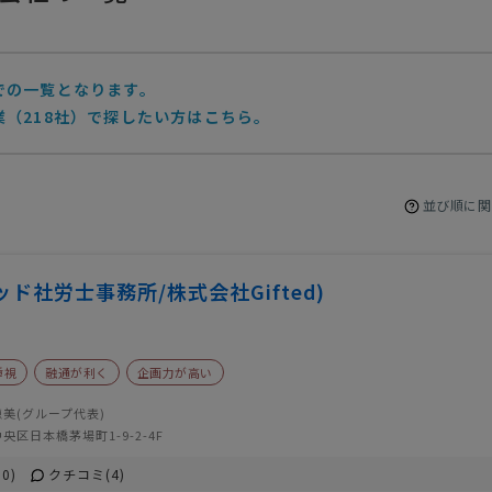
での一覧となります。
（218社）で探したい方はこちら。
並び順に関
ド社労士事務所/株式会社Gifted)
重視
融通が利く
企画力が高い
美(グループ代表)
央区日本橋茅場町1-9-2-4F
0)
クチコミ(4)