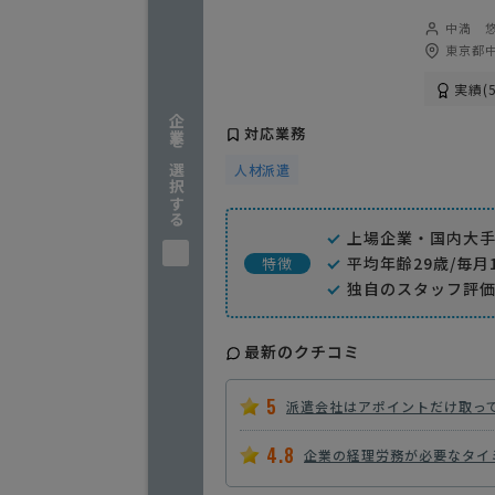
中満 
東京都中
実績(5
企業を選択する
対応業務
人材派遣
上場企業・国内大
平均年齢29歳/毎月
特徴
独自のスタッフ評価
最新のクチコミ
5
派遣会社はアポイントだけ取っ
4.8
企業の経理労務が必要なタイ