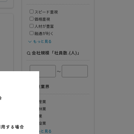
スピード重視
価格重視
人材が豊富
融通が利く
もっと見る
会社規模「社員数.(人)」
～
得意業界
水産業
農林業
鉱業
建設業
もっと見る