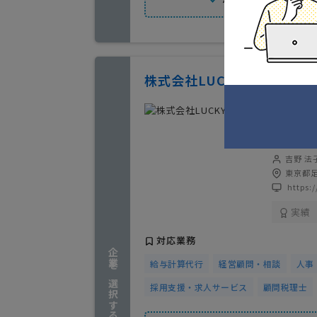
株式会社LUCKY FIELD
特色
人材が豊
吉野 法
東京都足
https:/
実績
対応業務
企業を選択する
給与計算代行
経営顧問・相談
人事
採用支援・求人サービス
顧問税理士