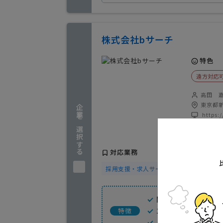
株式会社bサーチ
特色
遠方対応
高田 
東京都新
企業を選択する
https:
実績(4
対応業務
採用支援・求人サービス
求人広告・媒
関わった人すべてが
100種類以上の求
特徴
バナーや写真・原