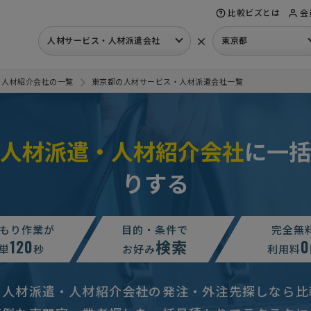
比較ビズとは
会
×
人材サービス・人材派遣会社
東京都
・人材紹介会社の一覧
東京都の人材サービス・人材派遣会社一覧
人材派遣・人材紹介会社
に一括
りする
請求
100万円まで
東京都
タッフリスト請求
相談して決めたい
東京都
もり作業が
目的・条件で
完全無
120
検索
0
0万円まで
単
秒
東京都
お好み
利用料
・問合せ
相談して決めたい
東京都
の人材派遣・人材紹介会社の発注・外注先探しなら比
00万円まで
東京都