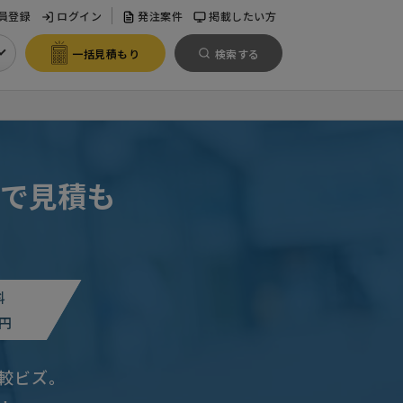
員登録
ログイン
発注案件
掲載したい方
一括見積もり
検索する
で見積も
料
円
較ビズ。