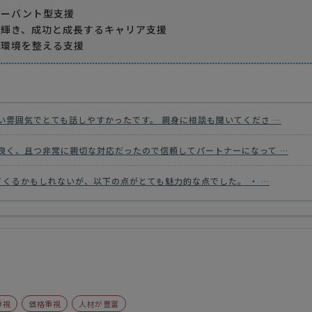
サーバント型支援
に輝き、成功と成長するキャリア支援
た環境を整える支援
い雰囲気でとても話しやすかったです。 親身に相談も聞いてくださ …
良く、且つ非常に親切な対応だったので信頼してパートナーになって …
くるかもしれないが、以下の点がとても魅力的な点でした。 ・ …
重視
価格重視
人材が豊富