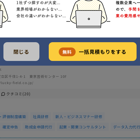
閉じる
一括見積もりをする
無料
富
こまめな対応
遠方対応可
子
立区千住1-4-1 東京芸術センター 10F
/lucky-field.co.jp/
クチコミ(20)
・評価制度構築
社員研修
新人・ビジネスマナー研修
確定申告
助成金申請代行
起業・開業コンサルタント
データ入力代