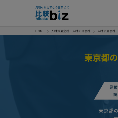
見積もり比較なら比較ビズ
HOME
人材派遣会社・人材紹介会社
人材派遣会社
東京都の
人材派遣（一般）スタッフリスト
【医療事務】人材派遣（一般）ス
見積
人材派遣の相談・問合せ
月3
簡
人材派遣・求人広告会社への相談
東京都
求人広告の見積もり依頼
10