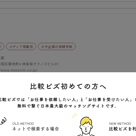
可
メディア掲載有
大手企業の実績多数
嘉範
宿区築地町4 神楽坂テクノスビル3F
//www.bsearch.co.jp/
クチコミ
)
体
「NO.1」日本一の採用成功支援企業
人サービスから業種や広告費に応じた適正な広告媒体が選択可能
稿作成などのサービスも対応