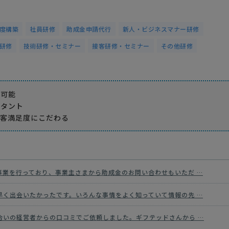
度構築
社員研修
助成金申請代行
新人・ビジネスマナー研修
研修
技術研修・セミナー
接客研修・セミナー
その他研修
案可能
ルタント
顧客満足度にこだわる
事業を行っており、事業主さまから助成金のお問い合わせもいただ …
早く出会いたかったです。いろんな事情をよく知っていて情報の先 …
合いの経営者からの口コミでご依頼しました。ギフテッドさんから …