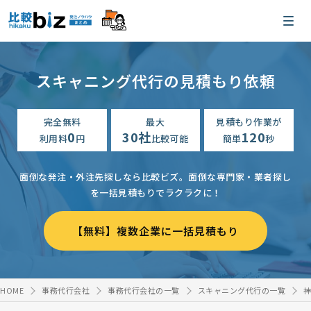
スキャニング代行の見積もり依頼
完全無料
最大
見積もり作業が
0
30社
120
利用料
円
比較可能
簡単
秒
面倒な発注・外注先探しなら比較ビズ。
面倒な専門家・業者探し
を一括見積もりでラクラクに！
【無料】複数企業に一括見積もり
HOME
事務代行会社
事務代行会社の一覧
スキャニング代行の一覧