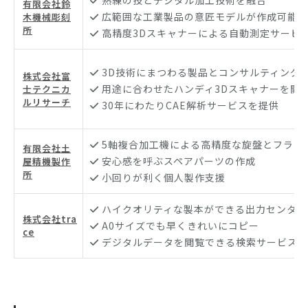
熟練の技とデジタル加工技術を融合
有限会社鈴
広範囲な工業製品の意匠モデルが作成可能
木機械彫刻
所
高精度3Dスキャナーによる自動測定サービ
3D技術にまつわる製品とコンサルティング
株式会社富
用途に合わせたハンディ3Dスキャナーを開
士テクニカ
ルリサーチ
30年にわたりCAE解析サービスを提供
5軸複合加工機による高精度な旋盤とフライ
有限会社土
安心感を呼ぶスペアパーツの作成
屋精機製作
所
小回りが利く個人製作支援
ハイクオリティな製本ができる出力センター
株式会社tra
A0サイズでも早くきれいにコピー
ce
デジタルデータを閲覧できる検索サービスを