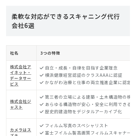
柔軟な対応ができるスキャニング代行
会社6選
社名
3つの特徴
株式会社ア
自立・成長・自律を目指す企業理念
イネット・
横浜健康経営認証のクラスAAAに認証
データサー
かながわ治療と仕事の両立推進企業に認定
ビス
第三者の立場による建築・土木構造物の検査
株式会社ジ
あらゆる構造物が安心・安全に利用できる世
ャスト
歴史的建造物をデジタルアーカイブ化
フィルム写真のスペシャリスト
カメラはス
富士フイルム製高画質フィルムスキャナーを
ズキ