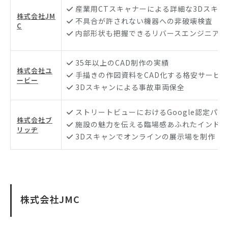
産業用CTスキャナーによる詳細な3Dスキャ
株式会社JM
不具合が許されない機器への非破壊検査
C
内部形状も把握できるリバースエンジニアリ
35年以上のCAD制作の実績
株式会社ユ
手描きの作図資料をCAD化する格安サービ
ービー
3Dスキャンによる事故車両保全
ストリートビューにおけるGoogle認定パー
株式会社ブ
施設の魅力を伝える臨場感あふれたインドア
リッヂ
3Dスキャンでオンラインの展示場を制作
株式会社JMC