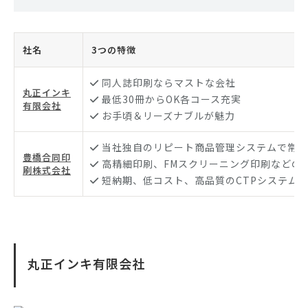
社名
3つの特徴
同人誌印刷ならマストな会社
丸正インキ
最低30冊からOK各コース充実
有限会社
お手頃＆リーズナブルが魅力
当社独自のリピート商品管理システムで常時
豊橋合同印
高精細印刷、FMスクリーニング印刷などの
刷株式会社
短納期、低コスト、高品質のCTPシステム
丸正インキ有限会社