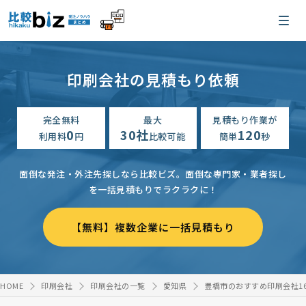
印刷会社の見積もり依頼
完全無料
最大
見積もり作業が
0
30社
120
利用料
円
比較可能
簡単
秒
面倒な発注・外注先探しなら比較ビズ。
面倒な専門家・業者探し
を一括見積もりでラクラクに！
【無料】複数企業に一括見積もり
HOME
印刷会社
印刷会社の一覧
愛知県
豊橋市のおすすめ印刷会社1