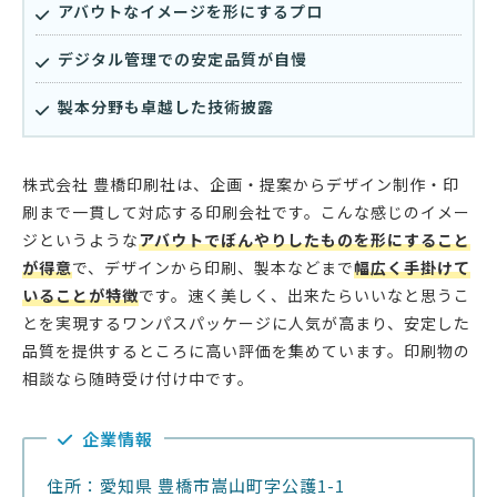
アバウトなイメージを形にするプロ
デジタル管理での安定品質が自慢
製本分野も卓越した技術披露
株式会社 豊橋印刷社は、企画・提案からデザイン制作・印
刷まで一貫して対応する印刷会社です。こんな感じのイメー
ジというような
アバウトでぼんやりしたものを形にすること
が得意
で、デザインから印刷、製本などまで
幅広く手掛けて
いることが特徴
です。速く美しく、出来たらいいなと思うこ
とを実現するワンパスパッケージに人気が高まり、安定した
品質を提供するところに高い評価を集めています。印刷物の
相談なら随時受け付け中です。
企業情報
住所：愛知県 豊橋市嵩山町字公護1-1