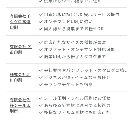
伝票からシール類までお任せ
自費出版に特化した安心サービス提供
有限会社イ
オンデマンド印刷に強い
シグロ高速
印刷
同人誌から詩集までお任せOK
対応可能なサイズの種類が豊富
有限会社 名
オフセット・オンデマンド対応可能
正印刷
商業印刷から冊子カタログまで
会社案内やパンフレット・カタログに強い
株式会社北
ビジネス必須アイテムならお任せ
川印刷
チラシやチケットも得意
シール印刷・ラベル印刷はお任せ
有限会社佐
あらゆる紙素材に適合する技術力
藤シール印
刷所
多様なフィルム素材にも対応可能