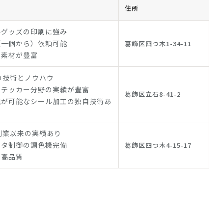
住所
ルグッズの印刷に強み
（一個から）依頼可能
葛飾区四つ木1-34-11
な素材が豊富
の技術とノウハウ
ステッカー分野の実績が豊富
葛飾区立石8-41-2
現が可能なシール加工の独自技術あ
創業以来の実績あり
ータ制御の調色機完備
葛飾区四つ木4-15-17
た高品質