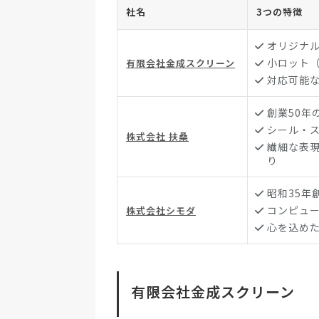
社名
3つの特徴
オリジナ
小ロット
有限会社金成スクリーン
対応可能
創業50年
シール・
株式会社 扶桑
繊細な表
り
昭和35年
コンピュ
株式会社シモダ
心を込め
有限会社金成スクリーン