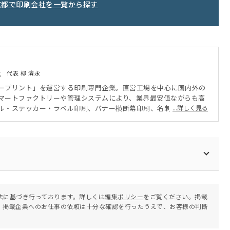
京都で印刷会社を一覧から探す
社
代表 柳 濟永
ープリント」を運営する印刷専門企業。直営工場を中心に国内外の
マートファクトリーや管理システムにより、業界最安値ながらも高
ル・ステッカー・ラベル印刷、バナー横断幕印刷、名刺印刷、社員
...詳しく見る
意とする。
法に基づき行っております。詳しくは
編集ポリシー
をご覧ください。掲載
。掲載企業へのお仕事の依頼は十分な確認を行ったうえで、お客様の判断