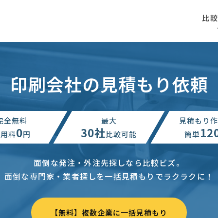
比
印刷会社の見積もり依頼
完全無料
最大
見積もり作
0
30社
12
利用料
円
比較可能
簡単
面倒な発注・外注先探しなら比較ビズ。
面倒な専門家・業者探しを一括見積もりでラクラクに！
【無料】複数企業に一括見積もり