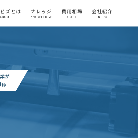
較ビズとは
ナレッジ
費用相場
会社紹介
ABOUT
KNOWLEDGE
COST
INTRO
業が
0
秒