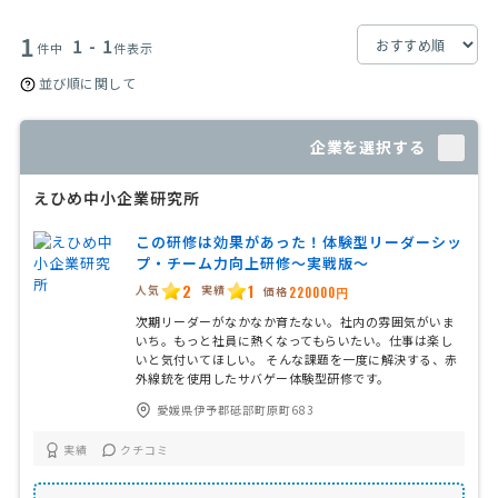
1
1 - 1
件中
件表示
並び順に関して
企業を選択する
えひめ中小企業研究所
この研修は効果があった！体験型リーダーシッ
プ・チーム力向上研修〜実戦版〜
2
1
人気
実績
価格
220000円
次期リーダーがなかなか育たない。社内の雰囲気がいま
いち。もっと社員に熱くなってもらいたい。仕事は楽し
いと気付いてほしい。 そんな課題を一度に解決する、赤
外線銃を使用したサバゲー体験型研修です。
愛媛県伊予郡砥部町原町683
実績
クチコミ