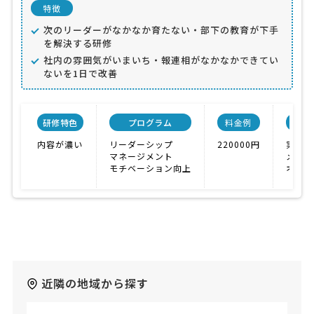
特徴
次のリーダーがなかなか育たない・部下の教育が下手
を解決する研修
社内の雰囲気がいまいち・報連相がなかなかできてい
ないを1日で改善
研修特色
プログラム
料金例
会
内容が濃い
リーダーシップ
220000円
実績が
マネージメント
メディ
モチベーション向上
オーダ
近隣の地域から探す