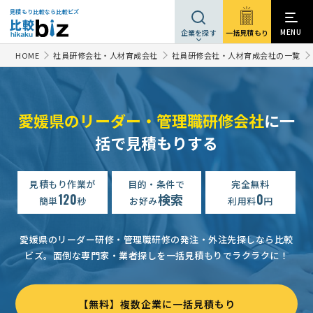
見積もり比較なら比較ビズ
MENU
一括見積もり
企業を探す
HOME
社員研修会社・人材育成会社
社員研修会社・人材育成会社の一覧
愛媛県のリーダー・管理職研修会社
に一
括で見積もりする
見積もり作業が
目的・条件で
完全無料
120
検索
0
簡単
秒
お好み
利用料
円
愛媛県のリーダー研修・管理職研修の発注・外注先探しなら比較
ビズ。
面倒な専門家・業者探しを一括見積もりでラクラクに！
【無料】複数企業に一括見積もり