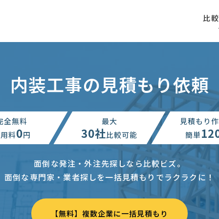
比
内装工事の見積もり依頼
完全無料
最大
見積もり作
0
30社
12
利用料
円
比較可能
簡単
面倒な発注・外注先探しなら比較ビズ。
面倒な専門家・業者探しを一括見積もりでラクラクに！
【無料】複数企業に一括見積もり