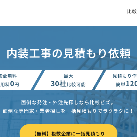
比
内装工事の見積もり依頼
完全無料
最大
見積もり作
0
30社
12
利用料
円
比較可能
簡単
面倒な発注・外注先探しなら比較ビズ。
面倒な専門家・業者探しを一括見積もりでラクラクに！
【無料】複数企業に一括見積もり