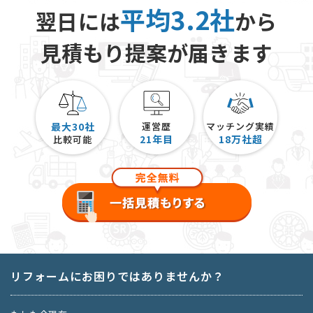
平均3.2社
翌日には
から
見積もり提案が届きます
最大30社
運営歴
マッチング実績
21
年目
18
万社超
比較可能
リフォームにお困りではありませんか？