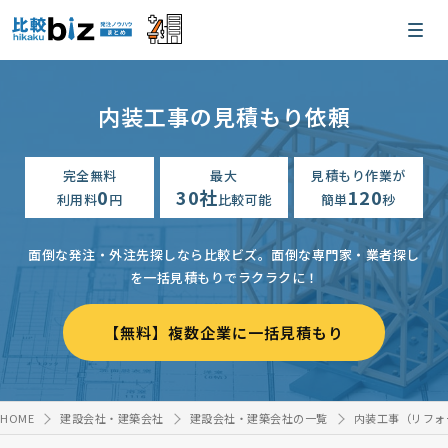
内装工事の見積もり依頼
完全無料
最大
見積もり作業が
0
30社
120
利用料
円
比較可能
簡単
秒
面倒な発注・外注先探しなら比較ビズ。
面倒な専門家・業者探し
を一括見積もりでラクラクに！
【無料】複数企業に一括見積もり
HOME
建設会社・建築会社
建設会社・建築会社の一覧
内装工事（リフォ