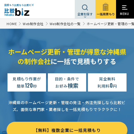
見積もり比較なら比較ビズ
MENU
一括見積もり
企業を探す
HOME
Web制作会社
Web制作会社の一覧
ホームページ更新・管理の一
ホームページ更新・管理が得意な沖縄県
の制作会社
に一括で見積もりする
見積もり作業が
目的・条件で
完全無料
120
検索
0
簡単
秒
お好み
利用料
円
沖縄県のホームページ更新・管理の発注・外注先探しなら比較ビ
ズ。
面倒な専門家・業者探しを一括見積もりでラクラクに！
【無料】複数企業に一括見積もり