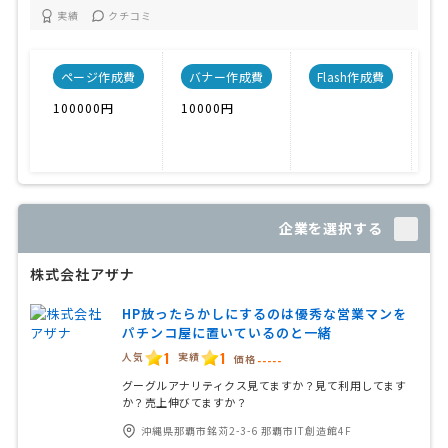
実績
クチコミ
ページ作成費
バナー作成費
Flash作成費
C
100000円
10000円
企業を選択する
株式会社アザナ
HP放ったらかしにするのは優秀な営業マンを
パチンコ屋に置いているのと一緒
1
1
人気
実績
価格
-----
グーグルアナリティクス見てますか？見て利用してます
か？売上伸びてますか？
沖縄県那覇市銘苅2-3-6 那覇市IT創造館4F