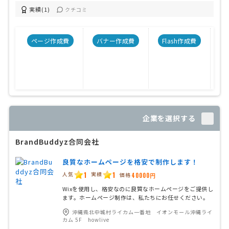
実績(1)
クチコミ
ページ作成費
バナー作成費
Flash作成費
C
企業を選択する
BrandBuddyz合同会社
良質なホームページを格安で制作します！
1
1
人気
実績
価格
40000円
Wixを使用し、格安なのに良質なホームページをご提供し
ます。ホームページ制作は、私たちにお任せください。
沖縄県北中城村ライカム一番地 イオンモール沖縄ライ
カム 5F howlive