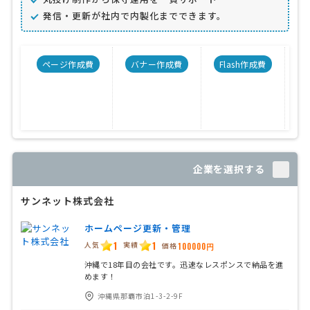
発信・更新が社内で内製化までできます。
ページ作成費
バナー作成費
Flash作成費
C
企業を選択する
サンネット株式会社
ホームページ更新・管理
1
1
人気
実績
価格
100000円
沖縄で18年目の会社です。迅速なレスポンスで納品を進
めます！
沖縄県那覇市泊1-3-2-9F