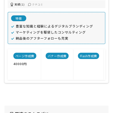
実績(1)
クチコミ
特徴
豊富な知識と経験によるデジタルブランディング
マーケティングを駆使したコンサルティング
納品後のアフターフォローも充実
ページ作成費
バナー作成費
Flash作成費
C
40000円