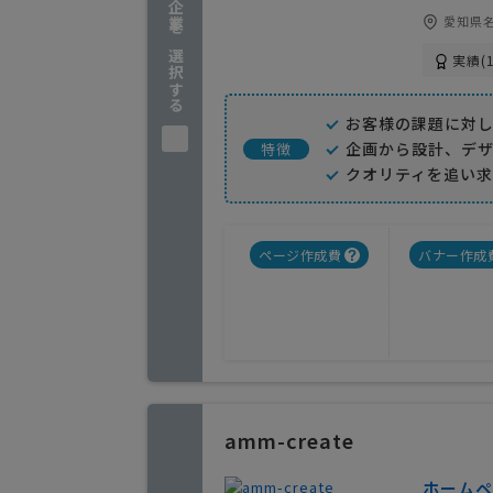
企業を選択する
愛知県名
実績(1
お客様の課題に対
企画から設計、デ
特徴
クオリティを追い
ページ作成費
バナー作成
amm-create
ホームペ