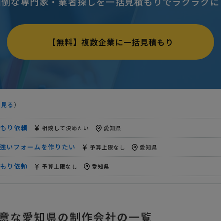
面倒な専門家・業者探しを一括見積もりでラクラクに
mazon・makeshopへの商品登録代行
予算上限なし
愛知県
もり依頼
相談して決めたい
愛知県
【無料】複数企業に一括見積もり
強いフォームを作りたい
予算上限なし
愛知県
もり依頼
予算上限なし
愛知県
もり依頼
1万円まで
愛知県
を見る
）
mazon・makeshopへの商品登録代行
予算上限なし
愛知県
もり依頼
相談して決めたい
愛知県
強いフォームを作りたい
予算上限なし
愛知県
もり依頼
予算上限なし
愛知県
もり依頼
1万円まで
愛知県
mazon・makeshopへの商品登録代行
予算上限なし
愛知県
意な愛知県の制作会社の一覧