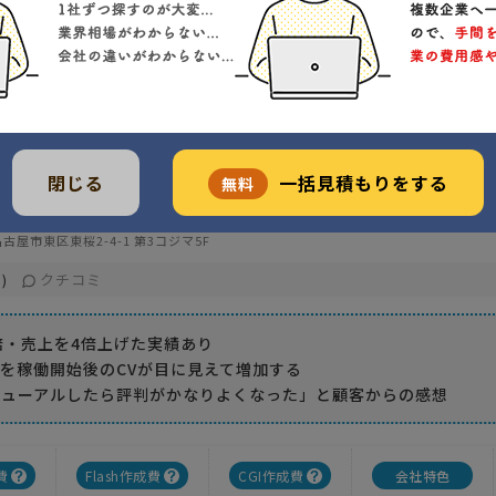
ージ更新・管理
2
実績
-----
価格
ームページにお困りの方へ。 対応が遅い、頼みづらい、更新できる人材が
閉じる
一括見積もりをする
無料
料金にお悩みの方々に朗報です。 エクスフィールドがお手伝いいたします。
みでもお任せください。
古屋市東区東桜2-4-1 第3コジマ5F
クチコミ
)
倍・売上を4倍上げた実績あり
を稼働開始後のCVが目に見えて増加する
ニューアルしたら評判がかなりよくなった」と顧客からの感想
費
Flash作成費
CGI作成費
会社特色