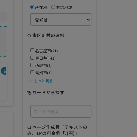
所在地
対応地域
市区町村の選択
名古屋市(21)
春日井市(1)
西尾市(1)
会社規模
得意業界
常滑市(1)
製造業
もっと見る
サービス業
全般
ワードから探す
ページ作成費「テキストの
み、1Pの料金例「.(円)」