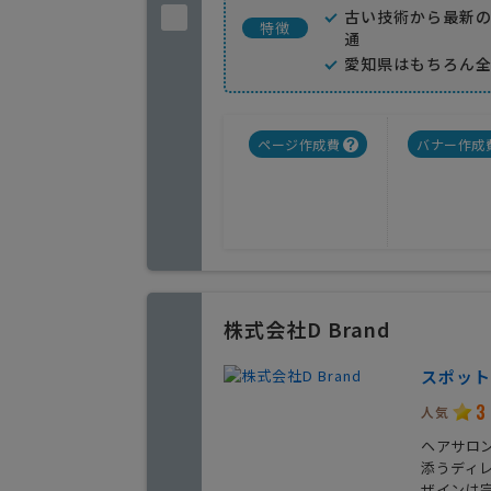
古い技術から最新
特徴
通
愛知県はもちろん
ページ作成費
バナー作成
株式会社D Brand
スポット
3
人気
ヘアサロ
添うディ
ザインは