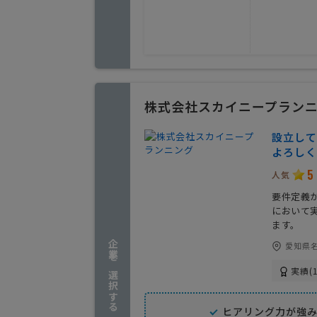
株式会社スカイニープラン
設立して
よろしく
5
人気
要件定義
において
ます。
企業を選択する
愛知県名
実績(1
ヒアリング力が強