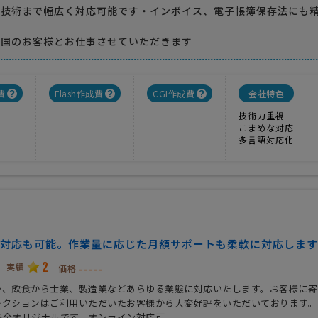
の技術まで幅広く対応可能です・インボイス、電子帳簿保存法にも
全国のお客様とお仕事させていただきます
費
Flash作成費
CGI作成費
会社特色
技術力重視
こまめな対応
多言語対応化
対応も可能。作業量に応じた月額サポートも柔軟に対応します
2
実績
-----
価格
ン、飲食から士業、製造業などあらゆる業態に対応いたします。お客様に寄
レクションはご利用いただいたお客様から大変好評をいただいております。
完全オリジナルです。オンライン対応可