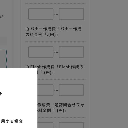
～
が
バナー作成費「バナー作成
の料金例「.(円)」
～
Flash作成費「Flash作成の
料金例「.(円)」
～
会社規模
得意業界
サービス業
CGI作成費「通常問合せフォ
全般
ームの料金例「.(円)」