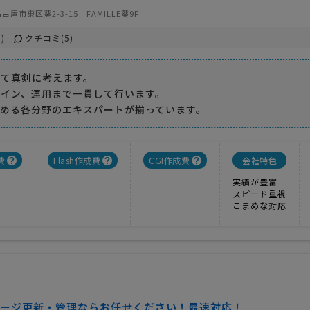
古屋市東区葵2-3-15 FAMILLE葵9F
)
クチコミ(5)
して真剣に考えます。
ザイン、運用まで一貫して行います。
求める各分野のエキスパートが揃っています。
費
Flash作成費
CGI作成費
会社特色
実績が豊富
スピード重視
こまめな対応
ージ更新・管理ならお任せください！最速対応！