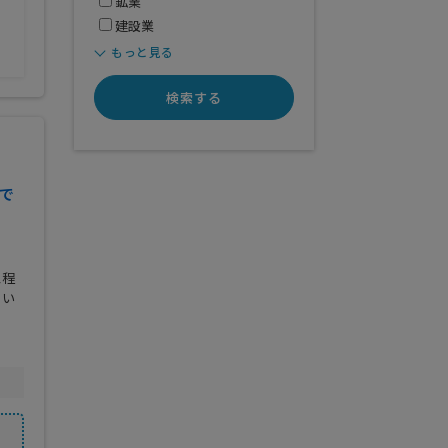
鉱業
全般
建設業
もっと見る
検索する
で
工程
てい