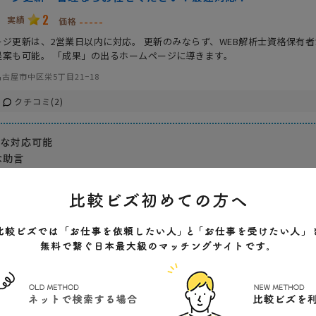
2
実績
-----
価格
ジ更新は、2営業日以内に対応。 更新のみならず、WEB解析士資格保有者
提案も可能。 「成果」の出るホームページに導きます。
古屋市中区栄5丁目21−18
クチコミ(2)
ーな対応可能
な助言
費
Flash作成費
CGI作成費
会社特色
実績が豊富
スピード重視
こまめな対応