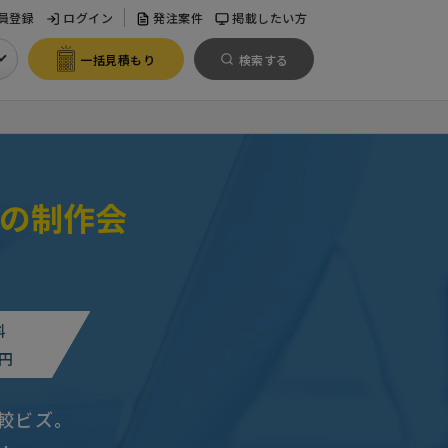
員登録
ログイン
発注案件
掲載したい方
一括見積もり
検索する
の制作会
料
円
較ビズ。