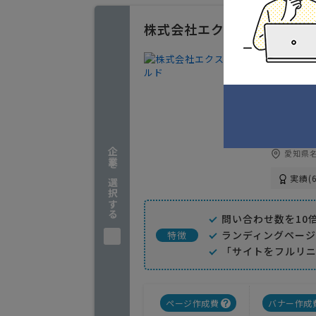
株式会社エクスフィールド
ホームペ
4
人気
現在のホ
在、高い
んなお悩
企業を選択する
愛知県名
実績(6
問い合わせ数を10
ランディングページ
特徴
「サイトをフルリ
ページ作成費
バナー作成