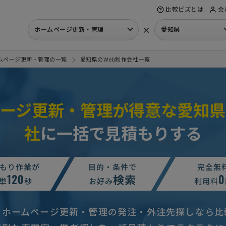
比較ビズとは
会
×
ホームページ更新・管理
愛知県
ムページ更新・管理の一覧
愛知県のWeb制作会社一覧
ページ更新・管理が得意な愛知県
社
に一括で見積もりする
もり作業が
目的・条件で
完全無
120
検索
0
単
秒
お好み
利用料
のホームページ更新・管理の発注・外注先探しなら比