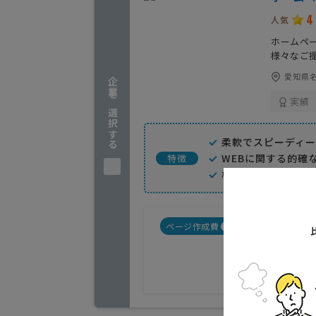
4
人気
ホームペー
様々なご
愛知県名
企業を選択する
実績
柔軟でスピーディ
WEBに関する的確
特徴
格安対応
ページ作成費
バナー作成