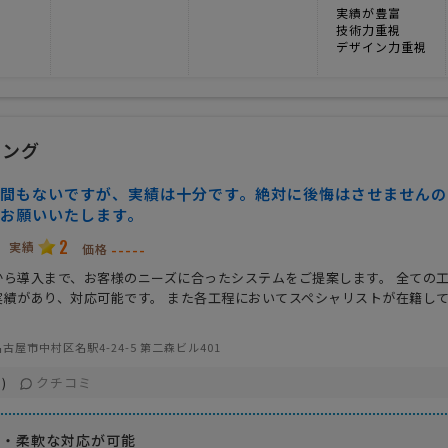
実績が豊富
技術力重視
デザイン力重視
ニング
間もないですが、実績は十分です。絶対に後悔はさせませんの
お願いいたします。
2
実績
-----
価格
から導入まで、お客様のニーズに合ったシステムをご提案します。 全ての
実績があり、対応可能です。 また各工程においてスペシャリストが在籍し
古屋市中村区名駅4-24-5 第二森ビル401
クチコミ
)
み・柔軟な対応が可能