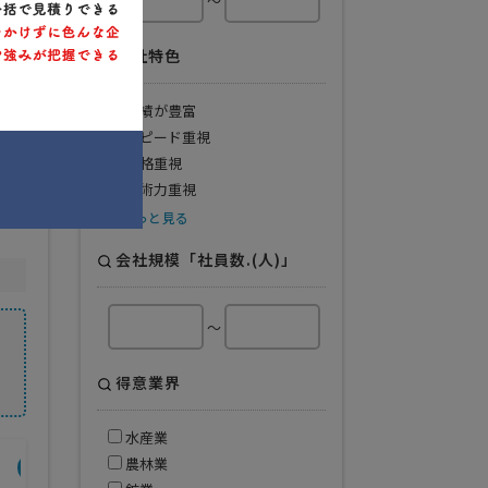
～
会社特色
実績が豊富
スピード重視
不
価格重視
 ど
技術力重視
もっと見る
会社規模「社員数.(人)」
～
得意業界
水産業
農林業
会社規模
得意業界