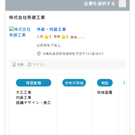
企業を選択する
株式会社秀建工業
外装・内装工事
1
1
人気
実績
価格
-----
心のおもてなし
沖縄県島尻郡南風原町字宮平342番地の4
実績
クチコミ
得意業務
参考坪単価
特色
会社
大工工事
地域密着
内装工事
店舗デザイン・施工