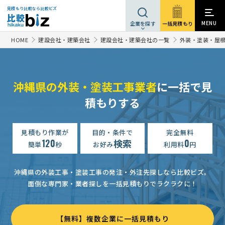
見積もり比較なら比較ビズ
MENU
一括見積もり
企業を探す
HOME
建設会社・建築会社
建設会社・建築会社の一覧
外装・塗装・屋
沖縄県の外装・塗装工事業者
に一括で見
積もりする
見積もり作業が
目的・条件で
完全無料
120
検索
0
簡単
秒
お好み
利用料
円
沖縄県の外装工事・塗装工事の発注・外注先探しなら比較ビズ。
面倒な専門家・業者探しを一括見積もりでラクラクに！
【無料】複数企業に一括見積もり