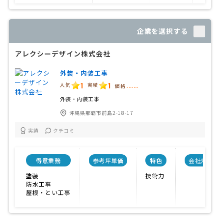
企業を選択する
アレクシーデザイン株式会社
外装・内装工事
1
1
人気
実績
価格
-----
外装・内装工事
沖縄県那覇市前島2-18-17
実績
クチコミ
得意業務
参考坪単価
特色
会社規模
塗装
技術力
防水工事
屋根・とい工事