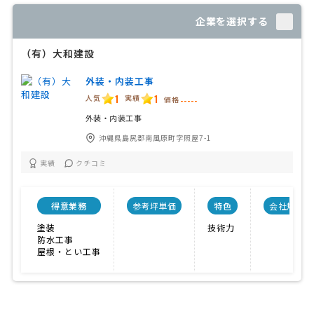
企業を選択する
（有）大和建設
外装・内装工事
1
1
人気
実績
価格
-----
外装・内装工事
沖縄県島尻郡南風原町字照屋7-1
実績
クチコミ
得意業務
参考坪単価
特色
会社規模
塗装
技術力
防水工事
屋根・とい工事