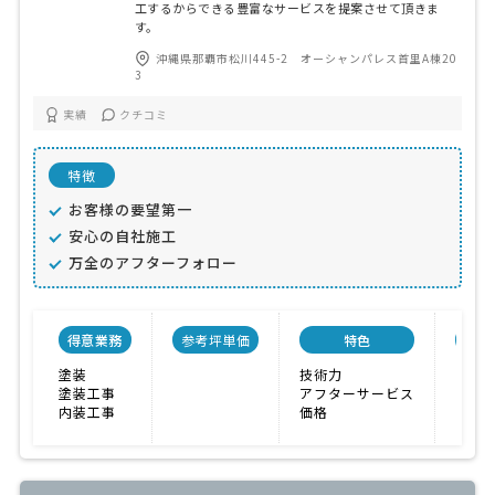
工するからできる豊富なサービスを提案させて頂きま
す。
沖縄県那覇市松川445-2 オーシャンパレス首里A棟20
3
実績
クチコミ
特徴
お客様の要望第一
安心の自社施工
万全のアフターフォロー
得意業務
参考坪単価
特色
会社
塗装
技術力
塗装工事
アフターサービス
内装工事
価格