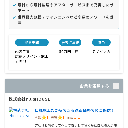
設計から設計監理やアフターサービスまで充実したサ
ポート
世界最大規模デザインコンペなど多数のアワードを受
賞
得意業務
参考坪単価
特色
会
内装工事
50万円／坪
デザイン力
3人
店舗デザイン・施工
その他
企業を選択する
株式会社PlusHOUSE
自社施工だからできる適正価格でのご提供！
1
1
人気
実績
価格
-----
弊社はお客様に安心して満足して頂く為に自社職人が施