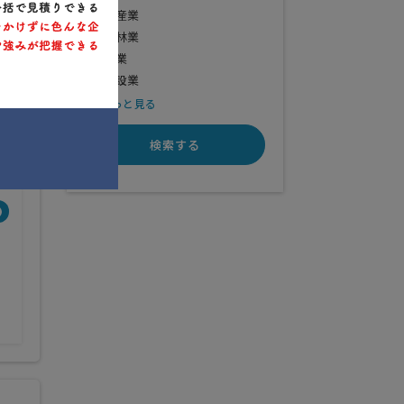
水産業
農林業
鉱業
シス
業展
建設業
もっと見る
検索する
得意業界
全般