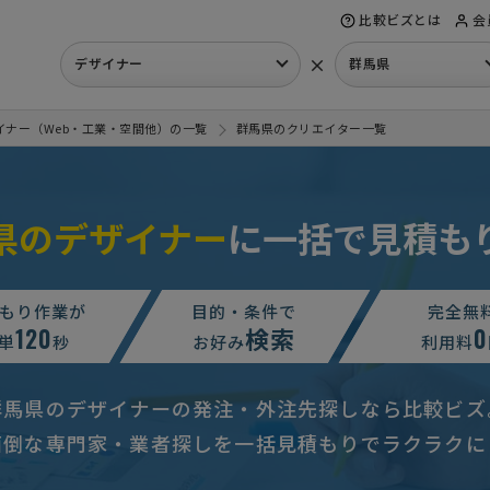
比較ビズとは
会
×
デザイナー
群馬県
イナー（Web・工業・空間他）の一覧
群馬県のクリエイター一覧
県のデザイナー
に一括で見積も
もり作業が
目的・条件で
完全無
120
検索
0
単
秒
お好み
利用料
群馬県のデザイナーの発注・外注先探しなら比較ビズ
面倒な専門家・業者探しを一括見積もりでラクラクに