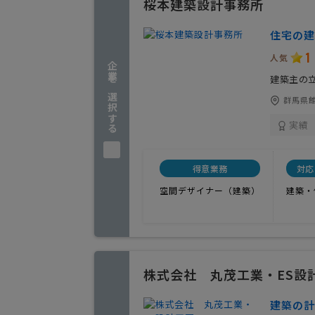
桜本建築設計事務所
住宅の建
1
人気
企業を選択する
建築主の
群馬県館林
実績
得意業務
対応
空間デザイナー（建築）
建築・
株式会社 丸茂工業・ES設
建築の計