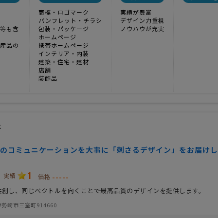
商標・ロゴマーク
実績が豊富
パンフレット・チラシ
デザイン力重視
等も含
包装・パッケージ
ノウハウが充実
ホームページ
産品の
携帯ホームページ
インテリア・内装
建築・住宅・建材
店舗
装飾品
所
のコミュニケーションを大事に「刺さるデザイン」をお届けし
1
実績
-----
価格
共創し、同じベクトルを向くことで最高品質のデザインを提供します。
勢崎市三室町914660