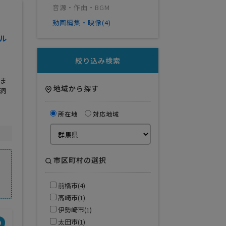
音源・作曲・BGM
動画編集・映像(4)
ル
絞り込み検索
せま
地域から探す
洞
所在地
対応地域
市区町村の選択
前橋市(4)
高崎市(1)
伊勢崎市(1)
太田市(1)
得意業界