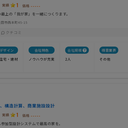
1
実績
-----
価格
の最上の「我が家」を一緒につくります。
田市西本町45-15
クチコミ
デザイン
会社特色
会社規模
得意業界
住宅・建材
ノウハウが充実
2人
その他
、構造計算、商業施設設計
1
実績
-----
価格
ん参加型設計システムで最高の家を。