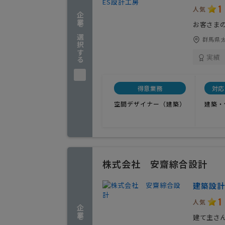
1
人気
企業を選択する
お客さま
群馬県太
実績
得意業務
対応
空間デザイナー（建築）
建築・
株式会社 安齋綜合設計
建築設計
1
人気
建て主さ