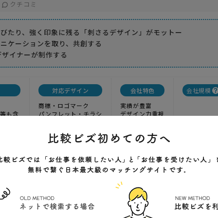
クチコミ
伸びたり、強く印象に残る「刺さるデザイン」がモットー
ュニケーションを取り、共創する
デザイナーが制作する
対応デザイン
会社特色
会社規模
商標・ロゴマーク
実績が豊富
等も含
パンフレット・チラシ
デザイン力重視
その他紙・冊子もの
企画力が高い
包装・パッケージ
ホームページ
ャパン
ージ制作、ホスティングサービス、ホームページ定期更新・運