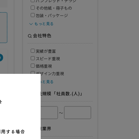
パンフレット・チラシ
その他紙・冊子もの
包装・パッケージ
もっと見る
会社特色
実績が豊富
得意業界
スピード重視
価格重視
全般
デザイン力重視
もっと見る
会社規模「社員数.(人)」
～
得意業界
営