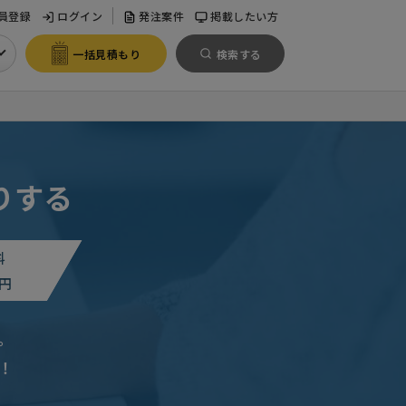
員登録
ログイン
発注案件
掲載したい方
一括見積もり
検索する
りする
料
円
。
！