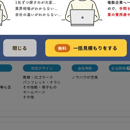
タログ制作等
1
実績
-----
価格
ージ制作や多種多様の印刷物に対するデザイン、翻訳から製本までＤＴＰ
っての各種マニュアル製作、そして喫茶店経営など幅広い分野に対して事
頂いてます。
邑楽郡大泉町住吉３３番１４号
閉じる
一括見積もりをする
無料
クチコミ
対応デザイン
会社特色
会社規模
商標・ロゴマーク
ノウハウが充実
パンフレット・チラシ
等も含
その他紙・冊子もの
ホームページ
その他