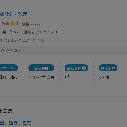
築設計・監理
1
実績
-----
価格
立場に立った、適切なアドバイス！
市富士原町 1117 - 3 - 302
クチコミ
デザイン
会社特色
会社規模
得意業界
住宅・建材
ノウハウが充実
1人
その他
計工房
画、設計、監理