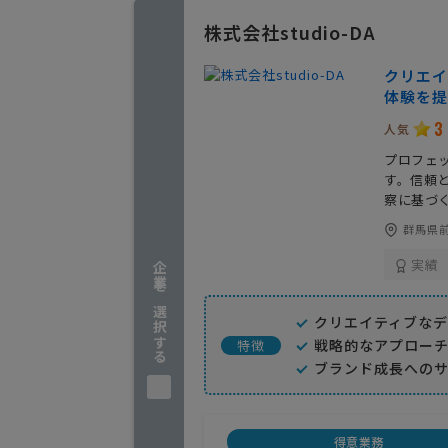
株式会社studio-DA
クリエイ
体験を提
3
人気
プロフェ
す。信頼
察に基づ
群馬県前
実績
企業を選択する
クリエイティブな
戦略的なアプロー
特徴
ブランド成長への
得意業務