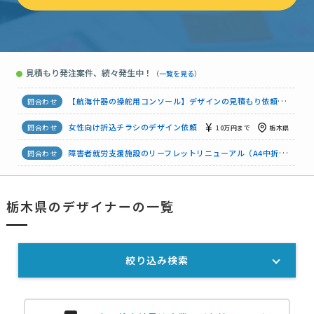
障害者就労支援施設のリーフレットリニューアル（A4中折り・デザイン作成）
【店頭の看板デザイン・3パターンの制作】デザインの見積もり依頼
見積もり発注案件、続々発生中！
●
（
一覧を見る
）
【社名のロゴ】デザインの見積もり依頼
5万円まで
栃木県
【航海什器の操舵用コンソール】デザインの見積もり依頼
50万
女性向け折込チラシのデザイン依頼
10万円まで
栃木県
障害者就労支援施設のリーフレットリニューアル（A4中折り・デザイン作成）
【店頭の看板デザイン・3パターンの制作】デザインの見積もり依頼
栃木県のデザイナーの一覧
【社名のロゴ】デザインの見積もり依頼
5万円まで
栃木県
絞り込み検索