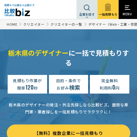
見積もり比較なら比較ビズ
MENU
一括見積もり
企業を探す
HOME
クリエイター
クリエイターの一覧
デザイナー（Web・工業・空
栃木県のデザイナー
に一括で見積もりす
る
見積もり作業が
目的・条件で
完全無料
120
検索
0
簡単
秒
お好み
利用料
円
栃木県のデザイナーの発注・外注先探しなら比較ビズ。
面倒な専
門家・業者探しを一括見積もりでラクラクに！
【社名のロゴ】デザインの見積もり依頼
5万円まで
栃木県
【航海什器の操舵用コンソール】デザインの見積もり依頼
50万
【無料】複数企業に一括見積もり
女性向け折込チラシのデザイン依頼
10万円まで
栃木県