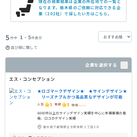
現在の検索結果は企業の所在地での一覧と
なります。
栃木県のご依頼に対応できる企
業（202社）で探したい方はこちら。
5
1 - 5
件中
件表示
並び順に関して
企業を選択する
エス・コンセプション
★ロゴマークデザイン★ ★サインデザイン★
リーズナブルかつ高品質なデザインが可能
1
1
人気
実績
価格
-----
6000件以上のサインデザイン実績を中心に多種業種の看
板、ロゴのデザイン実績
栃木県下都賀郡壬生町幸町３丁目3-8