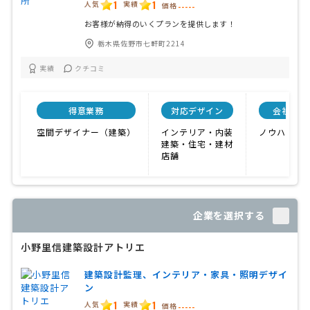
1
1
人気
実績
価格
-----
お客様が納得のいくプランを提供します！
栃木県佐野市七軒町2214
実績
クチコミ
得意業務
対応デザイン
会社特色
空間デザイナー（建築）
インテリア・内装
ノウハウが
建築・住宅・建材
店舗
企業を選択する
小野里信建築設計アトリエ
建築設計監理、インテリア・家具・照明デザイ
ン
1
1
人気
実績
価格
-----