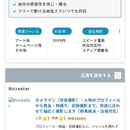
自分の感受性を信じ・撮る
フリーで動ける自在さでいつでも対応
得意ジャンル
料金例
会社特色
会社
アート系
3000円
スピード重視
ホームページ用
休日対応可
その他
メディア掲載有
企業を選択する
Ricreater
カメラマン（写真撮影）｜人物のプロフィール
から商品・物撮り、記録撮影まで。用途に合わ
せて幅広く撮影します（群馬拠点・出張対応）
1
1
人気
実績
価格
5000円
プロフィール・商品・記録撮影など、ジャンルを問わず