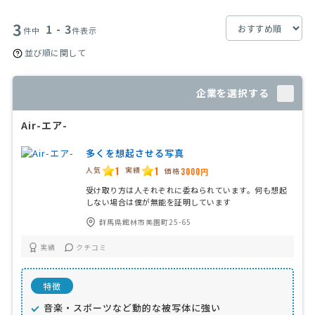
3
1 - 3
件中
件表示
並び順に関して
企業を選択する
Air-エア-
多くを想起させる写真
1
1
人気
実績
価格
3000円
受け取り方は人それぞれに委ねられています。何も想起
しない場合は僕が無能を証明しています
群馬県館林市美園町25-65
実績
クチコミ
特徴
音楽・スポーツなど動的な被写体に強い