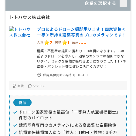
企業を選択する
トトハウス株式会社
プロによるドローン撮影承ります！国家資格＜
一等＞所持＆建築写真のプロカメラマンです！
2
1
人気
実績
価格
-----
建築・不動産の撮影に携わり１０年目になります。 ５年
前よりドローンを導入し、通常のカメラでは撮影できな
いダイナミックな映像が撮れるようになりました！ HPや
広告・パンレット等にぜひご活用ください！
群馬県伊勢崎市昭和町1854-8
実績
クチコミ
特徴
ドローン国家資格の最高位「一等無人航空機操縦士」
保有のパイロット
建築写真専門のカメラマンによる高品質な空撮映像
賠償責任補償加入あり「対人：1億円・対物：5千万