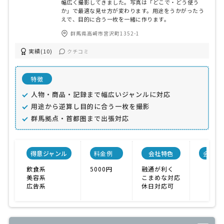
幅広く撮影してきました。写真は「どこで・どう使う
か」で最適な見せ方が変わります。用途をうかがったう
えで、目的に合う一枚を一緒に作ります。
群馬県高崎市宮沢町1352-1
実績(10)
クチコミ
特徴
人物・商品・記録まで幅広いジャンルに対応
用途から逆算し目的に合う一枚を撮影
群馬拠点・首都圏まで出張対応
得意ジャンル
料金例
会社特色
会社規
飲食系
5000円
融通が利く
美容系
こまめな対応
広告系
休日対応可