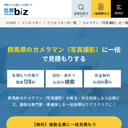
見積もり比較なら比較ビズ
MENU
一括見積もり
企業を探す
HOME
クリエイター
クリエイターの一覧
カメラマン（写真撮影）の一
群馬県のカメラマン（写真撮影）
に一括
で見積もりする
見積もり作業が
目的・条件で
完全無料
120
検索
0
簡単
秒
お好み
利用料
円
群馬県のカメラマン（写真撮影）の発注・外注先探しなら比較ビ
ズ。
面倒な専門家・業者探しを一括見積もりでラクラクに！
【無料】複数企業に一括見積もり