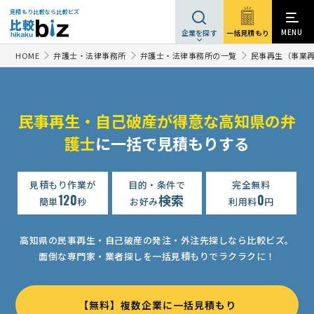
見積もり比較なら比較ビズ
MENU
一括見積もり
企業を探す
HOME
弁護士・法律事務所
弁護士・法律事務所の一覧
民事再生（事業
民事再生・自己破産が得意な高知県の弁
護士
に一括で見積もりする
見積もり作業が
目的・条件で
完全無料
120
検索
0
簡単
秒
お好み
利用料
円
高知県の民事再生・自己破産の発注・外注先探しなら比較ビズ。
面倒な専門家・業者探しを一括見積もりでラクラクに！
【無料】複数企業に一括見積もり