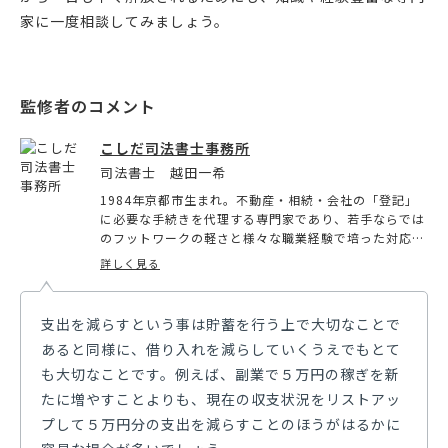
家に一度相談してみましょう。
こしだ司法書士事務所
司法書士 越田一希
1984年京都市生まれ。不動産・相続・会社の「登記」
に必要な手続きを代理する専門家であり、若手ならでは
のフットワークの軽さと様々な職業経験で培った対応力
を持つ法務大臣認定司法書士。自身が法律知識ゼロで資
詳しく見る
格学習を開始した経験から法律の適用や用語の難しさを
理解しており、平易でわかりやすい説明を心がけており
評価を得ている。
支出を減らすという事は貯蓄を行う上で大切なことで
あると同様に、借り入れを減らしていくうえでもとて
も大切なことです。例えば、副業で５万円の稼ぎを新
たに増やすことよりも、現在の収支状況をリストアッ
プして５万円分の支出を減らすことのほうがはるかに