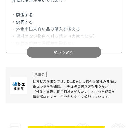
容易な場合が多いでしょう。
・禁煙する
・禁酒する
・外食や出来合い品の購入を控える
・賃料の安い物件へ引っ越す（実家へ戻る）
・複数の部屋で冷暖房を使わない
・入浴をシャワーにする
・趣味への支出を制限する
これらの事を実際に行うだけでも毎月数万円の節約に
執筆者
なる場合もあるでしょう。上がってしまった毎月の食
比較ビズ編集部では、BtoB向けに様々な業種の発注に
費や嗜好品、住宅満足度などが現状に見合ったもので
役立つ情報を発信。「発注先の選び方を知りたい」
「外注する際の費用相場を知りたい」といった疑問を
あるかどうかは自分ではなかなか気付けないもので
編集部のメンバーが分かりやすく解説しています。
す。
まずは自身の毎月の支出を書き出し、本当に不必要な
支出をしていないかどうか第三者（家族・友人・専門