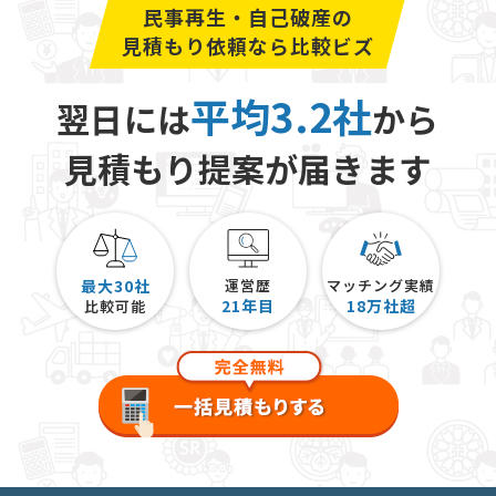
家etc）にチェックしてもらうというのも有効な手段
民事再生・自己破産の
となるでしょう。
見積もり依頼なら比較ビズ
２回目の任意整理手続きを行うこと自体は可能です
平均3.2社
翌日には
から
が、同じ債権者に対して２回目の任意整理手続きをす
る場合、ほぼ間違いなく専門家の力が必要となってく
見積もり提案が届きます
るでしょう。専門家費用を支払って２度目の手続きを
行う前に、ご自身の現在の収支状況から本当に返済が
不能なのかを考えてみましょう。
最大30社
運営歴
マッチング実績
21
年目
18
万社超
比較可能