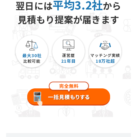
平均3.2社
翌日には
から
見積もり提案が届きます
最大30社
運営歴
マッチング実績
21
年目
18
万社超
比較可能