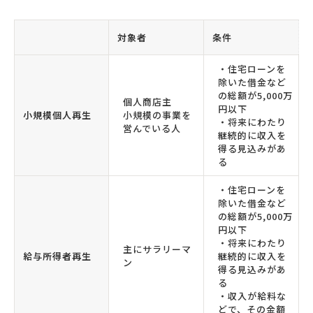
対象者
条件
・住宅ローンを
除いた借金など
の総額が5,000万
個人商店主
円以下
小規模個人再生
小規模の事業を
・将来にわたり
営んでいる人
継続的に収入を
得る見込みがあ
る
・住宅ローンを
除いた借金など
の総額が5,000万
円以下
・将来にわたり
主にサラリーマ
給与所得者再生
継続的に収入を
ン
得る見込みがあ
る
・収入が給料な
どで、その金額