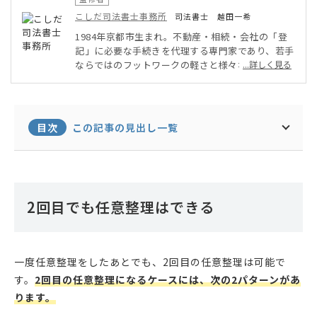
こしだ司法書士事務所
司法書士 越田一希
1984年京都市生まれ。不動産・相続・会社の「登
記」に必要な手続きを代理する専門家であり、若手
ならではのフットワークの軽さと様々な職業経験で
...詳しく見る
培った対応力を持つ法務大臣認定司法書士。自身が
法律知識ゼロで資格学習を開始した経験から法律の
適用や用語の難しさを理解しており、平易でわかり
やすい説明を心がけており評価を得ている。
目次
この記事の見出し一覧
2回目でも任意整理はできる
一度任意整理をしたあとでも、2回目の任意整理は可能で
す。
2回目の任意整理になるケースには、次の2パターンがあ
ります。