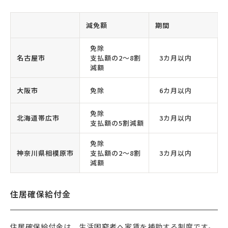
減免額
期間
免除
名古屋市
支払額の2〜8割
3カ月以内
減額
大阪市
免除
6カ月以内
免除
北海道帯広市
3カ月以内
支払額の5割減額
免除
神奈川県相模原市
支払額の2〜8割
3カ月以内
減額
住居確保給付金
住居確保給付金は、生活困窮者へ家賃を補助する制度です。