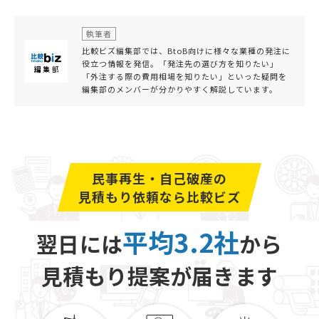
また、任意整理中に「自己破産手続き」に切り替える
必要があると気づいた時にも、免責不許可事由に該当
執筆者
し破産できないといったデメリットが発生する可能性
比較ビズ編集部では、BtoB向けに様々な業種の発注に
があります。
役立つ情報を発信。「発注先の選び方を知りたい」
「外注する際の費用相場を知りたい」といった疑問を
編集部のメンバーが分かりやすく解説しています。
任意整理期間中にどうしても借入が必要な状況になっ
たと感じたときは、依頼中の専門家に現在の状況を包
み隠さずに相談してください。返済方針の見直しや、
公的機関の借入制度を利用するなどの代替策を提案し
てくれるかもしれません。
民事再生・自己破産の
見積もり依頼なら比較ビズ
平均3.2社
翌日には
から
見積もり提案が届きます