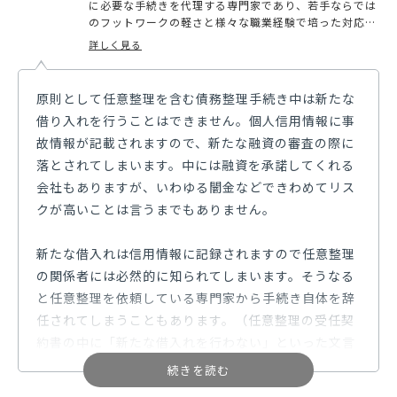
に必要な手続きを代理する専門家であり、若手ならでは
のフットワークの軽さと様々な職業経験で培った対応力
を持つ法務大臣認定司法書士。自身が法律知識ゼロで資
詳しく見る
格学習を開始した経験から法律の適用や用語の難しさを
理解しており、平易でわかりやすい説明を心がけており
評価を得ている。
原則として任意整理を含む債務整理手続き中は新たな
借り入れを行うことはできません。個人信用情報に事
故情報が記載されますので、新たな融資の審査の際に
落とされてしまいます。中には融資を承諾してくれる
会社もありますが、いわゆる闇金などできわめてリス
クが高いことは言うまでもありません。
新たな借入れは信用情報に記録されますので任意整理
の関係者には必然的に知られてしまいます。そうなる
と任意整理を依頼している専門家から手続き自体を辞
任されてしまうこともあります。（任意整理の受任契
約書の中に「新たな借入れを行わない」といった文言
が記載されていることが通常です。）