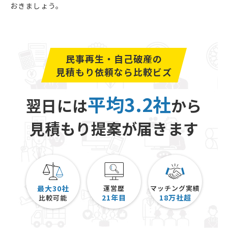
おきましょう。
民事再生・自己破産の
見積もり依頼なら比較ビズ
平均3.2社
翌日には
から
見積もり提案が届きます
最大30社
運営歴
マッチング実績
21
年目
18
万社超
比較可能