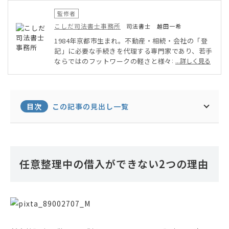
監修者
こしだ司法書士事務所
司法書士 越田一希
1984年京都市生まれ。不動産・相続・会社の「登
記」に必要な手続きを代理する専門家であり、若手
ならではのフットワークの軽さと様々な職業経験で
...詳しく見る
培った対応力を持つ法務大臣認定司法書士。自身が
法律知識ゼロで資格学習を開始した経験から法律の
適用や用語の難しさを理解しており、平易でわかり
やすい説明を心がけており評価を得ている。
目次
この記事の見出し一覧
任意整理中の借入ができない2つの理由