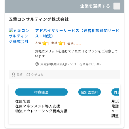
企業を選択する
五葉コンサルティング株式会社
アドバイザリーサービス（経営相談顧問サービ
ス：物流）
1
1
人気
実績
価格
-----
気軽にメリットを感じていただけるプランをご用意して
います
東京都中央区築地1-7-13 恒産第2ビル8F
実績
クチコミ
得意療法
個別面談料
対応方法
在庫削減
月1回訪問
在庫マネジメント導入支援
電話対応
物流アウトソーシング構築支援
メール対
調整可能