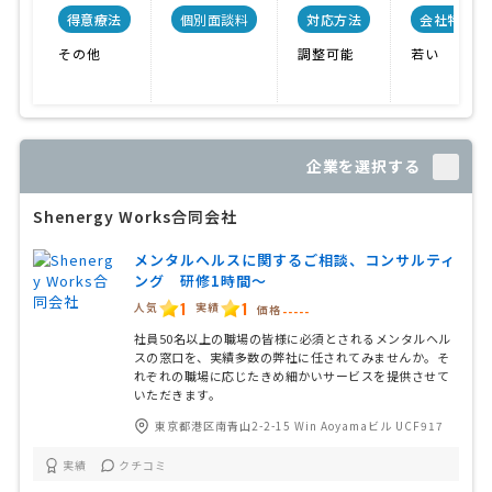
得意療法
個別面談料
対応方法
会社特色
その他
調整可能
若い
企業を選択する
Shenergy Works合同会社
メンタルヘルスに関するご相談、コンサルティ
ング 研修1時間〜
1
1
人気
実績
価格
-----
社員50名以上の職場の皆様に必須とされるメンタルヘル
スの窓口を、実績多数の弊社に任されてみませんか。そ
れぞれの職場に応じたきめ細かいサービスを提供させて
いただきます。
東京都港区南青山2-2-15 Win Aoyamaビル UCF917
実績
クチコミ