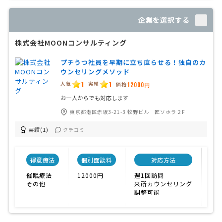
企業を選択する
株式会社MOONコンサルティング
プチうつ社員を早期に立ち直らせる！独自のカ
ウンセリングメソッド
1
1
人気
実績
価格
12000円
お一人からでも対応します
東京都港区赤坂3-21-3 牧野ビル 匠ソホラ２F
実績(1)
クチコミ
得意療法
個別面談料
対応方法
催眠療法
12000円
週1回訪問
こ
その他
来所カウンセリング
調整可能