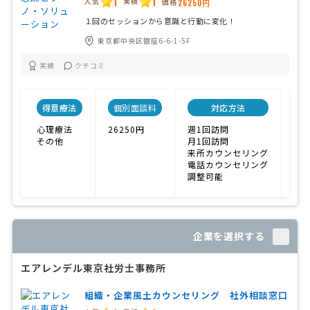
1
1
人気
実績
価格
26250円
１回のセッションから意識と行動に変化！
東京都中央区銀座6-6-1-5F
実績
クチコミ
得意療法
個別面談料
対応方法
心理療法
26250円
週1回訪問
こ
その他
月1回訪問
来所カウンセリング
電話カウンセリング
調整可能
企業を選択する
エアレンデル東京社労士事務所
組織・企業風土カウンセリング 社外相談窓口