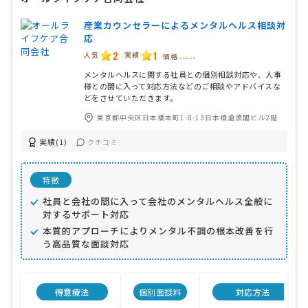
産業カウンセラーによるメンタルヘルス相談対
応
2
1
人気
実績
価格
-----
メンタルヘルスに関する社員との個別相談対応や、人事
様との間に入って対応方法などのご相談やアドバイスな
どをさせていただきます。
東京都中央区日本橋本町1-8-13日本橋滄浪閣ビル2階
実績(1)
クチコミ
特徴
社員と会社の間に入って会社のメンタルヘルス全般に
対するサポート対応
本質的アプローチによりメンタル不調の根本改善を行
う高品質な面談対応
得意療法
個別面談料
対応方法