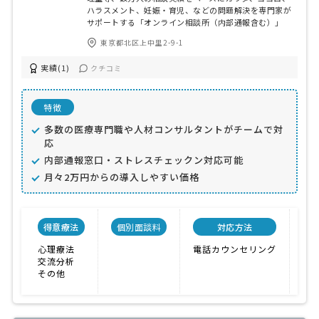
ハラスメント、妊娠・育児、などの問題解決を専門家が
サポートする「オンライン相談所（内部通報含む）」
東京都北区上中里2-9-1
実績(1)
クチコミ
特徴
多数の医療専門職や人材コンサルタントがチームで対
応
内部通報窓口・ストレスチェックン対応可能
月々2万円からの導入しやすい価格
得意療法
個別面談料
対応方法
心理療法
電話カウンセリング
女
交流分析
実
その他
複