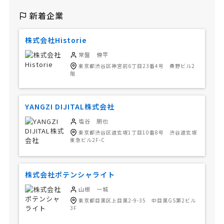
新着企業
株式会社Historie
常盤 僚平
東京都渋谷区神宮前6丁目23番4号 桑野ビル2
階
YANGZI DIJITAL株式会社
塩谷 朋也
東京都渋谷区道玄坂1丁目10番8号 渋谷道玄坂
東急ビル2F-C
株式会社ポテンシャライト
山根 一城
東京都目黒区上目黒2-9-35 中目黒GS第2ビル
3F