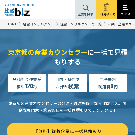
見積もり比較なら比較ビズ
MENU
一括見積もり
企業を探す
HOME
経営コンサルタント
経営コンサルタントの一覧
産業・企業カウ
東京都の産業カウンセラー
に一括で見積
もりする
見積もり作業が
目的・条件で
完全無料
120
検索
0
簡単
秒
お好み
利用料
円
東京都の産業カウンセラーの発注・外注先探しなら比較ビズ。
面
倒な専門家・業者探しを一括見積もりでラクラクに！
【無料】複数企業に一括見積もり