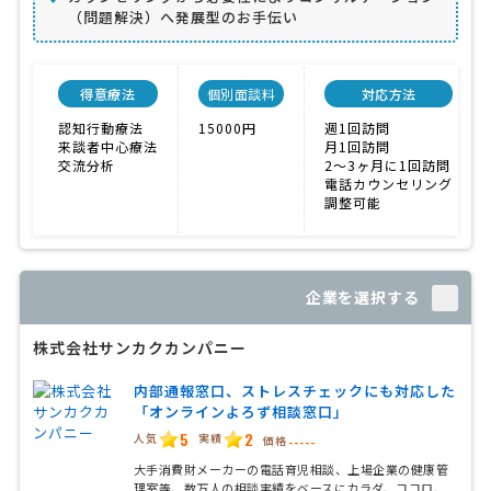
（問題解決）へ発展型のお手伝い
得意療法
個別面談料
対応方法
認知行動療法
15000円
週1回訪問
来談者中心療法
月1回訪問
交流分析
2〜3ヶ月に1回訪問
電話カウンセリング
調整可能
企業を選択する
株式会社サンカクカンパニー
内部通報窓口、ストレスチェックにも対応した
「オンラインよろず相談窓口」
5
2
人気
実績
価格
-----
大手消費財メーカーの電話育児相談、上場企業の健康管
理室等、数万人の相談実績をベースにカラダ、ココロ、