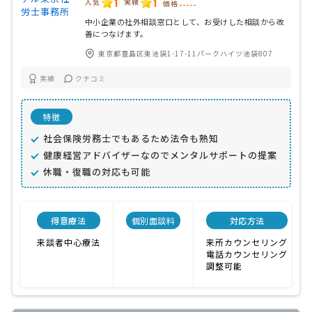
1
1
人気
実績
価格
-----
中小企業の社外相談窓口として、お受けした相談から改
善につなげます。
東京都豊島区東池袋1-17-11パークハイツ池袋807
実績
クチコミ
特徴
社会保険労務士でもあるため法令も熟知
健康経営アドバイザーなのでメンタルサポートの提案
休職・復職の対応も可能
得意療法
個別面談料
対応方法
来談者中心療法
来所カウンセリング
電話カウンセリング
調整可能