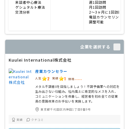
来談者中心療法
週1回訪問
ゲシュタルト療法
月1回訪問
交流分析
2〜3ヶ月に1回訪問
電話カウンセリング
調整可能
企業を選択する
Kuulei International株式会社
産業カウンセラー
2
1
人気
実績
価格
-----
メタル不調者0を目指しましょう！不調予備軍への対応を
生み出さない仕組み。社内風土に肯定的なメスを入れ、
コミュニケーションを改善し、経営者を初め全ての従業
員の意識改革のお手伝いを実施します。
東京都千代田区内神田1丁目8番9号
実績
クチコミ