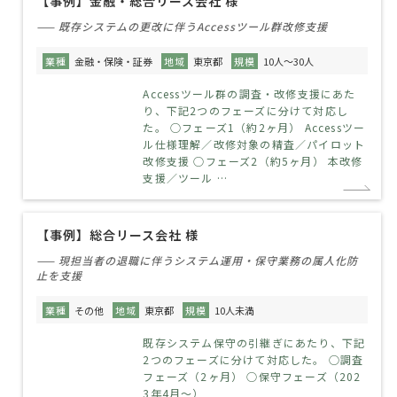
【事例】金融・総合リース会社 様
—— 既存システムの更改に伴うAccessツール群改修支援
業種
金融・保険・証券
地域
東京都
規模
10人～30人
Accessツール群の調査・改修支援にあた
り、下記2つのフェーズに分けて対応し
た。 ○フェーズ1（約2ヶ月） Accessツー
ル仕様理解／改修対象の精査／パイロット
改修支援 ○フェーズ2（約5ヶ月） 本改修
支援／ツール …
【事例】総合リース会社 様
—— 現担当者の退職に伴うシステム運用・保守業務の属人化防
止を支援
業種
その他
地域
東京都
規模
10人未満
既存システム保守の引継ぎにあたり、下記
2つのフェーズに分けて対応した。 ○調査
フェーズ（2ヶ月） ○保守フェーズ（202
3年4月～）