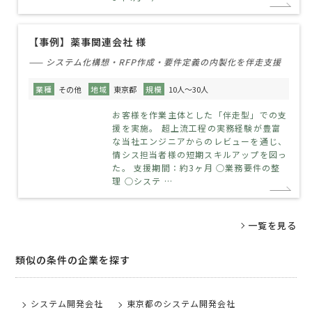
【事例】薬事関連会社 様
—— システム化構想・RFP作成・要件定義の内製化を伴走支援
業種
その他
地域
東京都
規模
10人～30人
お客様を作業主体とした「伴走型」での支
援を実施。 超上流工程の実務経験が豊富
な当社エンジニアからのレビューを通じ、
情シス担当者様の短期スキルアップを図っ
た。 支援期間：約3ヶ月 ○業務要件の整
理 ○システ …
一覧を見る
類似の条件の企業を探す
システム開発会社
東京都のシステム開発会社