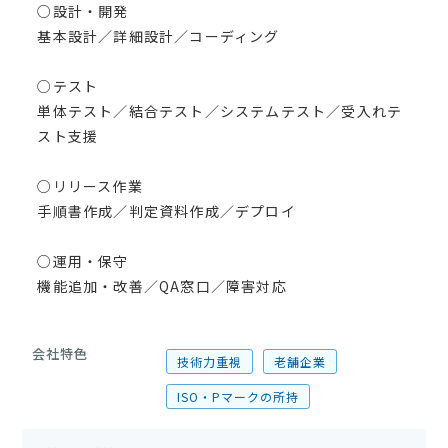
○設計・開発
基本設計／詳細設計／コーディング
○テスト
単体テスト／結合テスト／システムテスト／受入れテ
スト支援
○リリース作業
手順書作成／判定資料作成／デプロイ
○運用・保守
機能追加・改善／QA窓口／障害対応
会社特色
技術力重視
老舗企業
ISO・Pマークの所持