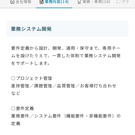
クチコ
会社情報
業務内容(14)
実績・事例(16)
業務システム開発
要件定義から設計、開発、運用・保守まで、専用チー
ムを設けたうえで、一貫した体制で業務システム開発
をサポートします。
○プロジェクト管理
進捗管理／課題管理／品質管理／お客様打ち合わせ
など
○要件定義
業務要件／システム要件（機能要件・非機能要件）の
定義