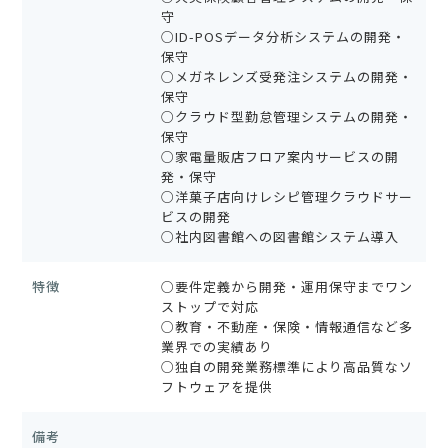
守
○ID-POSデータ分析システムの開発・
保守
○メガネレンズ受発注システムの開発・
保守
○クラウド型勤怠管理システムの開発・
保守
○家電量販店フロア案内サービスの開
発・保守
○洋菓子店向けレシピ管理クラウドサー
ビスの開発
○社内図書館への図書館システム導入
特徴
○要件定義から開発・運用保守までワン
ストップで対応
○教育・不動産・保険・情報通信など多
業界での実績あり
○独自の開発業務標準により高品質なソ
フトウェアを提供
備考