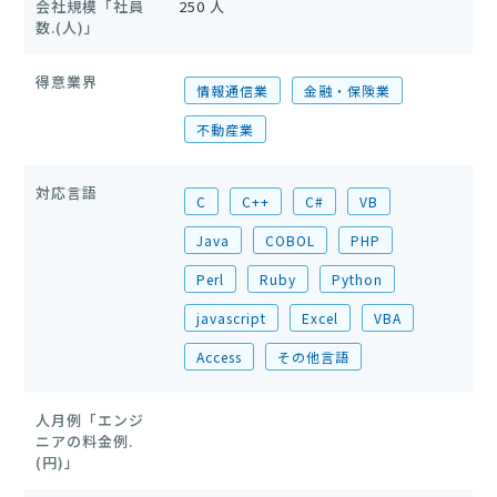
会社規模「社員
250 人
数.(人)」
得意業界
情報通信業
金融・保険業
不動産業
対応言語
C
C++
C#
VB
Java
COBOL
PHP
Perl
Ruby
Python
javascript
Excel
VBA
Access
その他言語
人月例「エンジ
ニアの料金例.
(円)」