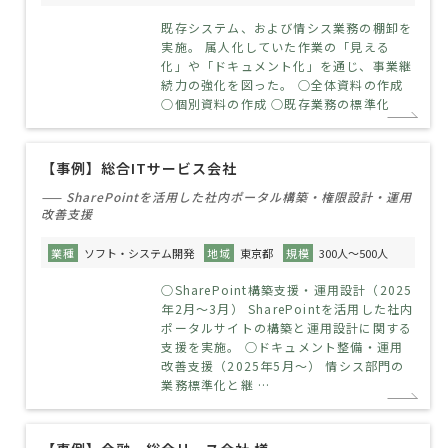
既存システム、および情シス業務の棚卸を
実施。 属人化していた作業の「見える
化」や「ドキュメント化」を通じ、事業継
続力の強化を図った。 ○全体資料の作成
○個別資料の作成 ○既存業務の標準化
【事例】総合ITサービス会社
—— SharePointを活用した社内ポータル構築・権限設計・運用
改善支援
業種
ソフト・システム開発
地域
東京都
規模
300人～500人
○SharePoint構築支援・運用設計（2025
年2月～3月） SharePointを活用した社内
ポータルサイトの構築と運用設計に関する
支援を実施。 ○ドキュメント整備・運用
改善支援（2025年5月～） 情シス部門の
業務標準化と継 …