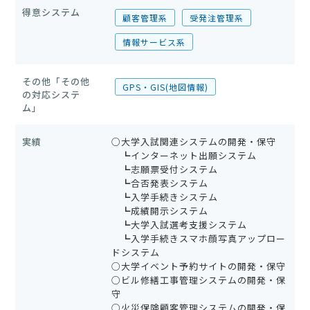
得意システム
顧客管理系
受発注管理系
情報サービス系
その他「その他
GPS・GIS(地図情報)
の対応システ
ム」
実績
○大学入試関連システムの開発・保守
┗インターネット出願システム
┗志願票受付システム
┗合否発表システム
┗入学手続きシステム
┗成績開示システム
┗大学入試選考支援システム
┗入学手続きスマホ顔写真アップロー
ドシステム
○大学イベント予約サイトの開発・保守
○ビル修繕工事管理システムの開発・保
守
○火災保険顧客管理システムの開発・保