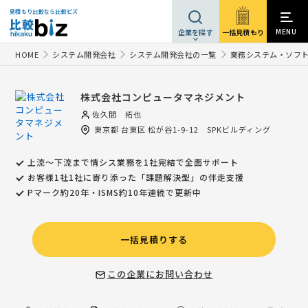
見積もり比較なら比較ビズ
MENU
一括見積もり
企業を探す
HOME
システム開発会社
システム開発会社の一覧
業務システム・ソフ
株式会社コンピュータマネジメント
佐久間 拓也
東京都
台東区
松が谷1-9-12 SPKビルディング
上流～下流まで情シス業務を1社完結で全面サポート
お客様1社1社に寄り添った「課題解決型」の伴走支援
Pマーク約20年・ISMS約10年連続で更新中
一括見積りする
この企業にお問い合わせ