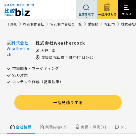
見積もり比較なら比較ビズ
MENU
一括見積もり
企業を探す
HOME
Web制作会社
Web制作会社の一覧
愛媛県
松山市
株式会社We
株式会社Weathercock
大野 淳
愛媛県
松山市
千舟町4丁目6-10
市場調査・マーケティング
SEO対策
コンテンツ作成（記事執筆）
一括見積りする
会社情報
業務内容(2)
実績・事例(1)
クチコミ(