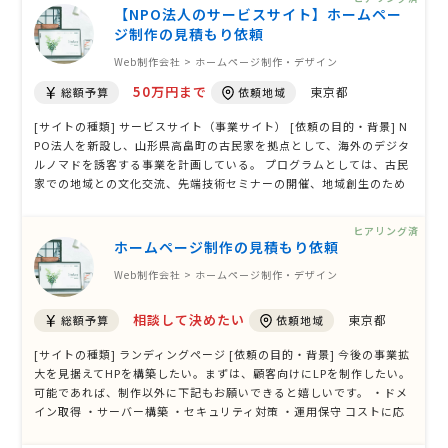
【NPO法人のサービスサイト】ホームペー
ジ制作の見積もり依頼
Web制作会社 > ホームページ制作・デザイン
50万円まで
東京都
総額予算
依頼地域
[サイトの種類] サービスサイト（事業サイト） [依頼の目的・背景] N
PO法人を新設し、山形県高畠町の古民家を拠点として、海外のデジタ
ルノマドを誘客する事業を計画している。 プログラムとしては、古民
家での地域との文化交流、先端技術セミナーの開催、地域創生のため
のワークショップ開催、地域の酒蔵、農場、歴史的な記念物、自然景
観などの観光など。 海外へ本サービス事業をアピールするHPを製作
ヒアリング済
し、そこから参加申込や …
ホームページ制作の見積もり依頼
Web制作会社 > ホームページ制作・デザイン
相談して決めたい
東京都
総額予算
依頼地域
[サイトの種類] ランディングページ [依頼の目的・背景] 今後の事業拡
大を見据えてHPを構築したい。まずは、顧客向けにLPを制作したい。
可能であれば、制作以外に下記もお願いできると嬉しいです。 ・ドメ
イン取得 ・サーバー構築 ・セキュリティ対策 ・運用保守 コストに応
じて、検討したいと考えております。 まずは大枠の予算感での判断を