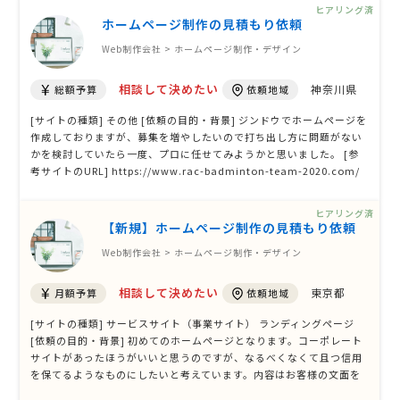
させていただきたいので、概算で結構ですので上記内容についてのコ
ヒアリング済
ストをお示しいた …
ホームページ制作の見積もり依頼
Web制作会社 > ホームページ制作・デザイン
相談して決めたい
神奈川県
総額予算
依頼地域
[サイトの種類] その他 [依頼の目的・背景] ジンドウでホームページを
作成しておりますが、募集を増やしたいので打ち出し方に問題がない
かを検討していたら一度、プロに任せてみようかと思いました。 [参
考サイトのURL] https://www.rac-badminton-team-2020.com/
[ページ数] 11〜20P [掲載する主な内容] [必要な機能] [オプション]
[デザイン案の有無] あり（データ形式） [発注状況] すぐに発注したい
ヒアリング済
【新規】ホームページ制作の見積もり依頼
Web制作会社 > ホームページ制作・デザイン
相談して決めたい
東京都
月額予算
依頼地域
[サイトの種類] サービスサイト（事業サイト） ランディングページ
[依頼の目的・背景] 初めてのホームページとなります。コーポレート
サイトがあったほうがいいと思うのですが、なるべくなくて且つ信用
を保てるようなものにしたいと考えています。内容はお客様の文面を
手紙で代行するものなので守秘義務やコンプライアンスを重視したわ