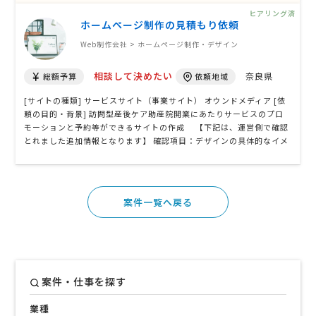
かりやすいホームページにしたいです。 [参考サイトのURL] [ページ
ヒアリング済
数] 11〜20P [掲載 …
ホームページ制作の見積もり依頼
Web制作会社 > ホームページ制作・デザイン
相談して決めたい
奈良県
総額予算
依頼地域
[サイトの種類] サービスサイト（事業サイト） オウンドメディア [依
頼の目的・背景] 訪問型産後ケア助産院開業にあたりサービスのプロ
モーションと予約等ができるサイトの作成 【下記は、運営側で確認
とれました追加情報となります】 確認項目：デザインの具体的なイメ
ージはありますか？ →ベビーの絵か写真がトップで、あとはシンプル
でいいかなと。あまり具体的に考えられていません。 確認項目：予約
機能の詳細はど …
案件一覧へ戻る
案件・仕事を探す
業種