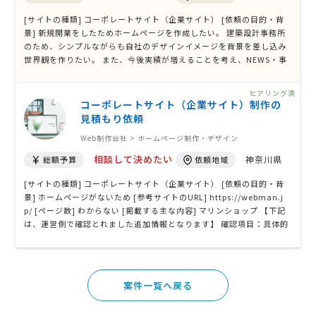
[サイトの種類] コーポレートサイト（企業サイト） [依頼の目的・背
景] 新規開業をしたためホームページを作成したい。 建築設計事務所
のため、シンプルながらも自社のデザインイメージを背景を差し込み
世界観を作りたい。 また、今後実績が増えることを考え、NEWS・事
例ページやHPの背景イメージを変更できるようにしておきたい。 [参
考サイトのURL] https://www.portlounge.co.jp/ [ページ数] 6〜10
ヒアリング済
P [掲載する主な内容] …
コーポレートサイト（企業サイト）制作の
見積もり依頼
Web制作会社 > ホームページ制作・デザイン
相談して決めたい
神奈川県
総額予算
依頼地域
[サイトの種類] コーポレートサイト（企業サイト） [依頼の目的・背
景] ホームページがないため [参考サイトのURL] https://webman.j
p/ [ページ数] わからない [掲載する主な内容] マリンショップ 【下記
は、運営側で確認とれました追加情報となります】 確認項目：具体的
なページ数と構成は決まっていますか？ → ページ数については明確に
決まっておらず、詳細は把握できていません。参考にしているホーム
ページをベー …
案件一覧へ戻る