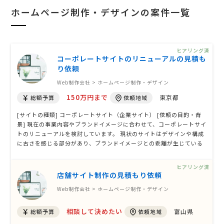
ホームページ制作・デザインの案件一覧
ヒアリング済
コーポレートサイトのリニューアルの見積も
り依頼
Web制作会社 > ホームページ制作・デザイン
150万円まで
東京都
総額予算
依頼地域
[サイトの種類] コーポレートサイト（企業サイト） [依頼の目的・背
景] 現在の事業内容やブランドイメージに合わせて、コーポレートサイ
トのリニューアルを検討しています。 現状のサイトはデザインや構成
に古さを感じる部分があり、ブランドイメージとの乖離が生じている
と考えています。そのため、高級感と信頼感のあるモデル事務所とし
てのイメージを表現できる、洗練されたデザインへの刷新を希望して
ヒアリング済
います。 また、ト …
店舗サイト制作の見積もり依頼
Web制作会社 > ホームページ制作・デザイン
相談して決めたい
富山県
総額予算
依頼地域