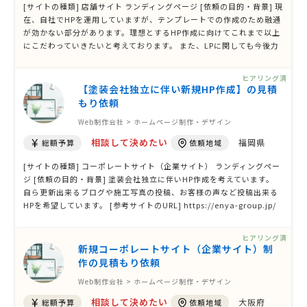
[サイトの種類] 店舗サイト ランディングページ [依頼の目的・背景] 現
在、自社でHPを運用していますが、テンプレートでの作成のため融通
が効かない部分があります。理想とするHP作成に向けてこれまで以上
にこだわっていきたいと考えております。 また、LPに関しても今後力
を入れていきたいです。 [参考サイトのURL] https://polaris-acade
mia.co.jp/ [ページ数] 6〜10P [掲載する主な内容] 必要な項目は参考
ヒアリング済
サイトに含まれ …
【塗装会社独立に伴い新規HP作成】の見積
もり依頼
Web制作会社 > ホームページ制作・デザイン
相談して決めたい
福岡県
総額予算
依頼地域
[サイトの種類] コーポレートサイト（企業サイト） ランディングペー
ジ [依頼の目的・背景] 塗装会社独立に伴いHP作成を考えています。
自ら更新出来るブログや施工写真の投稿、お客様の声など投稿出来る
HPを希望しています。 [参考サイトのURL] https://enya-group.jp/
https://fukuokapaint.com/ など [ページ数] 6〜10P [掲載する主な
内容] 会社概要 お客様の声 Googleと連携しているクチコミが見える
ヒアリング済
バナー？ 選ばれ …
新規コーポレートサイト（企業サイト）制
作の見積もり依頼
Web制作会社 > ホームページ制作・デザイン
相談して決めたい
大阪府
総額予算
依頼地域