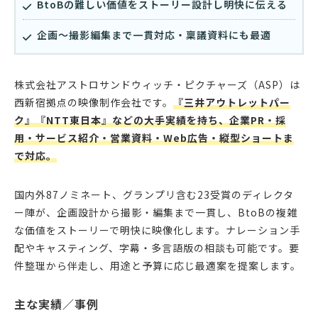
BtoBの難しい価値をストーリー設計し明快に伝える
企画〜撮影編集まで一貫対応・稟議資料にも最適
株式会社アストロサンドウィッチ・ピクチャーズ（ASP）は
西新宿拠点の映像制作会社です。
『三井アウトレットパー
ク』『NTT東日本』などの大手実績を持ち、企業PR・採
用・サービス紹介・営業資料・Web広告・縦型ショートま
で対応。
国内外87ノミネート、グランプリ含む23受賞のディレクタ
ー陣が、企画設計から撮影・編集まで一貫し、BtoBの複雑
な価値をストーリーで明快に映像化します。ナレーション手
配やキャスティング、字幕・多言語版の相談も可能です。要
件整理から伴走し、用途と予算に応じ最適案を提案します。
主な実績／事例