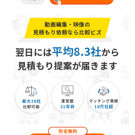
動画編集・映像の
見積もり依頼なら比較ビズ
平均8.3社
翌日には
から
見積もり提案が届きます
最大30社
運営歴
マッチング実績
21
年目
18
万社超
比較可能