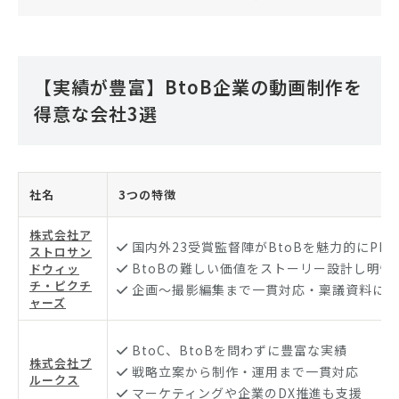
【実績が豊富】BtoB企業の動画制作を
得意な会社3選
社名
3つの特徴
株式会社ア
国内外23受賞監督陣がBtoBを魅力的にPR
ストロサン
BtoBの難しい価値をストーリー設計し明快
ドウィッ
チ・ピクチ
企画〜撮影編集まで一貫対応・稟議資料にも
ャーズ
BtoC、BtoBを問わずに豊富な実績
株式会社プ
戦略立案から制作・運用まで一貫対応
ルークス
マーケティングや企業のDX推進も支援