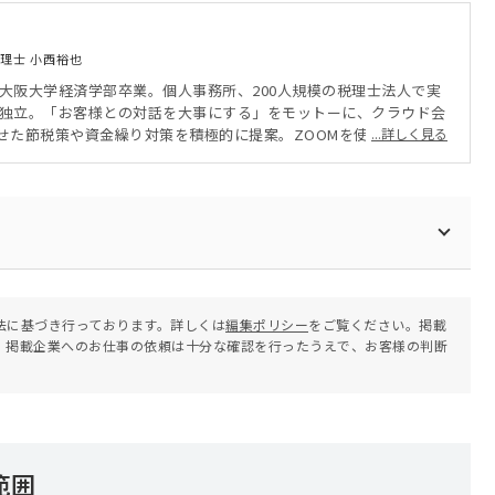
理士 小西裕也
 大阪大学経済学部卒業。個人事務所、200人規模の税理士法人で実
年に独立。「お客様との対話を大事にする」をモットーに、クラウド会
せた節税策や資金繰り対策を積極的に提案。ZOOMを使ったオンラ
...詳しく見る
、クライアントは全国に。
法に基づき行っております。詳しくは
編集ポリシー
をご覧ください。掲載
。掲載企業へのお仕事の依頼は十分な確認を行ったうえで、お客様の判断
範囲