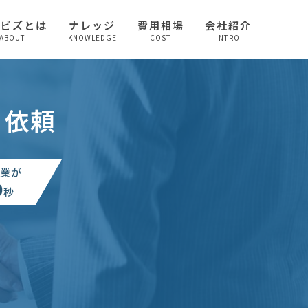
較ビズとは
ナレッジ
費用相場
会社紹介
ABOUT
KNOWLEDGE
COST
INTRO
り依頼
業が
0
秒