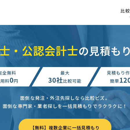
比
士・公認会計士
の見積も
完全無料
最大
見積もり作
0
30社
12
利用料
円
比較可能
簡単
面倒な発注・外注先探しなら比較ビズ。
面倒な専門家・業者探しを一括見積もりでラクラクに！
【無料】複数企業に一括見積もり