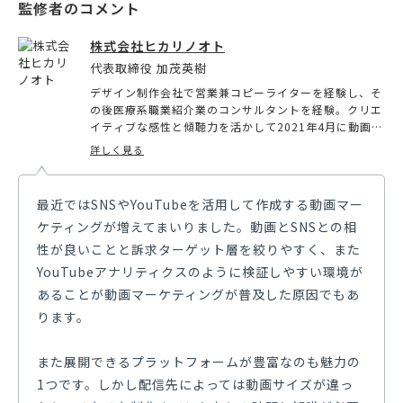
株式会社ヒカリノオト
代表取締役 加茂英樹
デザイン制作会社で営業兼コピーライターを経験し、そ
の後医療系職業紹介業のコンサルタントを経験。クリエ
イティブな感性と傾聴力を活かして2021年4月に動画編
集コンサルティング・メンタルケアコンサルティング会
詳しく見る
社を設立。MV制作やイベントの撮影・医療法人へ接遇
セミナーやキャリアカウンセリングを行う。
最近ではSNSやYouTubeを活用して作成する動画マー
ケティングが増えてまいりました。動画とSNSとの相
性が良いことと訴求ターゲット層を絞りやすく、また
YouTubeアナリティクスのように検証しやすい環境が
あることが動画マーケティングが普及した原因でもあ
ります。
また展開できるプラットフォームが豊富なのも魅力の
1つです。しかし配信先によっては動画サイズが違っ