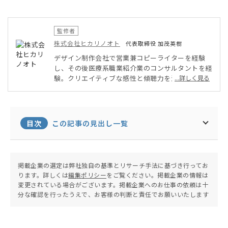
監修者
株式会社ヒカリノオト
代表取締役 加茂英樹
デザイン制作会社で営業兼コピーライターを経験
し、その後医療系職業紹介業のコンサルタントを経
験。クリエイティブな感性と傾聴力を活かして202
...詳しく見る
1年4月に動画編集コンサルティング・メンタルケ
アコンサルティング会社を設立。MV制作やイベン
トの撮影・医療法人へ接遇セミナーやキャリアカウ
ンセリングを行う。
目次
この記事の見出し一覧
掲載企業の選定は弊社独自の基準とリサーチ手法に基づき行ってお
ります。詳しくは
編集ポリシー
をご覧ください。掲載企業の情報は
変更されている場合がございます。掲載企業へのお仕事の依頼は十
分な確認を行ったうえで、お客様の判断と責任でお願いいたします