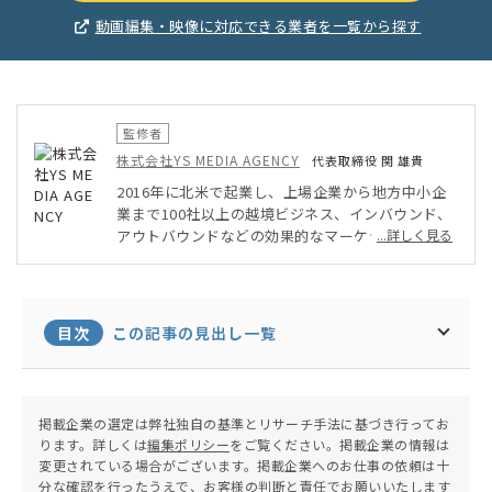
動画編集・映像に対応できる業者を一覧から探す
監修者
株式会社YS MEDIA AGENCY
代表取締役 関 雄貴
2016年に北米で起業し、上場企業から地方中小企
業まで100社以上の越境ビジネス、インバウンド、
アウトバウンドなどの効果的なマーケティング戦略
...詳しく見る
の構築からクリエーションを行う。AI×Art×Anim
eをキーワードに世界で戦える日本企業の創業に注
力している。
目次
この記事の見出し一覧
掲載企業の選定は弊社独自の基準とリサーチ手法に基づき行ってお
ります。詳しくは
編集ポリシー
をご覧ください。掲載企業の情報は
変更されている場合がございます。掲載企業へのお仕事の依頼は十
分な確認を行ったうえで、お客様の判断と責任でお願いいたします