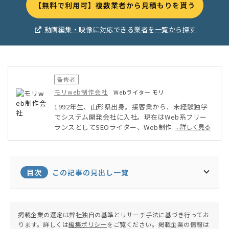
【無料で利用可】複数業者から見積もりを貰う
動画編集・映像に対応できる業者を一覧から探す
監修者
モリweb制作会社
Webライター モリ
1992年生、山形県出身。接客業から、未経験独学
でシステム開発会社に入社。現在はWeb系フリー
ランスとしてSEOライター、Web制作、Webデザ
...詳しく見る
インなどを軸に、幅広く活動中。自身が運営するブ
ログのPV数は年間14万人を超える。温泉と旅行が
趣味。
目次
この記事の見出し一覧
掲載企業の選定は弊社独自の基準とリサーチ手法に基づき行ってお
ります。詳しくは
編集ポリシー
をご覧ください。掲載企業の情報は