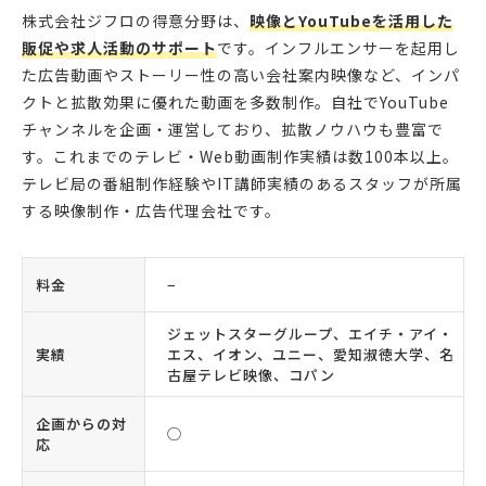
株式会社ジフロの得意分野は、
映像とYouTubeを活用した
販促や求人活動のサポート
です。インフルエンサーを起用し
た広告動画やストーリー性の高い会社案内映像など、インパ
クトと拡散効果に優れた動画を多数制作。自社でYouTube
チャンネルを企画・運営しており、拡散ノウハウも豊富で
す。これまでのテレビ・Web動画制作実績は数100本以上。
テレビ局の番組制作経験やIT講師実績のあるスタッフが所属
する映像制作・広告代理会社です。
料金
−
ジェットスターグループ、エイチ・アイ・
実績
エス、イオン、ユニー、愛知淑徳大学、名
古屋テレビ映像、コパン
企画からの対
◯
応