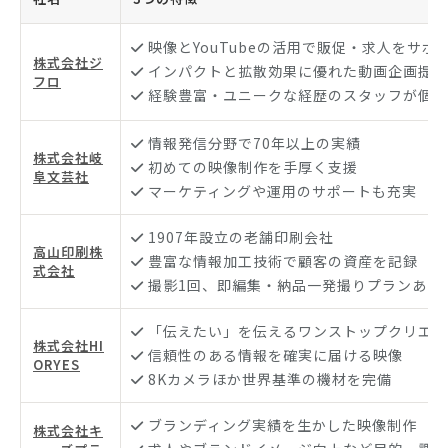
映像とYouTubeの活用で販促・求人をサポ
株式会社ジ
インパクトと拡散効果に優れた動画企画提案
フロ
経験豊富・ユニークな経歴のスタッフが個性
情報発信分野で70年以上の実績
株式会社岐
初めての映像制作を手厚く支援
阜文芸社
マーケティングや運用のサポートも充実
1907年設立の老舗印刷会社
高山印刷株
豊富な情報加工技術で顧客の資産を記録
式会社
撮影1回、即編集・納品一発撮りプランあり
「伝えたい」を伝えるワンストップクリエイ
株式会社HI
信頼性のある情報を確実に届ける映像
ORYES
8Kカメラほか世界基準の機材を完備
ブランディング実績を生かした映像制作
株式会社キ