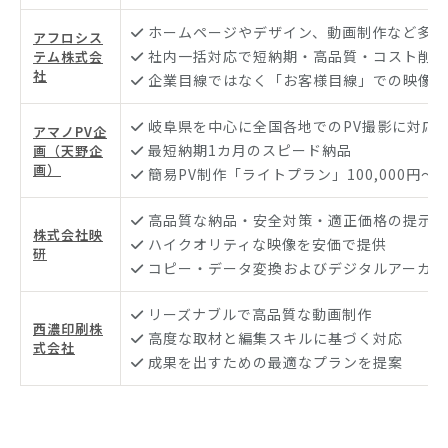
ホームページやデザイン、動画制作など多分
アフロシス
社内一括対応で短納期・高品質・コスト削減
テム株式会
社
企業目線ではなく「お客様目線」での映像企
岐阜県を中心に全国各地でのPV撮影に対応
アマノPV企
最短納期1カ月のスピード納品
画（天野企
画）
簡易PV制作「ライトプラン」100,000円〜
高品質な納品・安全対策・適正価格の提示を
株式会社映
ハイクオリティな映像を安価で提供
研
コピー・データ変換およびデジタルアーカイ
リーズナブルで高品質な動画制作
西濃印刷株
高度な取材と編集スキルに基づく対応
式会社
成果を出すための最適なプランを提案