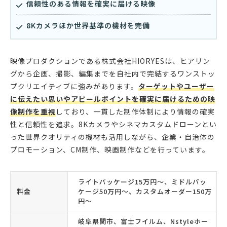
信頼性のある情報を確実に届ける映像
8Kカメラほか世界基準の機材を完備
映像プロダクションである株式会社HIORYESは、ヒアリン
グから企画、撮影、編集までを自社内で完結するワンストッ
プクリエイティブに強みがあります。
ターゲットやユーザー
に伝えたい思いやアピールポイントを確実に届けるための映
像制作を重視
しており、一貫した制作体制により情報の確実
性と信頼性を追求。8Kカメラやシネマカスタムドローンとい
った世界クオリティの機材も活用しながら、企業・自治体の
プロモーション、CM制作、映画制作などを行っています。
ライトパッケージ15万円〜、ミドルパッ
料金
ケージ50万円〜、カスタムオーダー150万
円〜
岐阜県関市、富士フイルム、Nstyleホー