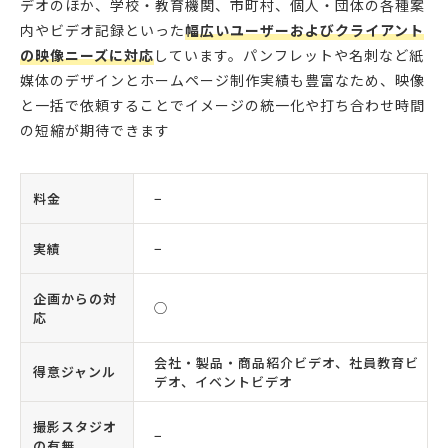
デオのほか、学校・教育機関、市町村、個人・団体の各種案
内やビデオ記録といった
幅広いユーザーおよびクライアント
の映像ニーズに対応
しています。パンフレットや名刺など紙
媒体のデザインとホームページ制作実績も豊富なため、映像
と一括で依頼することでイメージの統一化や打ち合わせ時間
の短縮が期待できます
料金
−
実績
−
企画からの対
◯
応
会社・製品・商品紹介ビデオ、社員教育ビ
得意ジャンル
デオ、イベントビデオ
撮影スタジオ
−
の有無