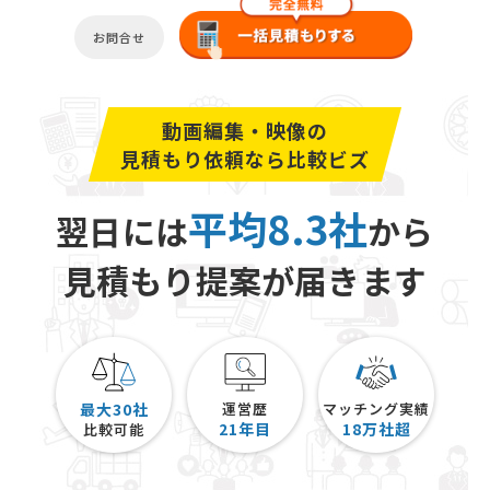
お問合せ
動画編集・映像の
見積もり依頼なら比較ビズ
平均8.3社
翌日には
から
見積もり提案が届きます
最大30社
運営歴
マッチング実績
21
年目
18
万社超
比較可能