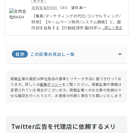
監修者
合同会社RASH
CEO 望月 昌一
【集客/マーケティングの代行/コンサルティング/
研修】【ホームページ制作/システム開発】と、国
内初を自負する【行動経済学/脳科学/心理学の理論
...詳しく見る
や根拠】を組み合わせたサービスを提供。お客様伴
走型のサービスにアイデアを乗せて「一緒に盛り上
がるサービスを考える」ことを得意とする。
目次
この記事の見出し一覧
掲載企業の選定は弊社独自の基準とリサーチ手法に基づき行ってお
ります。詳しくは
編集ポリシー
をご覧ください。掲載企業の情報は
変更されている場合がございます。掲載企業へのお仕事の依頼は十
分な確認を行ったうえで、お客様の判断と責任でお願いいたします
Twitter広告を代理店に依頼するメリ