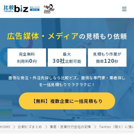
広告媒体・メディア
の見積もり依頼
完全無料
最大
見積もり作業が
0
30社
120
利用料
円
比較可能
簡単
秒
面倒な発注・外注先探しなら比較ビズ。
面倒な専門家・業者探し
を一括見積もりでラクラクに！
【無料】複数企業に一括見積もり
HOME
比較ビズまとめ
集客・営業代行会社の記事
Twitter（現Ｘ）