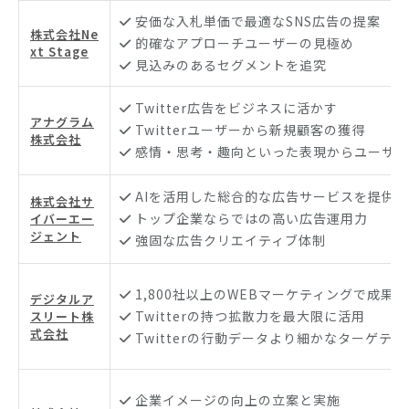
安価な入札単価で最適なSNS広告の提案
株式会社Ne
的確なアプローチユーザーの見極め
xt Stage
見込みのあるセグメントを追究
Twitter広告をビジネスに活かす
アナグラム
Twitterユーザーから新規顧客の獲得
株式会社
感情・思考・趣向といった表現からユーザー
AIを活用した総合的な広告サービスを提供
株式会社サ
トップ企業ならではの高い広告運用力
イバーエー
ジェント
強固な広告クリエイティブ体制
1,800社以上のWEBマーケティングで成果
デジタルア
Twitterの持つ拡散力を最大限に活用
スリート株
式会社
Twitterの行動データより細かなターゲティ
企業イメージの向上の立案と実施