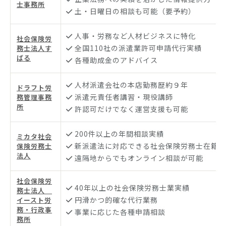
士事務所
土・日曜日の相談も可能（要予約）
人事・労務など人材ビジネスに特化
社会保険労
全国110社の派遣業許可申請代行実績
務士法人す
ばる
各種助成金のアドバイス
人材派遣会社の本店勤務歴約９年
ドラフト労
派遣元責任者講習・現役講師
務管理事務
所
許認可だけでなく運営支援も可能
200件以上の年間相談実績
ミカタ社会
新派遣法に対応できる社会保険労務士在籍
保険労務士
法人
遠隔地からでもオンライン相談が可能
社会保険労
40年以上の社会保険労務士業実績
務士法人
円滑かつ的確な代行業務
イースト労
務・行政事
事業に応じた各種申請相談
務所