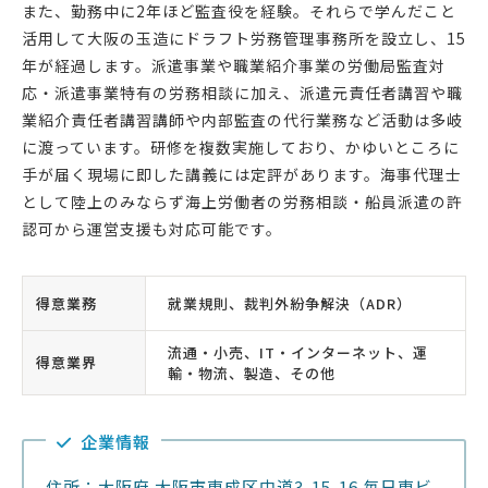
また、勤務中に2年ほど監査役を経験。それらで学んだこと
活用して大阪の玉造にドラフト労務管理事務所を設立し、15
年が経過します。派遣事業や職業紹介事業の労働局監査対
応・派遣事業特有の労務相談に加え、派遣元責任者講習や職
業紹介責任者講習講師や内部監査の代行業務など活動は多岐
に渡っています。研修を複数実施しており、かゆいところに
手が届く現場に即した講義には定評があります。海事代理士
として陸上のみならず海上労働者の労務相談・船員派遣の許
認可から運営支援も対応可能です。
得意業務
就業規則、裁判外紛争解決（ADR）
流通・小売、IT・インターネット、運
得意業界
輸・物流、製造、その他
企業情報
住所：大阪府 大阪市東成区中道3-15-16 毎日東ビ