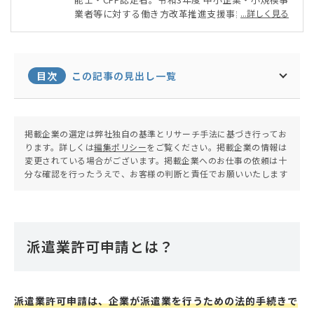
業者等に対する働き方改革推進支援事業（専門家派
...詳しく見る
遣事業） 派遣専門家。大学卒業後、外資系生命保
険会社の営業、資格の専門学校の簿記・FPの講
師、不動産会社の経営企画を経て現在に至る。
目次
この記事の見出し一覧
掲載企業の選定は弊社独自の基準とリサーチ手法に基づき行ってお
ります。詳しくは
編集ポリシー
をご覧ください。掲載企業の情報は
変更されている場合がございます。掲載企業へのお仕事の依頼は十
分な確認を行ったうえで、お客様の判断と責任でお願いいたします
派遣業許可申請とは？
派遣業許可申請は、企業が派遣業を行うための法的手続きで