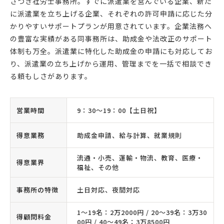
さつき社労士事務所。すでに派遣業を営んでいる企業、新た
に派遣業を立ち上げる企業、それぞれの許可申請に応じた分
かりやすいサポートプランが用意されています。企業法務へ
の豊富な実績がある同事務所は、助成金や法改正のサポート
体制も万全。派遣業に特化した助成金の申請にも対応してお
り、派遣業の立ち上げから運用、管理までを一括で相談でき
る頼もしさがあります。
営業時間
9：30〜19：00【土日祝】
得意業務
助成金申請、給与計算、就業規則
流通・小売、運輸・物流、教育、医療・
得意業界
福祉、その他
事務所の特徴
土日対応、夜間対応
1〜19名：2万2000円 / 20〜39名：3万30
得顧問料金
00円 / 40〜49名：3万8500円