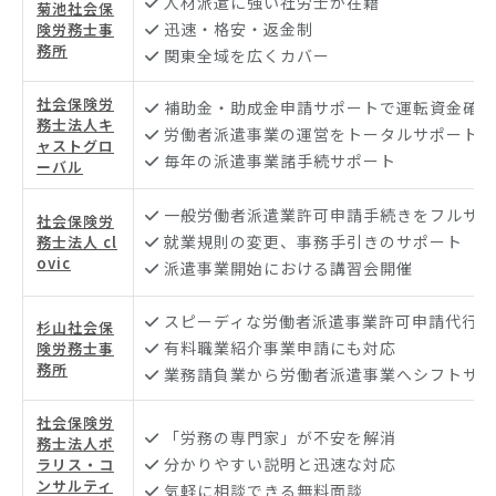
人材派遣に強い社労士が在籍
菊池社会保
迅速・格安・返金制
険労務士事
務所
関東全域を広くカバー
社会保険労
補助金・助成金申請サポートで運転資金確保
務士法人キ
労働者派遣事業の運営をトータルサポート
ャストグロ
毎年の派遣事業諸手続サポート
ーバル
一般労働者派遣業許可申請手続きをフルサポ
社会保険労
就業規則の変更、事務手引きのサポート
務士法人 cl
ovic
派遣事業開始における講習会開催
スピーディな労働者派遣事業許可申請代行
杉山社会保
有料職業紹介事業申請にも対応
険労務士事
務所
業務請負業から労働者派遣事業へシフトサポ
社会保険労
「労務の専門家」が不安を解消
務士法人ポ
分かりやすい説明と迅速な対応
ラリス・コ
ンサルティ
気軽に相談できる無料面談