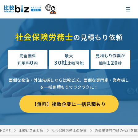
社会保険労務士
の見積もり依頼
完全無料
最大
見積もり作業が
0
30社
120
利用料
円
比較可能
簡単
秒
面倒な発注・外注先探しなら比較ビズ。
面倒な専門家・業者探し
を一括見積もりでラクラクに！
【無料】複数企業に一括見積もり
HOME
比較ビズまとめ
社会保険労務士の記事
派遣業許可申請の代行を依