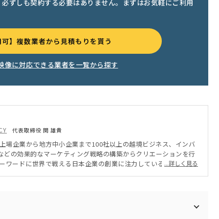
、必ずしも契約する必要はありません。まずはお気軽にご利用
用可】複数業者から見積もりを貰う
映像に対応できる業者を一覧から探す
CY
代表取締役 関 雄貴
、上場企業から地方中小企業まで100社以上の越境ビジネス、インバ
などの効果的なマーケティング戦略の構築からクリエーションを行
meをキーワードに世界で戦える日本企業の創業に注力している。
...詳しく見る