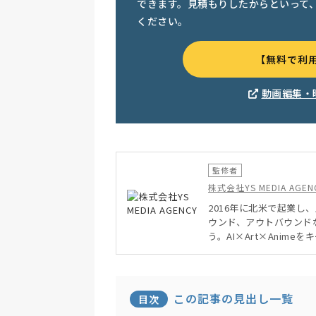
できます。見積もりしたからといって
ください。
【無料で利
動画編集・
監修者
株式会社YS MEDIA AGEN
2016年に北米で起業し
ウンド、アウトバウンド
う。AI×Art×Ani
この記事の見出し一覧
目次