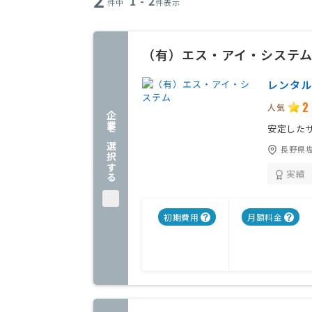
1 - 2
件中
件表示
（有）エス・アイ・システ
レンタル
2
人気
企業を選択する
安定した
長野県塩
実績
初期費用
月額料金