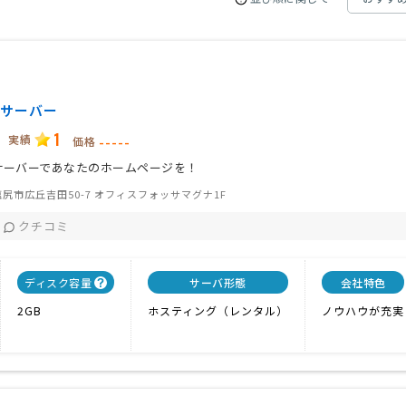
ム
サーバー
1
実績
-----
価格
サーバーであなたのホームページを！
尻市広丘吉田50-7 オフィスフォッサマグナ1F
クチコミ
ディスク容量
サーバ形態
会社特色
2GB
ホスティング（レンタル）
ノウハウが充実