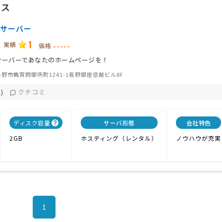
セス
サーバー
1
実績
-----
価格
サーバーであなたのホームページを！
野市鶴賀問御所町1241-1長野銀座信越ビル8F
クチコミ
)
ディスク容量
サーバ形態
会社特色
2GB
ホスティング（レンタル）
ノウハウが充実
1