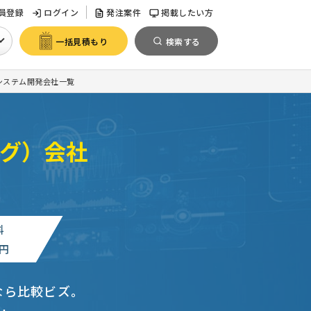
員登録
ログイン
発注案件
掲載したい方
一括見積もり
検索する
システム開発会社一覧
グ）会社
料
円
なら比較ビズ。