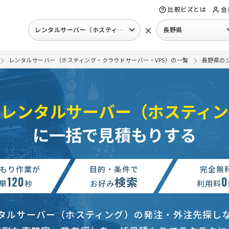
比較ビズとは
会
×
レンタルサーバー（ホスティング）
長野県
レンタルサーバー（ホスティング・クラウドサーバー・VPS）の一覧
長野県の
のレンタルサーバー（ホスティン
に一括で見積もりする
もり作業が
目的・条件で
完全無
120
検索
0
単
秒
お好み
利用料
タルサーバー（ホスティング）の発注・外注先探し