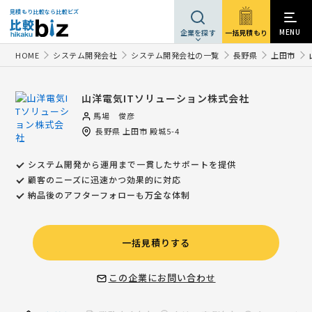
見積もり比較なら比較ビズ
MENU
一括見積もり
企業を探す
HOME
システム開発会社
システム開発会社の一覧
長野県
上田市
山洋電気ITソリューション株式会社
馬場 俊彦
長野県
上田市
殿城5-4
システム開発から運用まで一貫したサポートを提供
顧客のニーズに迅速かつ効果的に対応
納品後のアフターフォローも万全な体制
一括見積りする
この企業にお問い合わせ